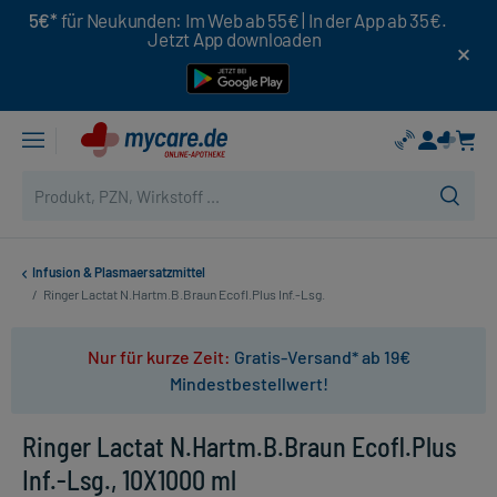
5€*
für Neukunden: Im Web ab 55€ | In der App ab 35€.
Jetzt App downloaden
Infusion & Plasmaersatzmittel
/
Ringer Lactat N.Hartm.B.Braun Ecofl.Plus Inf.-Lsg.
Nur für kurze Zeit:
Gratis-Versand* ab 19€
Mindestbestellwert!
Ringer Lactat N.Hartm.B.Braun Ecofl.Plus
Inf.-Lsg., 10X1000 ml