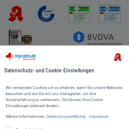
Datenschutz- und Cookie-Einstellungen
Wir verwenden Cookies um zu erfahren, wann Sie unsere Webseite
besuchen und wie Sie mit uns interagieren, um Ihre
Nutzererfahrung zu verbessern. Sie können Ihre Cookie-
Alle Preise gelten inkl. MwSt., ggf. zzgl. Versandkosten
Einstellungen jederzeit ändern.
Informationen auf dieser Website werden ausschließlich für
informative Zwecke zur Verfügung gestellt. Sie ersetzen keinesfalls
Nähere Informationen:
Datenschutzerklärung
Impressum
die Untersuchung und Behandlung durch einen Arzt. Bitte
beachten Sie, dass hierdurch weder Diagnosen gestellt noch