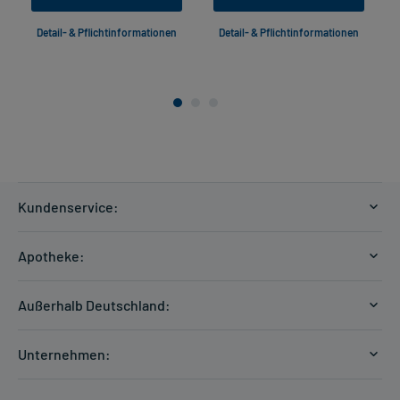
Detail- & Pflichtinformationen
Detail- & Pflichtinformationen
Kundenservice:
Versandkosten
Apotheke:
Zahlungsarten
Ratgeber
Kontakt
Außerhalb Deutschland:
E-Rezept
FAQ
Versandkosten Schweiz
Papierrezept einlösen
Hilfe
Unternehmen:
Formular anfordern
mycarePlus
Experten-Team
Arzneimittel-Check