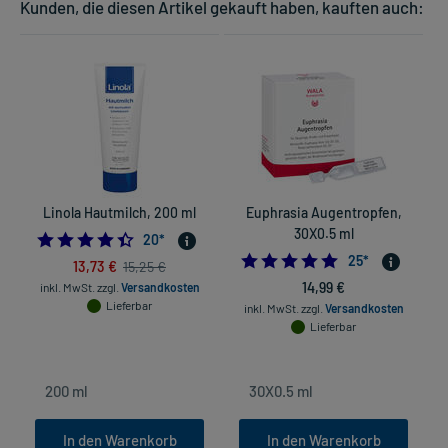
Kunden, die diesen Artikel gekauft haben, kauften auch:
Linola Hautmilch, 200 ml
Euphrasia Augentropfen,
30X0.5 ml
4.45
20
*
4.96
25
*
13,73 €
15,25 €
14,99 €
inkl. MwSt.
zzgl.
Versandkosten
Lieferbar
inkl. MwSt.
zzgl.
Versandkosten
Lieferbar
In den Warenkorb
In den Warenkorb