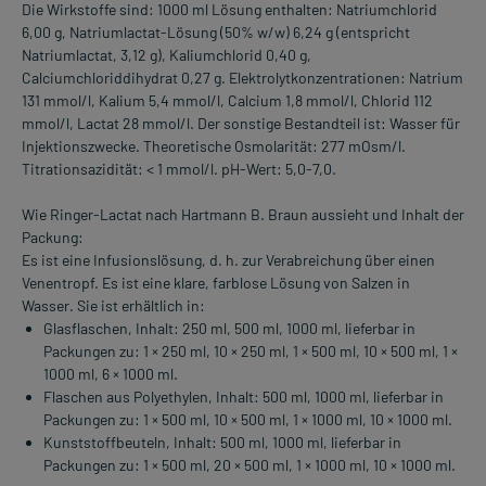
Die Wirkstoffe sind: 1000 ml Lösung enthalten: Natriumchlorid
6,00 g, Natriumlactat-Lösung (50% w/w) 6,24 g (entspricht
Natriumlactat, 3,12 g), Kaliumchlorid 0,40 g,
Calciumchloriddihydrat 0,27 g. Elektrolytkonzentrationen: Natrium
131 mmol/l, Kalium 5,4 mmol/l, Calcium 1,8 mmol/l, Chlorid 112
mmol/l, Lactat 28 mmol/l. Der sonstige Bestandteil ist: Wasser für
Injektionszwecke. Theoretische Osmolarität: 277 mOsm/l.
Titrationsazidität: < 1 mmol/l. pH-Wert: 5,0-7,0.
Wie Ringer-Lactat nach Hartmann B. Braun aussieht und Inhalt der
Packung:
Es ist eine Infusionslösung, d. h. zur Verabreichung über einen
Venentropf. Es ist eine klare, farblose Lösung von Salzen in
Wasser. Sie ist erhältlich in:
Glasflaschen, Inhalt: 250 ml, 500 ml, 1000 ml, lieferbar in
Packungen zu: 1 × 250 ml, 10 × 250 ml, 1 × 500 ml, 10 × 500 ml, 1 ×
1000 ml, 6 × 1000 ml.
Flaschen aus Polyethylen, Inhalt: 500 ml, 1000 ml, lieferbar in
Packungen zu: 1 × 500 ml, 10 × 500 ml, 1 × 1000 ml, 10 × 1000 ml.
Kunststoffbeuteln, Inhalt: 500 ml, 1000 ml, lieferbar in
Packungen zu: 1 × 500 ml, 20 × 500 ml, 1 × 1000 ml, 10 × 1000 ml.