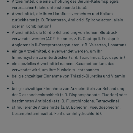
Arzneimittel, die eine Erhöhung des Serum–Kaliumspiegels
verursachen (siehe untenstehende Liste):
Arzneimittel, die Ihren Harnfluss vermehren und Kalium
zurückhalten (z. B. Triamteren, Amilorid, Spironolacton, allein
oder in Kombination)
Arzneimittel, die für die Behandlung von hohem Blutdruck
verwendet werden (ACE–Hemmer, z. B. Captopril, Enalapril;
Angiotensin II–Rezeptorantagonisten, z.B. Valsartan, Losartan)
einige Arzneimittel, die verwendet werden, um Ihr
Immunsystem zu unterdrücken (z. B. Tacrolimus, Cyclosporin)
ein spezielles Arzneimittel namens Suxamethonium, das
verwendet wird, um Ihre Muskeln zu entspannen
bei gleichzeitiger Einnahme von Thiazid–Diuretika und Vitamin
D
bei gleichzeitiger Einnahme von Arzneimitteln zur Behandlung
der Glasknochenkrankheit (z.B. Bisphosphonate, Fluoride) oder
bestimmten Antibiotika (z. B. Fluorchinolone, Tetracycline)
stimulierende Arzneimittel (z. B. Ephedrin, Pseudoephedrin,
Desamphetaminsulfat, Fenfluraminhydrochlorid).