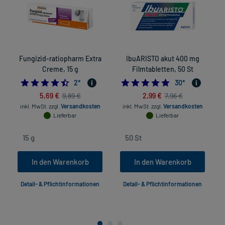
Fungizid-ratiopharm Extra
IbuARISTO akut 400 mg
Creme, 15 g
Filmtabletten, 50 St
4.5
5.0
2
*
30
*
5,69 €
2,99 €
9,89 €
7,96 €
inkl. MwSt.
zzgl.
Versandkosten
inkl. MwSt.
zzgl.
Versandkosten
Lieferbar
Lieferbar
In den Warenkorb
In den Warenkorb
Detail- & Pflichtinformationen
Detail- & Pflichtinformationen