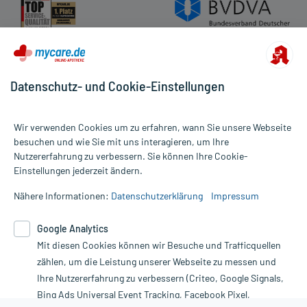
Datenschutz- und Cookie-Einstellungen
Wir verwenden Cookies um zu erfahren, wann Sie unsere Webseite
besuchen und wie Sie mit uns interagieren, um Ihre
Nutzererfahrung zu verbessern. Sie können Ihre Cookie-
Alle Preise gelten inkl. MwSt., ggf. zzgl. Versandkosten
Einstellungen jederzeit ändern.
Informationen auf dieser Website werden ausschließlich für
informative Zwecke zur Verfügung gestellt. Sie ersetzen keinesfalls
Nähere Informationen:
Datenschutzerklärung
Impressum
die Untersuchung und Behandlung durch einen Arzt. Bitte
beachten Sie, dass hierdurch weder Diagnosen gestellt noch
Google Analytics
Therapien eingeleitet werden können. | Diese Webseite benutzt
Mit diesen Cookies können wir Besuche und Trafficquellen
Google Analytics. Lesen Sie bitte dazu die wichtigen Hinweise in
unserer Datenschutzerklärung. Für den Widerruf einer Bestellung
zählen, um die Leistung unserer Webseite zu messen und
nutzen Sie das Formular:
Ihre Nutzererfahrung zu verbessern (Criteo, Google Signals,
Bing Ads Universal Event Tracking, Facebook Pixel,