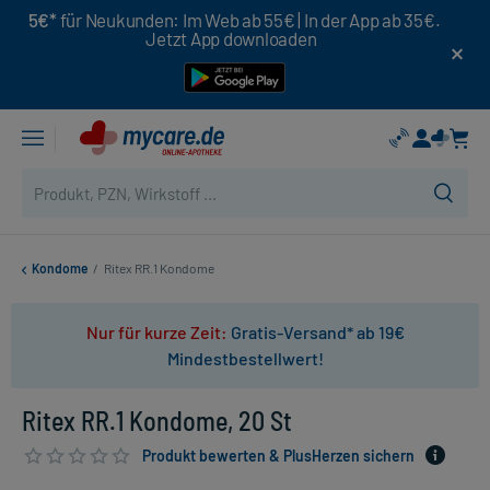
5€*
für Neukunden: Im Web ab 55€ | In der App ab 35€.
Jetzt App downloaden
Kondome
/
Ritex RR.1 Kondome
Nur für kurze Zeit:
Gratis-Versand* ab 19€
Mindestbestellwert!
Ritex RR.1 Kondome, 20 St
Produkt bewerten & PlusHerzen sichern