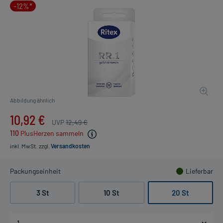
-12%*
Abbildung ähnlich
10,92 €
UVP
12,49 €
110
PlusHerzen sammeln
inkl. MwSt.
zzgl.
Versandkosten
Packungseinheit
Lieferbar
3 St
10 St
20 St