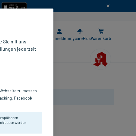
n
E-Rezept App
Anmelden
mycarePlus
Warenkorb
 Sie mit uns
llungen jederzeit
r Webseite zu messen
Tracking, Facebook
uropäischen
eschlossen werden
l