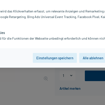
Inhalt:
20
PZN:
0
 wird das Klickverhalten erfasst, um relevante Anzeigen und Remarketing
Hersteller:
F
Google Retargeting, Bing Ads Universal Event Tracking, Facebook Pixel, Ka
17,43 €
UVP
19,95 €
175
Pl
inkl. MwSt.
zzgl.
Versandkosten
kies
Grundpreis: 87,15 € / l
d für die Funktionen der Webseite unbedingt erforderlich und können nich
Packungseinheit
Einstellungen speichern
Alle ablehnen
100 ml
200 ml