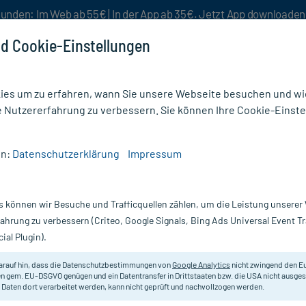
unden: Im Web ab 55€ | In der App ab 35€. Jetzt App downloade
d Cookie-Einstellungen
es um zu erfahren, wann Sie unsere Webseite besuchen und wie
e Nutzererfahrung zu verbessern. Sie können Ihre Cookie-Einste
nlösen
Rezeptur
Aktion %
en:
Datenschutzerklärung
Impressum
s können wir Besuche und Trafficquellen zählen, um die Leistung unsere
Nur für kurze Zeit:
Gratis-Versand* ab 19€ Mindestbestellwert!
fahrung zu verbessern (Criteo, Google Signals, Bing Ads Universal Event 
ial Plugin).
arauf hin, dass die Datenschutzbestimmungen von
Google Analytics
nicht zwingend den E
Sport-Gel.
n gem. EU-DSGVO genügen und ein Datentransfer in Drittstaaten bzw. die USA nicht ausg
 Daten dort verarbeitet werden, kann nicht geprüft und nachvollzogen werden.
Darreichung:
Ge