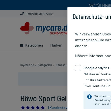
5€*
für Neuk
Hotline 03491-877012
Datenschutz- un
Wir verwenden Cooki
interagieren, um Ihr
Kategorien
Marken
Ratgeber
E-Rezept ei
ändern.
Nähere Information
mycare.de
/
Kategorien
/
Fitness
/
Kühlen & Hilfe
/
Röwo Sport Gel
Google Analytics
Mit diesen Cookie
und Ihre Nutzerer
Pixel, Youtube-Soc
Röwo Sport Gel, 200 ml
Wir weisen d
Anforderunge
kann. Wie die
5.0
1 Kundenbewertung*