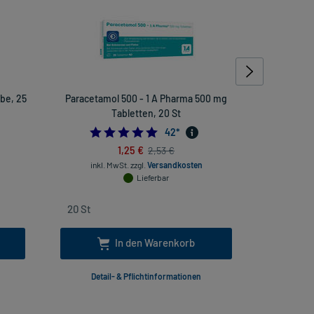
be, 25
Paracetamol 500 - 1 A Pharma 500 mg
Macrogol H
Tabletten, 20 St
538461538
4.833333333333333
42
*
1,25 €
2,53 €
inkl. MwSt.
zzgl.
Versandkosten
inkl. Mw
Lieferbar
In den Warenkorb
Detail- & Pflichtinformationen
Deta