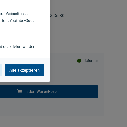
0 ml
6343675
 auf Webseiten zu
erdinand Eimermacher GmbH & Co.KG
irion, Youtube-Social
usHerzen sammeln
t deaktiviert werden.
Lieferbar
Alle akzeptieren
In den Warenkorb