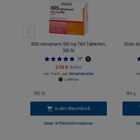
ASS-ratiopharm 100 mg TAH Tabletten,
Diclo-A
100 St
4.909090909090909
11
*
2,56 €
5,59 €
inkl. MwSt.
zzgl.
Versandkosten
in
Lieferbar
In den Warenkorb
Detail- & Pflichtinformationen
De