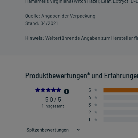
Hamamelis Virginiana (Witch Hazel) Leaf, Extryct, D-
Quelle: Angaben der Verpackung
Stand: 04/2021
Hinweis:
Weiterführende Angaben zum Hersteller f
Produktbewertungen* und Erfahrunge
5.0
5
4
5,0 / 5
3
1 insgesamt
2
1