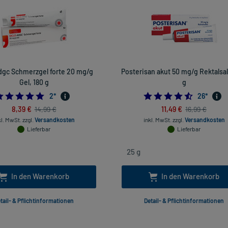
dgc Schmerzgel forte 20 mg/g
Posterisan akut 50 mg/g Rektalsal
Gel, 180 g
g
5.0
4.538461
2
*
26
*
8,39 €
11,49 €
14,99 €
16,99 €
kl. MwSt.
zzgl.
Versandkosten
inkl. MwSt.
zzgl.
Versandkosten
Lieferbar
Lieferbar
In den Warenkorb
In den Warenkorb
tail- & Pflichtinformationen
Detail- & Pflichtinformationen