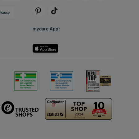
rkasse
mycare App: