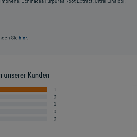
Limonene, Echinacea Purpurea Root Extract, Citral Linalool.
inden Sie
hier
.
n unserer Kunden
1
0
0
0
0