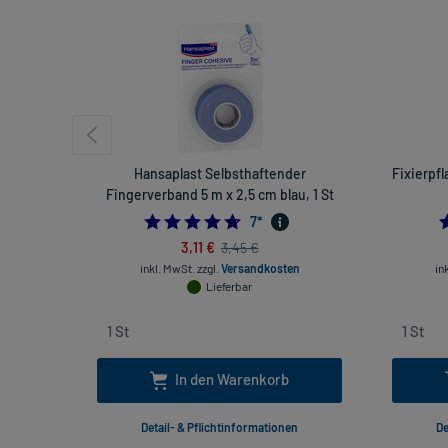
Hansaplast Selbsthaftender
Fixierpfl
Fingerverband 5 m x 2,5 cm blau, 1 St
4.714285714285714
7
*
3,11 €
3,45 €
inkl. MwSt.
zzgl.
Versandkosten
in
Lieferbar
In den Warenkorb
Detail- & Pflichtinformationen
De