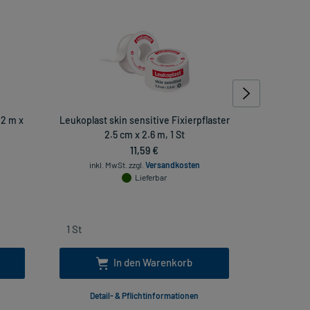
 2 m x
Leukoplast skin sensitive Fixierpflaster
Leukoplast
2.5 cm x 2.6 m, 1 St
11,59 €
inkl. MwSt.
zzgl.
Versandkosten
inkl
Lieferbar
In den Warenkorb
Detail- & Pflichtinformationen
Deta