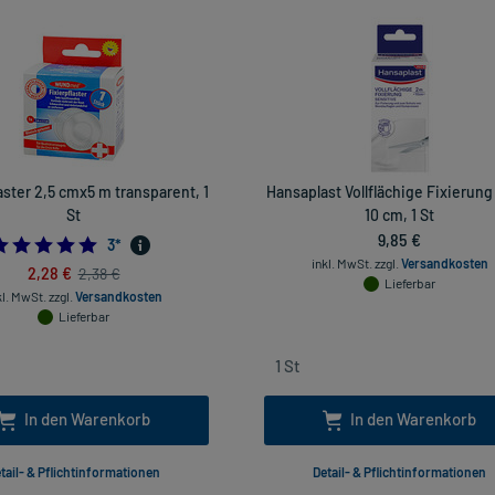
aster 2,5 cmx5 m transparent, 1
Hansaplast Vollflächige Fixierung
St
10 cm, 1 St
9,85 €
5.0
3
*
inkl. MwSt.
zzgl.
Versandkosten
2,28 €
2,38 €
Lieferbar
kl. MwSt.
zzgl.
Versandkosten
Lieferbar
In den Warenkorb
In den Warenkorb
tail- & Pflichtinformationen
Detail- & Pflichtinformationen