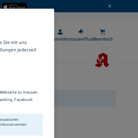
n
E-Rezept App
Anmelden
mycarePlus
Warenkorb
 Sie mit uns
llungen jederzeit
r Webseite zu messen
Tracking, Facebook
uropäischen
infach anlegen.
eschlossen werden
inden