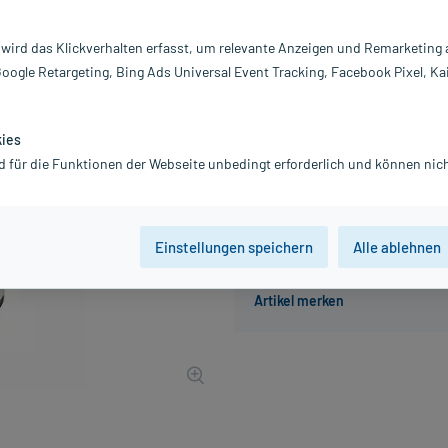
Inhalt:
1 
PZN:
0
 wird das Klickverhalten erfasst, um relevante Anzeigen und Remarketing
Hersteller:
L
Google Retargeting, Bing Ads Universal Event Tracking, Facebook Pixel, Ka
23,46 €
235
PlusHerzen 
inkl. MwSt.
Gratis-Versand
innerhalb D.
kies
d für die Funktionen der Webseite unbedingt erforderlich und können nich
Der Artikel ist momentan nicht
Einstellungen speichern
Alle ablehnen
Beratung für Produktalternat