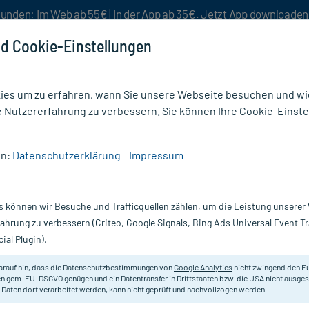
unden: Im Web ab 55€ | In der App ab 35€. Jetzt App downloade
d Cookie-Einstellungen
es um zu erfahren, wann Sie unsere Webseite besuchen und wie
e Nutzererfahrung zu verbessern. Sie können Ihre Cookie-Einste
nlösen
Rezeptur
Aktion %
en:
Datenschutzerklärung
Impressum
ter & Binden
/
Rosidal CC Kohäsive Kompressionsbinde 10 cmx6 m
s können wir Besuche und Trafficquellen zählen, um die Leistung unsere
Nur für kurze Zeit:
Gratis-Versand* ab 19€ Mindestbestellwert!
fahrung zu verbessern (Criteo, Google Signals, Bing Ads Universal Event 
ial Plugin).
sionsbinde 10
arauf hin, dass die Datenschutzbestimmungen von
Google Analytics
nicht zwingend den E
Lässt sich unter vollem Zug sehr e
n gem. EU-DSGVO genügen und ein Datentransfer in Drittstaaten bzw. die USA nicht ausg
 Daten dort verarbeitet werden, kann nicht geprüft und nachvollzogen werden.
Darreichung:
B