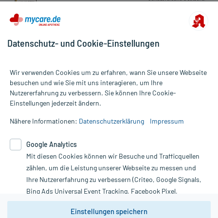
Datenschutz- und Cookie-Einstellungen
Wir verwenden Cookies um zu erfahren, wann Sie unsere Webseite
besuchen und wie Sie mit uns interagieren, um Ihre
Nutzererfahrung zu verbessern. Sie können Ihre Cookie-
Alle Preise gelten inkl. MwSt., ggf. zzgl. Versandkosten
Einstellungen jederzeit ändern.
Informationen auf dieser Website werden ausschließlich für
informative Zwecke zur Verfügung gestellt. Sie ersetzen keinesfalls
Nähere Informationen:
Datenschutzerklärung
Impressum
die Untersuchung und Behandlung durch einen Arzt. Bitte
beachten Sie, dass hierdurch weder Diagnosen gestellt noch
Google Analytics
Therapien eingeleitet werden können. | Diese Webseite benutzt
Mit diesen Cookies können wir Besuche und Trafficquellen
Google Analytics. Lesen Sie bitte dazu die wichtigen Hinweise in
unserer Datenschutzerklärung. Für den Widerruf einer Bestellung
zählen, um die Leistung unserer Webseite zu messen und
nutzen Sie das Formular:
Ihre Nutzererfahrung zu verbessern (Criteo, Google Signals,
Bing Ads Universal Event Tracking, Facebook Pixel,
Vertrag widerrufen
Youtube-Social Plugin).
Einstellungen speichern