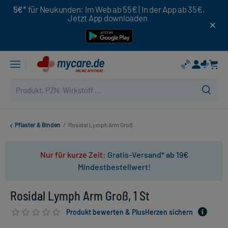
5€*
für Neukunden: Im Web ab 55€ | In der App ab 35€.
Jetzt App downloaden
Pflaster & Binden
/
Rosidal Lymph Arm Groß
Nur für kurze Zeit:
Gratis-Versand* ab 19€
Mindestbestellwert!
Rosidal Lymph Arm Groß, 1 St
Produkt bewerten & PlusHerzen sichern