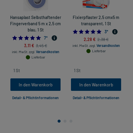
Hansaplast Selbsthaftender
Fixierpflaster 2,5 cmx5 m
Fingerverband 5 m x 2,5 cm
transparent, 1 St
blau, 1 St
5.0
3
*
4.714285714285714
7
*
2,28 €
2,38 €
3,11 €
3,45 €
inkl. MwSt.
zzgl.
Versandkosten
Lieferbar
inkl. MwSt.
zzgl.
Versandkosten
Lieferbar
In den Warenkorb
In den Warenkorb
Detail- & Pflichtinformationen
Detail- & Pflichtinformationen