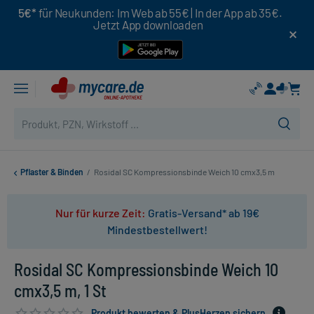
5€*
für Neukunden: Im Web ab 55€ | In der App ab 35€.
Jetzt App downloaden
Pflaster & Binden
/
Rosidal SC Kompressionsbinde Weich 10 cmx3,5 m
Nur für kurze Zeit:
Gratis-Versand* ab 19€
Mindestbestellwert!
Rosidal SC Kompressionsbinde Weich 10
cmx3,5 m, 1 St
Produkt bewerten & PlusHerzen sichern