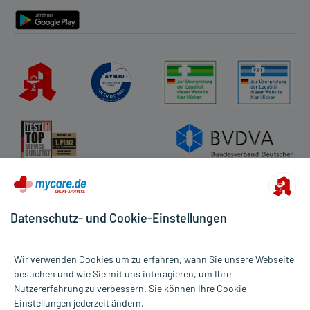
Barrierefreiheitserklärung
Datenschutz- und Cookie-Einstellungen
Wir verwenden Cookies um zu erfahren, wann Sie unsere Webseite
besuchen und wie Sie mit uns interagieren, um Ihre
Nutzererfahrung zu verbessern. Sie können Ihre Cookie-
Alle Preise gelten inkl. MwSt., ggf. zzgl. Versandkosten
Einstellungen jederzeit ändern.
Informationen auf dieser Website werden ausschließlich für