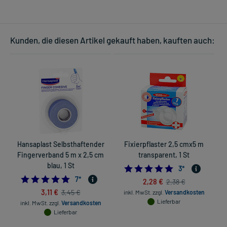
Kunden, die diesen Artikel gekauft haben, kauften auch:
Hansaplast Selbsthaftender
Fixierpflaster 2,5 cmx5 m
Fingerverband 5 m x 2,5 cm
transparent, 1 St
blau, 1 St
5.0
3
*
4.714285714285714
7
*
2,28 €
2,38 €
3,11 €
3,45 €
inkl. MwSt.
zzgl.
Versandkosten
Lieferbar
inkl. MwSt.
zzgl.
Versandkosten
Lieferbar