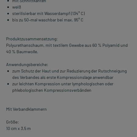
mit Schnittkanten
weiß
sterilisierbar mit Wasserdampf (134° C)
bis zu 50–mal waschbar bei max. 95° C
Produktzusammensetzung:
Polyurethanschaum, mit textilem Gewebe aus 60 % Polyamid und
40 % Baumwolle.
Anwendungsbereiche:
zum Schutz der Haut und zur Reduzierung der Rutschneigung
des Verbandes als erste Kompressionslage anwendbar
zur leichten Kompression unter lymphologischen oder
phlebologischen Kompressionsverbänden
Mit Verbandklammern
Größe:
10 cm x 3,5 m