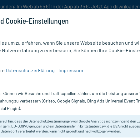
unden: Im Web ab 55€ | In der App ab 35€. Jetzt App downloade
d Cookie-Einstellungen
es um zu erfahren, wann Sie unsere Webseite besuchen und wie
e Nutzererfahrung zu verbessern. Sie können Ihre Cookie-Einste
nlösen
Rezeptur
Aktion %
en:
Datenschutzerklärung
Impressum
 & Erschöpfung
/
Roter Ginseng Extrakt Kapseln
s können wir Besuche und Trafficquellen zählen, um die Leistung unsere
Nur für kurze Zeit:
Gratis-Versand* ab 19€ Mindestbestellwert!
fahrung zu verbessern (Criteo, Google Signals, Bing Ads Universal Event 
ial Plugin).
, 30 St
arauf hin, dass die Datenschutzbestimmungen von
Google Analytics
nicht zwingend den E
Als Tonikum zur Stärkung und Kräf
n gem. EU-DSGVO genügen und ein Datentransfer in Drittstaaten bzw. die USA nicht ausg
 Daten dort verarbeitet werden, kann nicht geprüft und nachvollzogen werden.
nachlassender Leistungs- und Konz