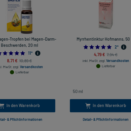
agen-Tropfen bei Magen-Darm-
Myrrhentinktur Hofmanns, 50
Beschwerden, 20 ml
5.0
2
*
5.0
11
*
4,79 €
7,94 €
8,71 €
10,89 €
inkl. MwSt.
zzgl.
Versandkosten
Lieferbar
kl. MwSt.
zzgl.
Versandkosten
Lieferbar
In den Warenkorb
In den Warenkorb
tail- & Pflichtinformationen
Detail- & Pflichtinformationen