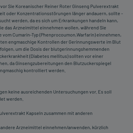
evor Sie Koreanischer Reiner Roter Ginseng Pulverextrakt
t oder Konzentrationsstörungen länger andauern, sollte -
esucht werden, da es sich um Erkrankungen handeln kann,
ie das Arzneimittel einnehmen wollen, während Sie
e vom Cumarin-Typ (Phenprocoumon,Warfarin) einnehmen,
ollten engmaschige Kontrollen der Gerinnungswerte im Blut
erfolgen, um die Dosis der blutgerinnungshemmenden
erkrankheit (Diabetes mellitus) sollten vor einer
chen, da Ginsengzubereitungen den Blutzuckerspiegel
engmaschig kontrolliert werden.
egen keine ausreichenden Untersuchungen vor. Es soll
det werden.
ulverextrakt Kapseln zusammen mit anderen
e andere Arzneimittel einnehmen/anwenden, kürzlich