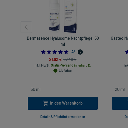
Dermasence Hyalusome Nachtpflege, 50
Gasteo M
ml
4.75
4
*
21,92 €
27,40 €
inkl. MwSt.
Gratis-Versand
innerhalb D.
in
Lieferbar
In den Warenkorb
Detail- & Pflichtinformationen
De