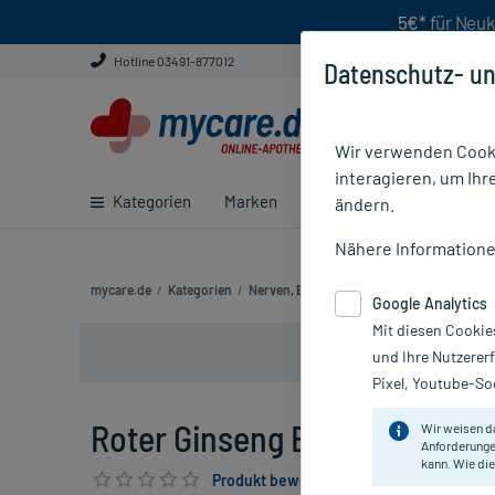
5€*
für Neuk
Hotline 03491-877012
Datenschutz- un
Wir verwenden Cooki
interagieren, um Ihr
Kategorien
Marken
Ratgeber
E-Rezept ei
ändern.
Nähere Information
mycare.de
/
Kategorien
/
Nerven, Beruhigung & Schlaf
/
Müdigkeit
Google Analytics
Mit diesen Cookie
und Ihre Nutzerer
Pixel, Youtube-Soc
Roter Ginseng Extrakt Kapseln
Wir weisen d
Anforderunge
kann. Wie die
Produkt bewerten & PlusHerzen sichern