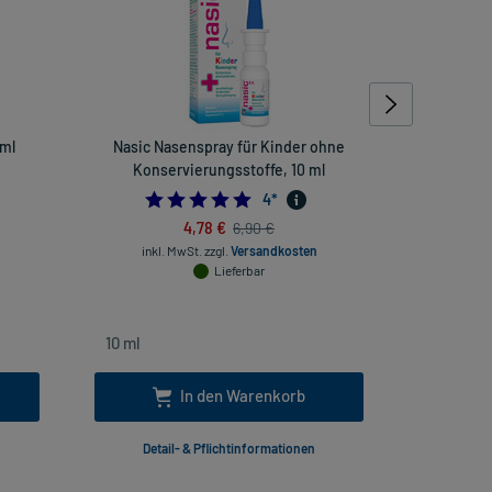
 ml
Nasic Nasenspray für Kinder ohne
Hansapla
Konservierungsstoffe, 10 ml
5.0
4
*
4,78 €
6,90 €
inkl. MwSt.
zzgl.
Versandkosten
inkl
Lieferbar
In den Warenkorb
Detail- & Pflichtinformationen
Deta