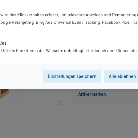
Darreichung:
Ka
Inhalt:
30
 wird das Klickverhalten erfasst, um relevante Anzeigen und Remarketing
PZN:
0
Google Retargeting, Bing Ads Universal Event Tracking, Facebook Pixel, Ka
Hersteller:
KG
88,80 €
UVP
110,00 €
88
kies
inkl. MwSt.
Gratis-Versand
innerhalb D.
d für die Funktionen der Webseite unbedingt erforderlich und können nich
Einstellungen speichern
Alle ablehnen