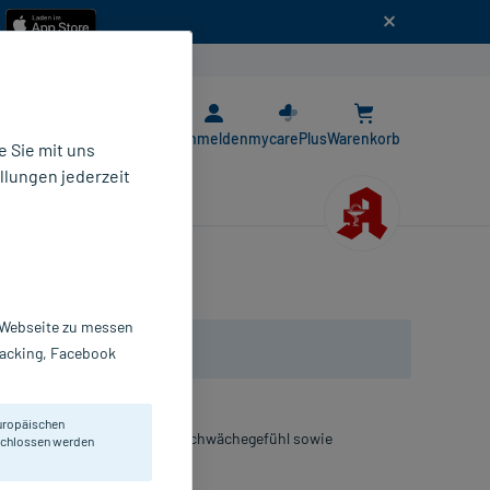
n
E-Rezept App
Anmelden
mycarePlus
Warenkorb
 Sie mit uns
llungen jederzeit
r Webseite zu messen
Tracking, Facebook
uropäischen
tigung bei Müdigkeits- und Schwächegefühl sowie
eschlossen werden
entrationsfähigkeit.