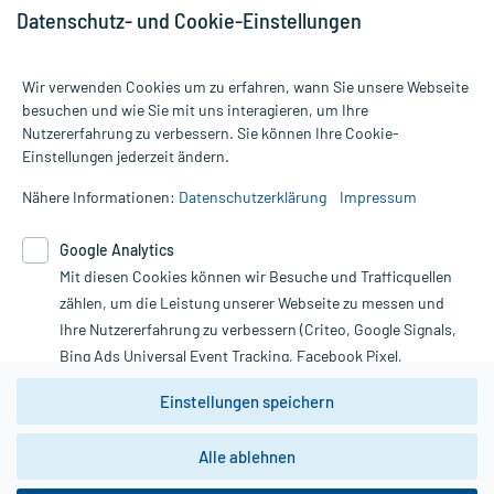
Datenschutz- und Cookie-Einstellungen
Wir verwenden Cookies um zu erfahren, wann Sie unsere Webseite
besuchen und wie Sie mit uns interagieren, um Ihre
Nutzererfahrung zu verbessern. Sie können Ihre Cookie-
Alle Preise gelten inkl. MwSt., ggf. zzgl. Versandkosten
Einstellungen jederzeit ändern.
Informationen auf dieser Website werden ausschließlich für
informative Zwecke zur Verfügung gestellt. Sie ersetzen keinesfalls
Nähere Informationen:
Datenschutzerklärung
Impressum
die Untersuchung und Behandlung durch einen Arzt. Bitte
beachten Sie, dass hierdurch weder Diagnosen gestellt noch
Google Analytics
Therapien eingeleitet werden können. | Diese Webseite benutzt
Mit diesen Cookies können wir Besuche und Trafficquellen
Google Analytics. Lesen Sie bitte dazu die wichtigen Hinweise in
unserer Datenschutzerklärung. Für den Widerruf einer Bestellung
zählen, um die Leistung unserer Webseite zu messen und
nutzen Sie das Formular:
Ihre Nutzererfahrung zu verbessern (Criteo, Google Signals,
Bing Ads Universal Event Tracking, Facebook Pixel,
Vertrag widerrufen
Youtube-Social Plugin).
Einstellungen speichern
Wir weisen darauf hin, dass die
Datenschutzbestimmungen von
Google Analytics
nicht
Alle ablehnen
*Hinweise zu unseren Aktionen und Bewertungen
zwingend den Europäischen Anforderungen gem. EU-
DSGVO genügen und ein Datentransfer in Drittstaaten bzw.