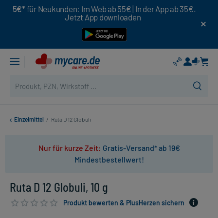
5€*
für Neukunden: Im Web ab 55€ | In der App ab 35€.
Jetzt App downloaden
Einzelmittel
/
Ruta D 12 Globuli
Nur für kurze Zeit:
Gratis-Versand* ab 19€
Mindestbestellwert!
Ruta D 12 Globuli, 10 g
Produkt bewerten & PlusHerzen sichern