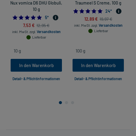
Nux vomica D6 DHU Globuli,
Traumeel S Creme, 100 g
10 g
4.875
24
*
5.0
5
*
12,89 €
19,97 €
7,53 €
12,95 €
inkl. MwSt.
zzgl.
Versandkosten
Lieferbar
inkl. MwSt.
zzgl.
Versandkosten
Lieferbar
In den Warenkorb
In den Warenkorb
Detail- & Pflichtinformationen
Detail- & Pflichtinformationen