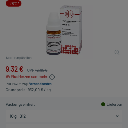
-28%*
Abbildung ähnlich
9,32 €
UVP
12,95 €
94
PlusHerzen sammeln
inkl. MwSt.
zzgl.
Versandkosten
Grundpreis: 932,00 € / kg
Packungseinheit
Lieferbar