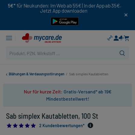
5€*
für Neukunden: Im Web ab 55€ | In der App ab 35€.
Jetzt App downloaden
Blähungen & Verdauungsstörungen
/
Sab simplex Kautabletten
Nur für kurze Zeit:
Gratis-Versand* ab 19€
Mindestbestellwert!
Sab simplex Kautabletten, 100 St
5.0
2 Kundenbewertungen*