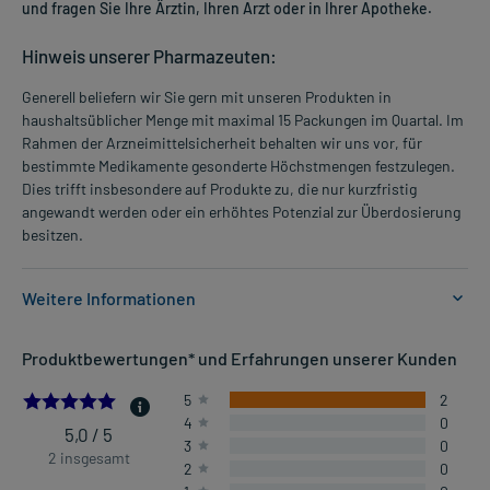
und fragen Sie Ihre Ärztin, Ihren Arzt oder in Ihrer Apotheke.
Hinweis unserer Pharmazeuten:
Generell beliefern wir Sie gern mit unseren Produkten in
haushaltsüblicher Menge mit maximal 15 Packungen im Quartal. Im
Rahmen der Arzneimittelsicherheit behalten wir uns vor, für
bestimmte Medikamente gesonderte Höchstmengen festzulegen.
Dies trifft insbesondere auf Produkte zu, die nur kurzfristig
angewandt werden oder ein erhöhtes Potenzial zur Überdosierung
besitzen.
Weitere Informationen
Anwendungsgebiete:
Produktbewertungen* und Erfahrungen unserer Kunden
- Übermäßige Gasbildung im Magen-Darm-Bereich, wie z.B.
Blähungen
5.0
5
2
- Verstärkte Gasbildung nach Operationen
4
0
- Erleichterung bildgebender Untersuchungen im Bauchbereich
5,0 / 5
3
0
2 insgesamt
2
0