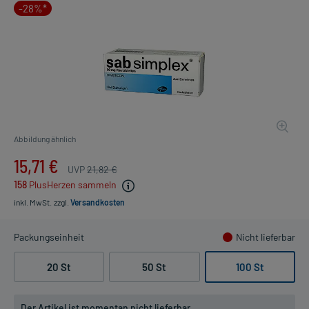
-28%*
Abbildung ähnlich
15,71 €
UVP
21,82 €
158
PlusHerzen sammeln
inkl. MwSt.
zzgl.
Versandkosten
Packungseinheit
Nicht lieferbar
20 St
50 St
100 St
Der Artikel ist momentan nicht lieferbar.