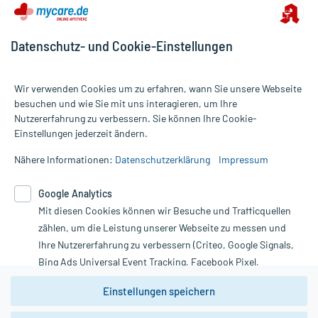
sollten Sie den Zuckergehalt berücksichtigen.
- Vorsicht bei einer Unverträglichkeit gegenüber Lactose. Wenn Sie
eine Diabetes-Diät einhalten müssen, sollten Sie den Zuckergehalt
Datenschutz- und Cookie-Einstellungen
berücksichtigen.
Wir verwenden Cookies um zu erfahren, wann Sie unsere Webseite
besuchen und wie Sie mit uns interagieren, um Ihre
Aufbewahrung:
Nutzererfahrung zu verbessern. Sie können Ihre Cookie-
Alle Preise gelten inkl. MwSt., ggf. zzgl. Versandkosten
Einstellungen jederzeit ändern.
Informationen auf dieser Website werden ausschließlich für
informative Zwecke zur Verfügung gestellt. Sie ersetzen keinesfalls
Nähere Informationen:
Datenschutzerklärung
Impressum
die Untersuchung und Behandlung durch einen Arzt. Bitte
Handelsformen:
beachten Sie, dass hierdurch weder Diagnosen gestellt noch
Anbieter: PFIZER PHA, Berlin, www.pfizer.de Bearbeitungsstand:
Google Analytics
Therapien eingeleitet werden können. | Diese Webseite benutzt
25.11.2020
Mit diesen Cookies können wir Besuche und Trafficquellen
Google Analytics. Lesen Sie bitte dazu die wichtigen Hinweise in
unserer Datenschutzerklärung. Für den Widerruf einer Bestellung
zählen, um die Leistung unserer Webseite zu messen und
nutzen Sie das Formular:
Ihre Nutzererfahrung zu verbessern (Criteo, Google Signals,
Bing Ads Universal Event Tracking, Facebook Pixel,
Vertrag widerrufen
Youtube-Social Plugin).
Einstellungen speichern
Wir weisen darauf hin, dass die