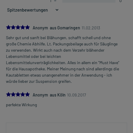
1
0
Dosierung und Anwendungshinweise:
Kinder von 6-14 Jahren
1 Kautablette
3-4 mal täglich
morgens, mittags und abends, evtl. auch vor dem Schlafengehen,
5.0
Anonym aus Gomaringen
11.02.2013
zu der Mahlzeit
Sehr gut und sanft bei Blähungen, schafft schell und ohne
Mehr anzeigen
große Chemie Abhilfe. Lt. Packungsbeilage auch für Säuglinge
Jugendliche ab 14 Jahren und Erwachsene
zu verwenden. Wirkt auch nach dem Verzehr blähender
1-2 Kautabletten
Lebensmittel oder bei leichten
3-4 mal täglich
Lebensmittelunverträglichkeiten. Alles in allem ein "Must Have"
morgens, mittags und abends, evtl. auch vor dem Schlafengehen,
für die Hausapotheke. Meiner Meinung nach sind allerdings die
zu der Mahlzeit
Kautabletten etwas unangenehmer in der Anwendung - ich
würde lieber zur Suspension greifen.
Kinder ab 6 Jahren und Erwachsene
1 Kautablette
5.0
2-5 mal täglich
Anonym aus Köln
10.09.2017
1 Tag vor der Untersuchung, zu der Mahlzeit
perfekte Wirkung
Kinder ab 6 Jahren und Erwachsene
1-2 Kautabletten
1-2 Kautabletten
morgens, am Tag der Untersuchung, zu der Mahlzeit