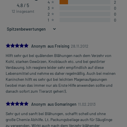
4
2
4,8 / 5
3
0
12 insgesamt
2
0
1
0
5.0
Anonym aus Freising
28.11.2012
Hilft sehr gut bei quälenden Blähungen nach dem Verzehr von
Kohl, starken Gewürzen, Knoblauch etc. und bei gestörter
Verdauung. Ich reagiere leider sehr empfindlich auf diese
Lebensmittel und nehme es daher regelmäßig. Auch bei meinen
Kaninchen hilft es sehr gut bei leichten Magenaufgasungen
(wobei man das immer nur als Erste Hilfe anwenden sollte und
danach sofort zum Tierarzt gehen!).
5.0
Anonym aus Gomaringen
11.02.2013
Sehr gut und sanft bei Blähungen, schafft schell und ohne
große Chemie Abhilfe. Lt. Packungsbeilage auch für Säuglinge
zu verwenden. Wirkt auch nach dem Verzehr blähender