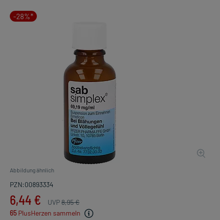
-28%*
Abbildung ähnlich
PZN:00893334
6,44 €
UVP
8,95 €
65
PlusHerzen sammeln