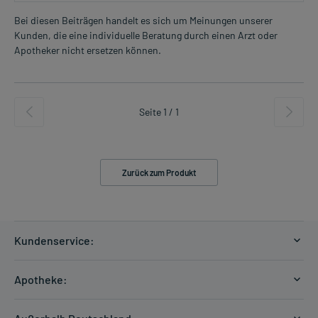
Bei diesen Beiträgen handelt es sich um Meinungen unserer
Kunden, die eine individuelle Beratung durch einen Arzt oder
Apotheker nicht ersetzen können.
Seite 1 / 1
Zurück zum Produkt
Kundenservice:
Versandkosten
Apotheke:
Zahlungsarten
Ratgeber
Kontakt