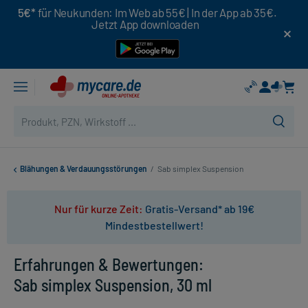
5€*
für Neukunden: Im Web ab 55€ | In der App ab 35€.
Jetzt App downloaden
Blähungen & Verdauungsstörungen
/
Sab simplex Suspension
Nur für kurze Zeit:
Gratis-Versand* ab 19€
Mindestbestellwert!
Erfahrungen & Bewertungen:
Sab simplex Suspension, 30 ml