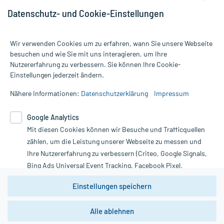
Datenschutz- und Cookie-Einstellungen
Wir verwenden Cookies um zu erfahren, wann Sie unsere Webseite
besuchen und wie Sie mit uns interagieren, um Ihre
Nutzererfahrung zu verbessern. Sie können Ihre Cookie-
Alle Preise gelten inkl. MwSt., ggf. zzgl. Versandkosten
Einstellungen jederzeit ändern.
Informationen auf dieser Website werden ausschließlich für
informative Zwecke zur Verfügung gestellt. Sie ersetzen keinesfalls
Nähere Informationen:
Datenschutzerklärung
Impressum
die Untersuchung und Behandlung durch einen Arzt. Bitte
beachten Sie, dass hierdurch weder Diagnosen gestellt noch
Google Analytics
Therapien eingeleitet werden können. | Diese Webseite benutzt
Mit diesen Cookies können wir Besuche und Trafficquellen
Google Analytics. Lesen Sie bitte dazu die wichtigen Hinweise in
unserer Datenschutzerklärung. Für den Widerruf einer Bestellung
zählen, um die Leistung unserer Webseite zu messen und
nutzen Sie das Formular:
Ihre Nutzererfahrung zu verbessern (Criteo, Google Signals,
Bing Ads Universal Event Tracking, Facebook Pixel,
Vertrag widerrufen
Youtube-Social Plugin).
Einstellungen speichern
Wir weisen darauf hin, dass die
Datenschutzbestimmungen von
Google Analytics
nicht
Alle ablehnen
*Hinweise zu unseren Aktionen und Bewertungen
zwingend den Europäischen Anforderungen gem. EU-
DSGVO genügen und ein Datentransfer in Drittstaaten bzw.