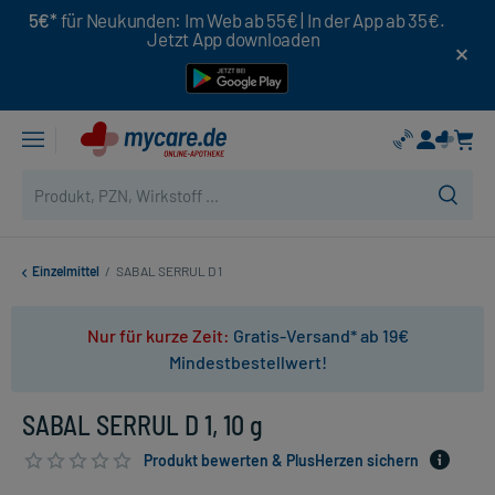
5€*
für Neukunden: Im Web ab 55€ | In der App ab 35€.
Jetzt App downloaden
Einzelmittel
/
SABAL SERRUL D 1
Nur für kurze Zeit:
Gratis-Versand* ab 19€
Mindestbestellwert!
SABAL SERRUL D 1, 10 g
Produkt bewerten & PlusHerzen sichern