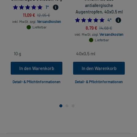
antiallergische
5.0
1
*
Augentropfen, 40x0,5 ml
11,09 €
12,95 €
5.0
4
*
inkl. MwSt.
zzgl.
Versandkosten
Lieferbar
8,79 €
14,68 €
inkl. MwSt.
zzgl.
Versandkosten
Lieferbar
In den Warenkorb
In den Warenkorb
Detail- & Pflichtinformationen
Detail- & Pflichtinformationen