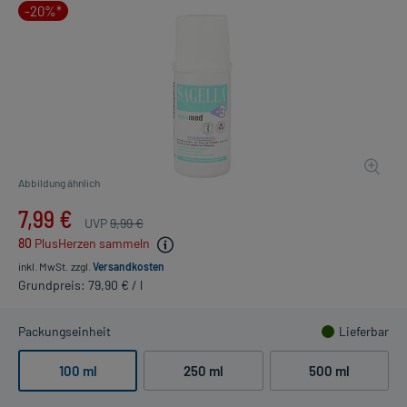
-20%*
Abbildung ähnlich
7,99 €
UVP
9,99 €
80
PlusHerzen sammeln
inkl. MwSt.
zzgl.
Versandkosten
Grundpreis: 79,90 € / l
Packungseinheit
Lieferbar
100 ml
250 ml
500 ml