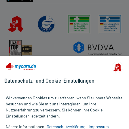
Datenschutz- und Cookie-Einstellungen
Wir verwenden Cookies um zu erfahren, wann Sie unsere Webseite
besuchen und wie Sie mit uns interagieren, um Ihre
Nutzererfahrung zu verbessern. Sie können Ihre Cookie-
Alle Preise gelten inkl. MwSt., ggf. zzgl. Versandkosten
Einstellungen jederzeit ändern.
Informationen auf dieser Website werden ausschließlich für
informative Zwecke zur Verfügung gestellt. Sie ersetzen keinesfalls
Nähere Informationen:
Datenschutzerklärung
Impressum