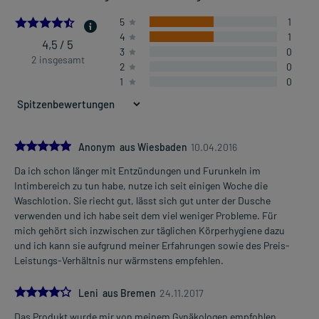
4.5
5
1
4
1
4,5 / 5
3
0
2 insgesamt
2
0
1
0
5.0
Anonym aus Wiesbaden
10.04.2016
Da ich schon länger mit Entzündungen und Furunkeln im
Intimbereich zu tun habe, nutze ich seit einigen Woche die
Waschlotion. Sie riecht gut, lässt sich gut unter der Dusche
verwenden und ich habe seit dem viel weniger Probleme. Für
mich gehört sich inzwischen zur täglichen Körperhygiene dazu
und ich kann sie aufgrund meiner Erfahrungen sowie des Preis-
Leistungs-Verhältnis nur wärmstens empfehlen.
4.0
Leni aus Bremen
24.11.2017
Das Produkt wurde mir von meinem Gynäkologen empfohlen.