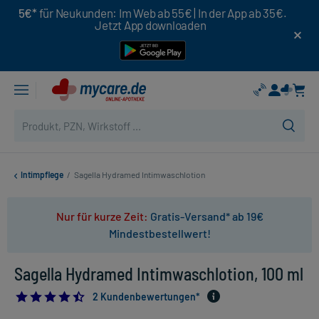
5€*
für Neukunden: Im Web ab 55€ | In der App ab 35€.
Jetzt App downloaden
Intimpflege
/
Sagella Hydramed Intimwaschlotion
Nur für kurze Zeit:
Gratis-Versand* ab 19€
Mindestbestellwert!
Sagella Hydramed Intimwaschlotion, 100 ml
4.5
2 Kundenbewertungen*