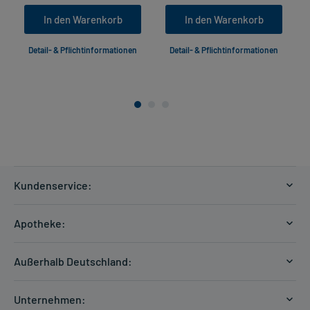
In den Warenkorb
In den Warenkorb
Detail- & Pflichtinformationen
Detail- & Pflichtinformationen
Kundenservice:
Versandkosten
Apotheke:
Zahlungsarten
Ratgeber
Kontakt
Außerhalb Deutschland:
E-Rezept
FAQ
Versandkosten Schweiz
Papierrezept einlösen
Hilfe
Unternehmen: