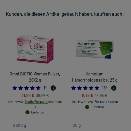
Kunden, die diesen Artikel gekauft haben, kauften auch:
Omni BiOTiC Woman Pulver,
Hametum
28X2 g
Hämorrhoidensalbe, 25 g
5.0
4.94444444444
1
*
18
*
31,96 €
9,75 €
39,95 €
13,95 €
inkl. MwSt.
Gratis-Versand
innerhalb
inkl. MwSt.
zzgl.
Versandkosten
D.
Lieferbar
Lieferbar