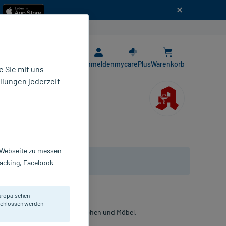
n
E-Rezept App
Anmelden
mycarePlus
Warenkorb
 Sie mit uns
llungen jederzeit
r Webseite zu messen
Tracking, Facebook
uropäischen
eschlossen werden
eug, Kühlschränke, Küchenflächen und Möbel.