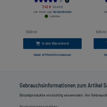
5.0
2
*
7,42 €
10,43 €
inkl. MwSt.
zzgl.
Versandkosten
in
Lieferbar
In den Warenkorb
Detail- & Pflichtinformationen
De
Gebrauchsinformationen zum Artikel S
Biozidprodukte vorsichtig verwenden. Vor Gebrauch 
Produkteigenschaften: