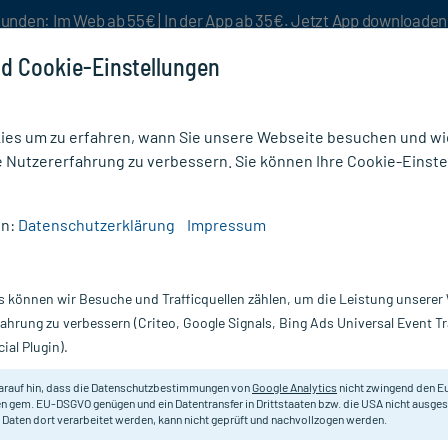
unden: Im Web ab 55€ | In der App ab 35€. Jetzt App downloade
d Cookie-Einstellungen
es um zu erfahren, wann Sie unsere Webseite besuchen und wie
e Nutzererfahrung zu verbessern. Sie können Ihre Cookie-Einste
nlösen
Rezeptur
Aktion %
en:
Datenschutzerklärung
Impressum
n & Reinigung
/
Sagrotan Hygiene Reinigungstücher
s können wir Besuche und Trafficquellen zählen, um die Leistung unsere
Nur für kurze Zeit:
Gratis-Versand* ab 19€ Mindestbestellwert!
fahrung zu verbessern (Criteo, Google Signals, Bing Ads Universal Event 
ial Plugin).
ücher, 60 St
Sagrotan
arauf hin, dass die Datenschutzbestimmungen von
Google Analytics
nicht zwingend den E
n gem. EU-DSGVO genügen und ein Datentransfer in Drittstaaten bzw. die USA nicht ausg
 Daten dort verarbeitet werden, kann nicht geprüft und nachvollzogen werden.
Optimal geeignet für Kinderspielz