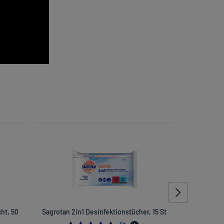
ht, 50
Sagrotan 2in1 Desinfektionstücher, 15 St
Sagrotan No