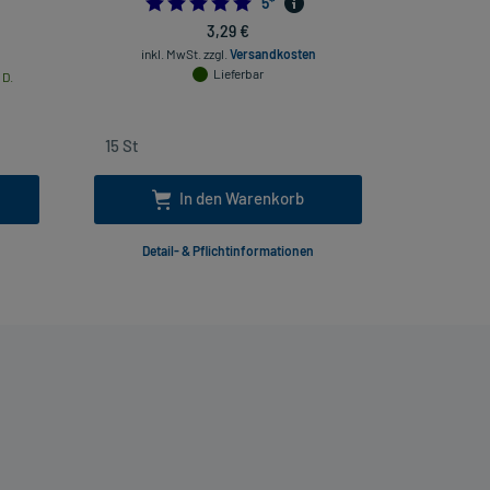
5.0
5
*
3,29 €
inkl
inkl. MwSt.
zzgl.
Versandkosten
Lieferbar
 D.
In den Warenkorb
Detail- & Pflichtinformationen
Deta