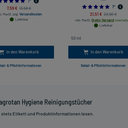
5.0
7
*
5.0
1
*
7,59 €
13,58 €
21,51 €
23,90 €
kl. MwSt.
zzgl.
Versandkosten
Lieferbar
inkl. MwSt.
Gratis-Versand
innerhalb
Lieferbar
In den Warenkorb
In den Warenkorb
tail- & Pflichtinformationen
Detail- & Pflichtinformationen
agrotan Hygiene Reinigungstücher
stets Etikett und Produktinformationen lesen.