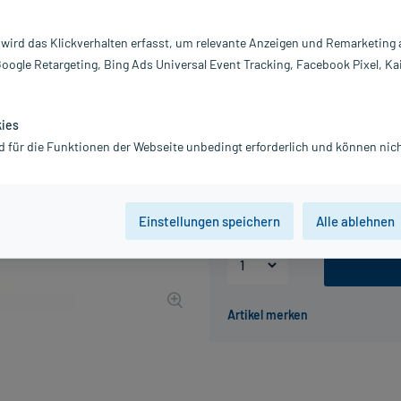
Darreichung:
Tü
Inhalt:
60
 wird das Klickverhalten erfasst, um relevante Anzeigen und Remarketing
PZN:
13
Google Retargeting, Bing Ads Universal Event Tracking, Facebook Pixel, Ka
Hersteller:
Re
Information:
R
kies
4,49 €
d für die Funktionen der Webseite unbedingt erforderlich und können nich
45
PlusHerzen sam
inkl. MwSt.
zzgl.
Versandkosten
Einstellungen speichern
Alle ablehnen