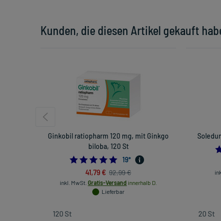
Kunden, die diesen Artikel gekauft hab
Ginkobil ratiopharm 120 mg, mit Ginkgo
Soledum
biloba, 120 St
4.7894736842105265
19
*
41,79 €
92,99 €
in
inkl. MwSt.
Gratis-Versand
innerhalb D.
Lieferbar