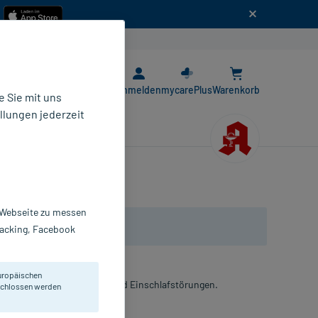
n
E-Rezept App
Anmelden
mycarePlus
Warenkorb
 Sie mit uns
llungen jederzeit
r Webseite zu messen
Tracking, Facebook
uropäischen
ösen Erregungszuständen und Einschlafstörungen.
eschlossen werden
lterbeutel