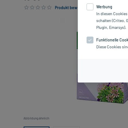
Werbung
Produkt bewerten & PlusHerzen sichern
In diesen Cookies
schalten (Criteo, 
Plugin, Emarsys).
Funktionelle Coo
Diese Cookies sin
Abbildung ähnlich