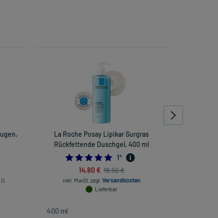
Augen,
La Roche Posay Lipikar Surgras
La Roche 
Rückfettende Duschgel, 400 ml
5.0
1
*
14,80 €
18,50 €
 D.
inkl. MwSt.
zzgl.
Versandkosten
inkl. Mw
Lieferbar