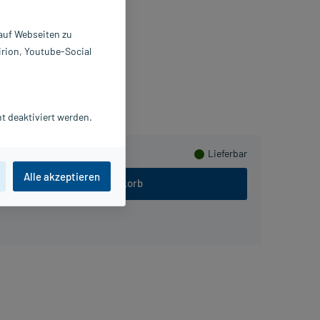
 St
0249828
 auf Webseiten zu
ALUS Pharma GmbH
irion, Youtube-Social
Beipackzettel als PDF
sHerzen sammeln
t deaktiviert werden.
Lieferbar
Alle akzeptieren
In den Warenkorb