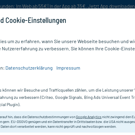
unden: Im Web ab 55€ | In der App ab 35€. Jetzt App downloade
d Cookie-Einstellungen
es um zu erfahren, wann Sie unsere Webseite besuchen und wie
e Nutzererfahrung zu verbessern. Sie können Ihre Cookie-Einste
nlösen
Rezeptur
Aktion %
en:
Datenschutzerklärung
Impressum
Salus Filterbeutel Gutnacht Kräutertee Nr. 33
s können wir Besuche und Trafficquellen zählen, um die Leistung unsere
Nur für kurze Zeit:
Gratis-Versand* ab 19€ Mindestbestellwert!
fahrung zu verbessern (Criteo, Google Signals, Bing Ads Universal Event 
ial Plugin).
räutertee Nr. 33,
arauf hin, dass die Datenschutzbestimmungen von
Google Analytics
nicht zwingend den E
Arzneitee zur Anwendung bei nerv
n gem. EU-DSGVO genügen und ein Datentransfer in Drittstaaten bzw. die USA nicht ausg
 Daten dort verarbeitet werden, kann nicht geprüft und nachvollzogen werden.
Darreichung:
Fi