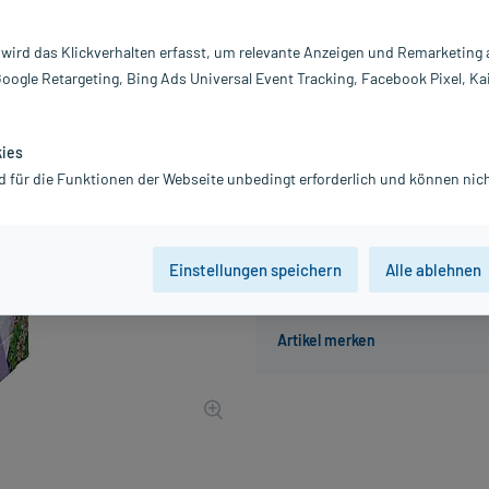
Inhalt:
15
PZN:
0
 wird das Klickverhalten erfasst, um relevante Anzeigen und Remarketing
Hersteller:
S
Google Retargeting, Bing Ads Universal Event Tracking, Facebook Pixel, Ka
Information:
4,25 €
UVP
4,49 €
43
Plu
kies
d für die Funktionen der Webseite unbedingt erforderlich und können nich
inkl. MwSt.
zzgl.
Versandkosten
Einstellungen speichern
Alle ablehnen