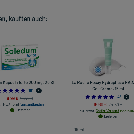
en, kauften auch:
 Kapseln forte 200 mg, 20 St
La Roche Posay Hydraphase HA 
Gel-Creme, 15 ml
5.0
16
*
5.0
4
*
8,99 €
13,45 €
19,60 €
24,50 €
kl. MwSt.
zzgl.
Versandkosten
Lieferbar
inkl. MwSt.
Gratis-Versand
innerhalb
Lieferbar