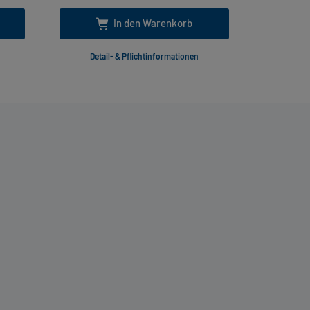
In den Warenkorb
Detail- & Pflichtinformationen
Deta