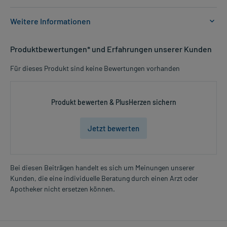
Weitere Informationen
Anwendungsgebiete:
Produktbewertungen* und Erfahrungen unserer Kunden
- Leichte Gallenblasenbeschwerden, unterstützende Behandlung
- Störungen des Gallenflusses
Für dieses Produkt sind keine Bewertungen vorhanden
- Magen-Darm-Beschwerden, wie
- Völlegefühl
- Blähungen
Produkt bewerten & PlusHerzen sichern
- Verdauungsstörungen
Jetzt bewerten
Dosierung und Anwendungshinweise:
Jugendliche ab 12 Jahren und Erwachsene
1 Teebeutel
3-4 mal täglich
Bei diesen Beiträgen handelt es sich um Meinungen unserer
vor der Mahlzeit (ca. 30 Minuten)
Kunden, die eine individuelle Beratung durch einen Arzt oder
Mehr anzeigen
Apotheker nicht ersetzen können.
Die Gesamtdosis sollte nicht ohne Rücksprache mit einem Arzt
oder Apotheker überschritten werden.