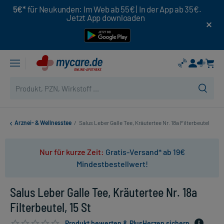
5€*
für Neukunden: Im Web ab 55€ | In der App ab 35€.
Jetzt App downloaden
Arznei- & Wellnesstee
/
Salus Leber Galle Tee, Kräutertee Nr. 18a Filterbeutel
Nur für kurze Zeit:
Gratis-Versand* ab 19€
Mindestbestellwert!
Salus Leber Galle Tee, Kräutertee Nr. 18a
Filterbeutel, 15 St
Produkt bewerten & PlusHerzen sichern