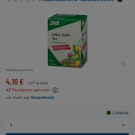
Abbildung ähnlich
4,16 €
UVP
4,29 €
42
PlusHerzen sammeln
inkl. MwSt.
zzgl.
Versandkosten
Lieferbar