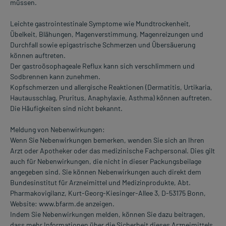
müssen.
Leichte gastrointestinale Symptome wie Mundtrockenheit,
Übelkeit, Blähungen, Magenverstimmung, Magenreizungen und
Durchfall sowie epigastrische Schmerzen und Übersäuerung
können auftreten.
Der gastroösophageale Reflux kann sich verschlimmern und
Sodbrennen kann zunehmen.
Kopfschmerzen und allergische Reaktionen (Dermatitis, Urtikaria,
Hautausschlag, Pruritus, Anaphylaxie, Asthma) können auftreten.
Die Häufigkeiten sind nicht bekannt.
Meldung von Nebenwirkungen:
Wenn Sie Nebenwirkungen bemerken, wenden Sie sich an Ihren
Arzt oder Apotheker oder das medizinische Fachpersonal. Dies gilt
auch für Nebenwirkungen, die nicht in dieser Packungsbeilage
angegeben sind. Sie können Nebenwirkungen auch direkt dem
Bundesinstitut für Arzneimittel und Medizinprodukte, Abt.
Pharmakovigilanz, Kurt-Georg-Kiesinger-Allee 3, D-53175 Bonn,
Website: www.bfarm.de anzeigen.
Indem Sie Nebenwirkungen melden, können Sie dazu beitragen,
dass mehr Informationen über die Sicherheit dieses Arzneimittels