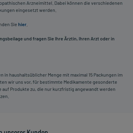
opathischen Arzneimittel. Dabei können die verschiedenen
nkungen eingesetzt werden.
inden Sie
hier
.
sbeilage und fragen Sie Ihre Ärztin, Ihren Arzt oder in
ten in haushaltsüblicher Menge mit maximal 15 Packungen im
lten wir uns vor, für bestimmte Medikamente gesonderte
 auf Produkte zu, die nur kurzfristig angewandt werden
tzen.
n unserer Kunden