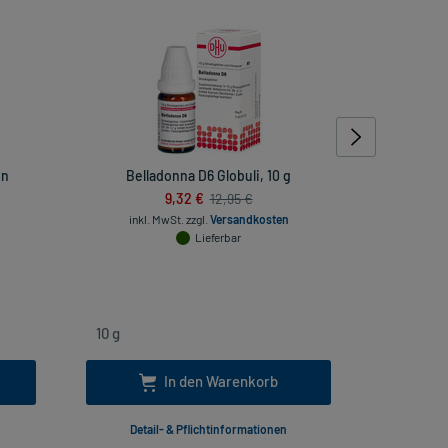
en
Belladonna D6 Globuli, 10 g
Femanno
9,32 €
12,95 €
inkl. MwSt.
zzgl.
Versandkosten
Lieferbar
inkl. Mw
In den Warenkorb
Detail- & Pflichtinformationen
Deta