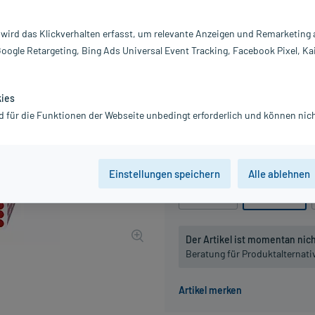
Darreichung:
Gl
Inhalt:
10
 wird das Klickverhalten erfasst, um relevante Anzeigen und Remarketing
PZN:
0
Google Retargeting, Bing Ads Universal Event Tracking, Facebook Pixel, Ka
Hersteller:
DH
11,95 €
UVP
13,95 €
120
Pl
kies
inkl. MwSt.
zzgl.
Versandkosten
d für die Funktionen der Webseite unbedingt erforderlich und können nich
Grundpreis: 1.195,00 € / kg
Packungseinheit
Einstellungen speichern
Alle ablehnen
10 g
, C6
10 g
, C12
Der Artikel ist momentan nicht
Beratung für Produktalternat