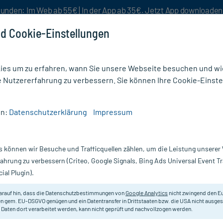
unden: Im Web ab 55€ | In der App ab 35€. Jetzt App downloade
d Cookie-Einstellungen
es um zu erfahren, wann Sie unsere Webseite besuchen und wie
e Nutzererfahrung zu verbessern. Sie können Ihre Cookie-Einste
nlösen
Rezeptur
Aktion %
en:
Datenschutzerklärung
Impressum
gra C 12 Globuli
s können wir Besuche und Trafficquellen zählen, um die Leistung unsere
Nur für kurze Zeit:
Gratis-Versand* ab 19€ Mindestbestellwert!
fahrung zu verbessern (Criteo, Google Signals, Bing Ads Universal Event 
ial Plugin).
10 g
DHU - Einzelmittel
arauf hin, dass die Datenschutzbestimmungen von
Google Analytics
nicht zwingend den E
n gem. EU-DSGVO genügen und ein Datentransfer in Drittstaaten bzw. die USA nicht ausg
 Daten dort verarbeitet werden, kann nicht geprüft und nachvollzogen werden.
Homöopathisches Arzneimittel.