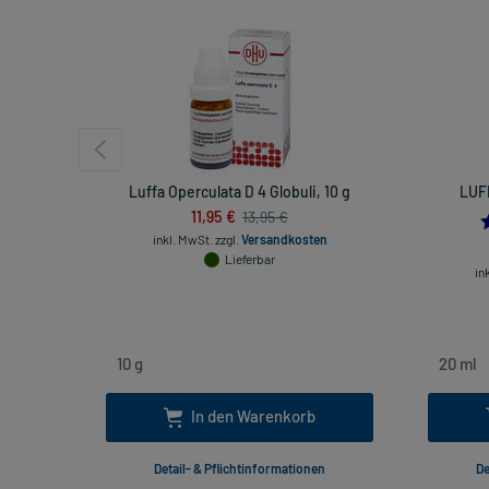
Luffa Operculata D 4 Globuli, 10 g
LUF
11,95 €
13,95 €
inkl. MwSt.
zzgl.
Versandkosten
Lieferbar
in
In den Warenkorb
Detail- & Pflichtinformationen
De