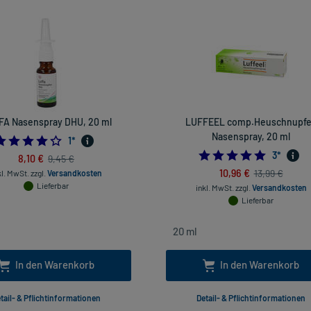
FA Nasenspray DHU, 20 ml
LUFFEEL comp.Heuschnupf
Nasenspray, 20 ml
4.0
1
*
5.0
3
*
8,10 €
9,45 €
10,96 €
13,99 €
kl. MwSt.
zzgl.
Versandkosten
Lieferbar
inkl. MwSt.
zzgl.
Versandkosten
Lieferbar
In den Warenkorb
In den Warenkorb
tail- & Pflichtinformationen
Detail- & Pflichtinformationen