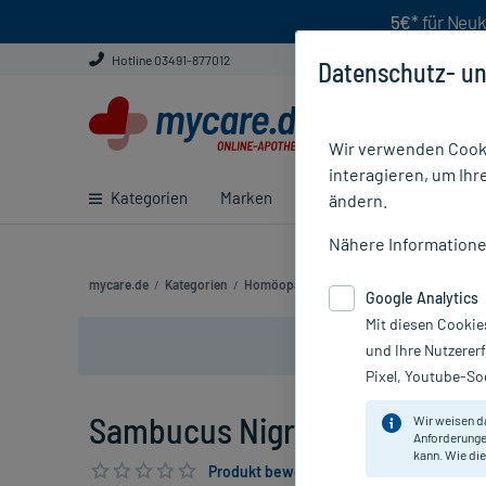
5€*
für Neuk
Hotline 03491-877012
Datenschutz- un
Wir verwenden Cooki
interagieren, um Ihr
Kategorien
Marken
Ratgeber
E-Rezept ei
ändern.
Nähere Information
mycare.de
/
Kategorien
/
Homöopathie
/
Einzelmittel
/
Sambucus Ni
Google Analytics
Mit diesen Cookie
und Ihre Nutzerer
Pixel, Youtube-Soc
Sambucus Nigra C 12 Globuli, 
Wir weisen d
Anforderunge
kann. Wie die
Produkt bewerten & PlusHerzen sichern