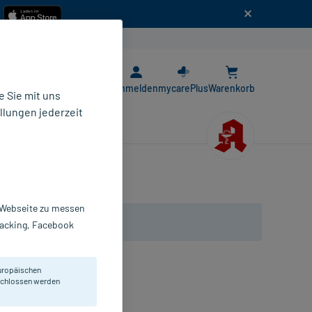
n
E-Rezept App
Anmelden
mycarePlus
Warenkorb
 Sie mit uns
llungen jederzeit
r Webseite zu messen
Tracking, Facebook
uropäischen
eschlossen werden