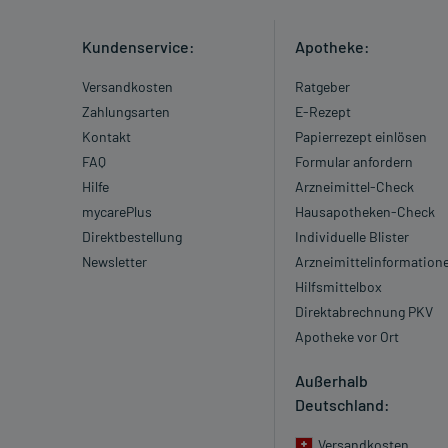
Kundenservice:
Apotheke:
Versandkosten
Ratgeber
Zahlungsarten
E-Rezept
Kontakt
Papierrezept einlösen
FAQ
Formular anfordern
Hilfe
Arzneimittel-Check
mycarePlus
Hausapotheken-Check
Direktbestellung
Individuelle Blister
Newsletter
Arzneimittelinformation
Hilfsmittelbox
Direktabrechnung PKV
Apotheke vor Ort
Außerhalb
Deutschland:
Versandkosten