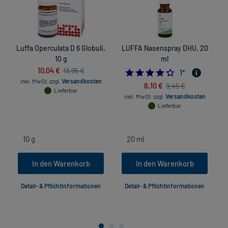
Luffa Operculata D 6 Globuli,
LUFFA Nasenspray DHU, 20
10 g
ml
10,04 €
13,95 €
4.0
1
*
inkl. MwSt.
zzgl.
Versandkosten
8,10 €
9,45 €
Lieferbar
inkl. MwSt.
zzgl.
Versandkosten
Lieferbar
In den Warenkorb
In den Warenkorb
Detail- & Pflichtinformationen
Detail- & Pflichtinformationen