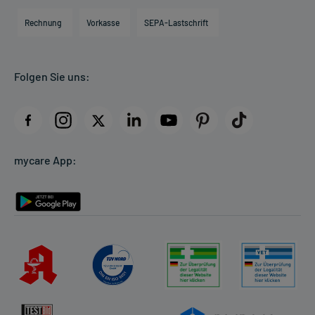
Engagement
Direktabrechnung PKV
Rechnung
Vorkasse
SEPA-Lastschrift
Partner
Apotheke vor Ort
Kundenbewertungen
Folgen Sie uns:
AGB
Impressum
Datenschutz
Cookie-Einstellungen
mycare App:
Rückgabe/Widerruf
Barrierefreiheitserklärung