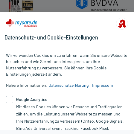
Datenschutz- und Cookie-Einstellungen
Wir verwenden Cookies um zu erfahren, wann Sie unsere Webseite
besuchen und wie Sie mit uns interagieren, um Ihre
Nutzererfahrung zu verbessern. Sie können Ihre Cookie-
Alle Preise gelten inkl. MwSt., ggf. zzgl. Versandkosten
Einstellungen jederzeit ändern.
Informationen auf dieser Website werden ausschließlich für
informative Zwecke zur Verfügung gestellt. Sie ersetzen keinesfalls
Nähere Informationen:
Datenschutzerklärung
Impressum
die Untersuchung und Behandlung durch einen Arzt. Bitte
beachten Sie, dass hierdurch weder Diagnosen gestellt noch
Google Analytics
Therapien eingeleitet werden können. | Diese Webseite benutzt
Mit diesen Cookies können wir Besuche und Trafficquellen
Google Analytics. Lesen Sie bitte dazu die wichtigen Hinweise in
unserer Datenschutzerklärung. Für den Widerruf einer Bestellung
zählen, um die Leistung unserer Webseite zu messen und
nutzen Sie das Formular:
Ihre Nutzererfahrung zu verbessern (Criteo, Google Signals,
Bing Ads Universal Event Tracking, Facebook Pixel,