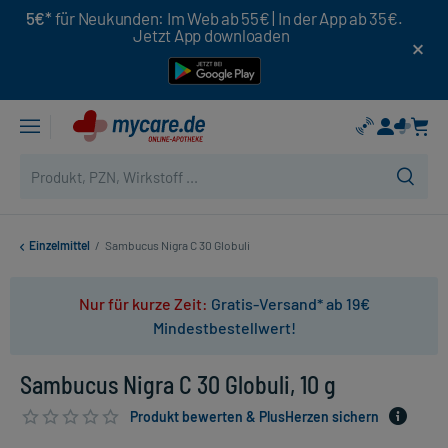
5€*
für Neukunden: Im Web ab 55€ | In der App ab 35€.
Jetzt App downloaden
Einzelmittel
/
Sambucus Nigra C 30 Globuli
Nur für kurze Zeit:
Gratis-Versand* ab 19€
Mindestbestellwert!
Sambucus Nigra C 30 Globuli, 10 g
Produkt bewerten & PlusHerzen sichern