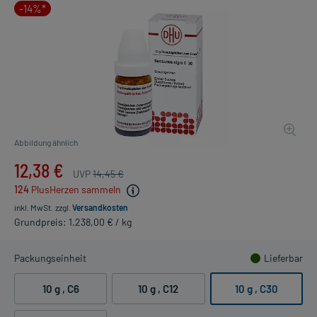
-14%*
Abbildung ähnlich
12,38 €
UVP
14,45 €
124
PlusHerzen sammeln
inkl. MwSt.
zzgl.
Versandkosten
Grundpreis: 1.238,00 € / kg
Packungseinheit
Lieferbar
10 g
, C6
10 g
, C12
10 g
, C30