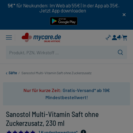
5€*
für Neukunden: Im Web ab 55€ | In der App ab 35€.
Jetzt App downloaden
Säfte
/
Sanostol Multi-Vitamin Saft ohne Zuckerzusatz
Nur für kurze Zeit:
Gratis-Versand* ab 19€
Mindestbestellwert!
Sanostol Multi-Vitamin Saft ohne
Zuckerzusatz, 230 ml
5.0
1 Kundenbewertung*