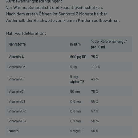
Aufbewahrungsbedingungen:
Vor Wärme, Sonnenlicht und Feuchtigkeit schützen.
Nach dem ersten Öffnen ist Sanostol 3 Monate haltbar.
Außerhalb der Reichweite von kleinen Kindern aufbewahren.
Nährwertdeklaration:
% der Referenzmenge*
Nährstoffe
in 10 ml
pro 10 ml
Vitamin A
600 µg RE
75 %
Vitamin D3
5 µg
100 %
5 mg
Vitamin E
42 %
alpha-TE
Vitamin C
60 mg
75 %
Vitamin B1
0,6 mg
55 %
Vitamin B2
0,8 mg
57 %
Vitamin B6
0,7 mg
50 %
Niacin
9 mg NE
56 %