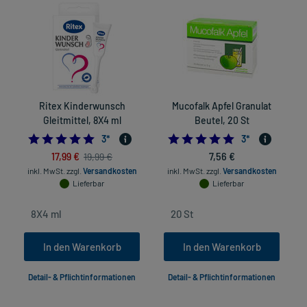
Ritex Kinderwunsch
Mucofalk Apfel Granulat
Gleitmittel, 8X4 ml
Beutel, 20 St
5.0
5.0
3
*
3
*
17,99 €
7,56 €
19,99 €
inkl. MwSt.
zzgl.
Versandkosten
inkl. MwSt.
zzgl.
Versandkosten
Lieferbar
Lieferbar
In den Warenkorb
In den Warenkorb
Detail- & Pflichtinformationen
Detail- & Pflichtinformationen