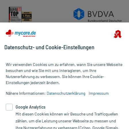
Datenschutz- und Cookie-Einstellungen
Wir verwenden Cookies um zu erfahren, wann Sie unsere Webseite
besuchen und wie Sie mit uns interagieren, um Ihre
Nutzererfahrung zu verbessern. Sie können Ihre Cookie-
Alle Preise gelten inkl. MwSt., ggf. zzgl. Versandkosten
Einstellungen jederzeit ändern.
Informationen auf dieser Website werden ausschließlich für
informative Zwecke zur Verfügung gestellt. Sie ersetzen keinesfalls
Nähere Informationen:
Datenschutzerklärung
Impressum
die Untersuchung und Behandlung durch einen Arzt. Bitte
beachten Sie, dass hierdurch weder Diagnosen gestellt noch
Google Analytics
Therapien eingeleitet werden können. | Diese Webseite benutzt
Mit diesen Cookies können wir Besuche und Trafficquellen
Google Analytics. Lesen Sie bitte dazu die wichtigen Hinweise in
unserer Datenschutzerklärung. Für den Widerruf einer Bestellung
zählen, um die Leistung unserer Webseite zu messen und
nutzen Sie das Formular:
Ihre Nutzererfahrung zu verbessern (Criteo, Google Signals,