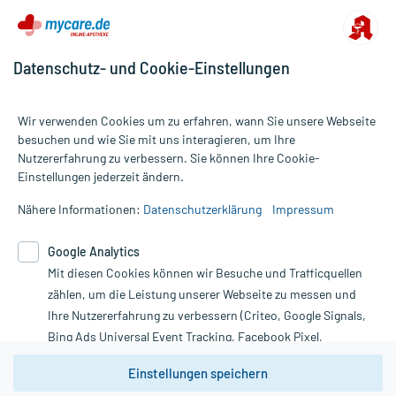
Datenschutz- und Cookie-Einstellungen
Wir verwenden Cookies um zu erfahren, wann Sie unsere Webseite
besuchen und wie Sie mit uns interagieren, um Ihre
Nutzererfahrung zu verbessern. Sie können Ihre Cookie-
Alle Preise gelten inkl. MwSt., ggf. zzgl. Versandkosten
Einstellungen jederzeit ändern.
Informationen auf dieser Website werden ausschließlich für
informative Zwecke zur Verfügung gestellt. Sie ersetzen keinesfalls
Nähere Informationen:
Datenschutzerklärung
Impressum
die Untersuchung und Behandlung durch einen Arzt. Bitte
beachten Sie, dass hierdurch weder Diagnosen gestellt noch
Google Analytics
Therapien eingeleitet werden können. | Diese Webseite benutzt
Mit diesen Cookies können wir Besuche und Trafficquellen
Google Analytics. Lesen Sie bitte dazu die wichtigen Hinweise in
unserer Datenschutzerklärung. Für den Widerruf einer Bestellung
zählen, um die Leistung unserer Webseite zu messen und
nutzen Sie das Formular:
Ihre Nutzererfahrung zu verbessern (Criteo, Google Signals,
Bing Ads Universal Event Tracking, Facebook Pixel,
Vertrag widerrufen
Youtube-Social Plugin).
Einstellungen speichern
Wir weisen darauf hin, dass die