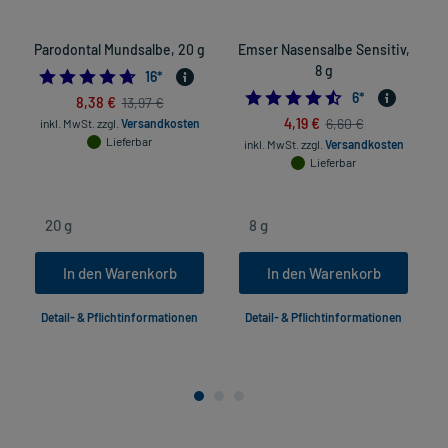
Parodontal Mundsalbe, 20 g
Emser Nasensalbe Sensitiv,
8 g
4.6875
16
*
4.5
6
*
8,38 €
13,97 €
4,19 €
6,60 €
inkl. MwSt.
zzgl.
Versandkosten
Lieferbar
inkl. MwSt.
zzgl.
Versandkosten
in
Lieferbar
In den Warenkorb
In den Warenkorb
Detail- & Pflichtinformationen
Detail- & Pflichtinformationen