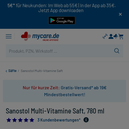
5€*
für Neukunden: Im Web ab 55€ | In der App ab 35€.
Jetzt App downloaden
Säfte
/
Sanostol Multi-Vitamine Saft
Nur für kurze Zeit:
Gratis-Versand* ab 19€
Mindestbestellwert!
Sanostol Multi-Vitamine Saft, 780 ml
5.0
3 Kundenbewertungen*