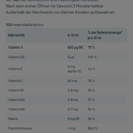
Nach dem ersten Öffnen ist Sanostol 3 Monate haltbar.
Außerhalb der Reichweite von kleinen Kindern aufbewahren.
Nährwertdeklaration:
% der Referenzmenge*
Nährstoffe
in 10 ml
pro 10 ml
Vitamin A
600 µg RE
75 %
Vitamin D3
5 µg
100 %
5 mg
Vitamin E
42 %
alpha-TE
Vitamin C
60 mg
75 %
Vitamin B1
0,6 mg
55 %
Vitamin B2
0,8 mg
57 %
Vitamin B6
0,7 mg
50 %
Niacin
9 mg NE
56 %
Pantothensäure
4 mg
66,6 %