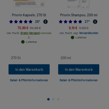
Priorin Kapseln, 270 St
Priorin Shampoo, 200 ml
4.961538461538462
4.9259259259259
26
*
27
*
75,99 €
9,19 €
94,99 €
11,69 €
inkl. MwSt.
Gratis-Versand
innerhalb
inkl. MwSt.
zzgl.
Versandkosten
D.
Lieferbar
in
Lieferbar
In den Warenkorb
In den Warenkorb
Detail- & Pflichtinformationen
Detail- & Pflichtinformationen