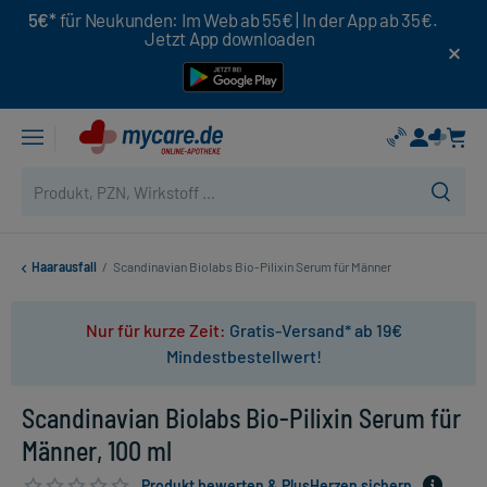
5€*
für Neukunden: Im Web ab 55€ | In der App ab 35€.
Jetzt App downloaden
Haarausfall
/
Scandinavian Biolabs Bio-Pilixin Serum für Männer
Nur für kurze Zeit:
Gratis-Versand* ab 19€
Mindestbestellwert!
Scandinavian Biolabs Bio-Pilixin Serum für
Männer, 100 ml
Produkt bewerten & PlusHerzen sichern