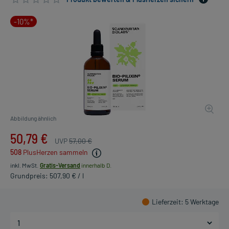
-10%*
Abbildung ähnlich
50,79 €
UVP
57,00 €
508
PlusHerzen sammeln
inkl. MwSt.
Gratis-Versand
innerhalb D.
Grundpreis: 507,90 € / l
Lieferzeit
: 5 Werktage