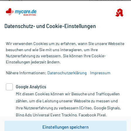
Datenschutz- und Cookie-Einstellungen
Wir verwenden Cookies um zu erfahren, wann Sie unsere Webseite
besuchen und wie Sie mit uns interagieren, um Ihre
Nutzererfahrung zu verbessern. Sie können Ihre Cookie-
Alle Preise gelten inkl. MwSt., ggf. zzgl. Versandkosten
Einstellungen jederzeit ändern.
Informationen auf dieser Website werden ausschließlich für
informative Zwecke zur Verfügung gestellt. Sie ersetzen keinesfalls
Nähere Informationen:
Datenschutzerklärung
Impressum
die Untersuchung und Behandlung durch einen Arzt. Bitte
beachten Sie, dass hierdurch weder Diagnosen gestellt noch
Google Analytics
Therapien eingeleitet werden können. | Diese Webseite benutzt
Mit diesen Cookies können wir Besuche und Trafficquellen
Google Analytics. Lesen Sie bitte dazu die wichtigen Hinweise in
unserer Datenschutzerklärung. Für den Widerruf einer Bestellung
zählen, um die Leistung unserer Webseite zu messen und
nutzen Sie das Formular:
Ihre Nutzererfahrung zu verbessern (Criteo, Google Signals,
Bing Ads Universal Event Tracking, Facebook Pixel,
Vertrag widerrufen
Youtube-Social Plugin).
Einstellungen speichern