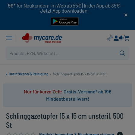
5€*
für Neukunden: Im Web ab 55€ | In der App ab 35€.
Jetzt App downloaden
Desinfektion & Reinigung
/
Schlinggazetupfer 15 x 15 cm unsteril
Nur für kurze Zeit:
Gratis-Versand* ab 19€
Mindestbestellwert!
Schlinggazetupfer 15 x 15 cm unsteril, 500
St
Produkt bewerten & PlusHerzen sichern