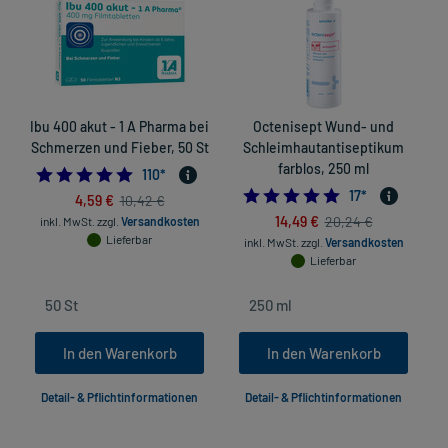
Ibu 400 akut - 1 A Pharma bei
Octenisept Wund- und
Schmerzen und Fieber, 50 St
Schleimhautantiseptikum
farblos, 250 ml
4.872727272727273
110
*
4.9411764705882
17
*
4,59 €
10,42 €
14,49 €
20,24 €
inkl. MwSt.
zzgl.
Versandkosten
Lieferbar
inkl. MwSt.
zzgl.
Versandkosten
Lieferbar
In den Warenkorb
In den Warenkorb
Detail- & Pflichtinformationen
Detail- & Pflichtinformationen