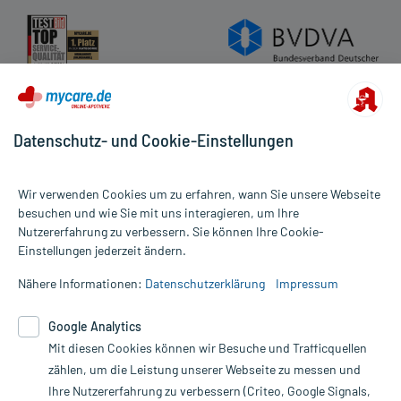
Datenschutz- und Cookie-Einstellungen
Wir verwenden Cookies um zu erfahren, wann Sie unsere Webseite
besuchen und wie Sie mit uns interagieren, um Ihre
Nutzererfahrung zu verbessern. Sie können Ihre Cookie-
Alle Preise gelten inkl. MwSt., ggf. zzgl. Versandkosten
Einstellungen jederzeit ändern.
Informationen auf dieser Website werden ausschließlich für
informative Zwecke zur Verfügung gestellt. Sie ersetzen keinesfalls
Nähere Informationen:
Datenschutzerklärung
Impressum
die Untersuchung und Behandlung durch einen Arzt. Bitte
beachten Sie, dass hierdurch weder Diagnosen gestellt noch
Google Analytics
Therapien eingeleitet werden können. | Diese Webseite benutzt
Mit diesen Cookies können wir Besuche und Trafficquellen
Google Analytics. Lesen Sie bitte dazu die wichtigen Hinweise in
unserer Datenschutzerklärung. Für den Widerruf einer Bestellung
zählen, um die Leistung unserer Webseite zu messen und
nutzen Sie das Formular:
Ihre Nutzererfahrung zu verbessern (Criteo, Google Signals,