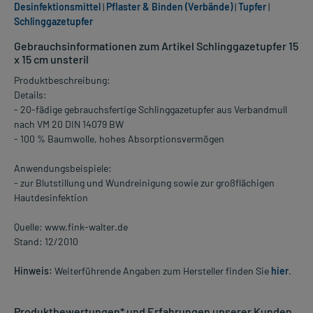
Desinfektionsmittel
|
Pflaster & Binden (Verbände)
|
Tupfer
|
Schlinggazetupfer
Gebrauchsinformationen zum Artikel Schlinggazetupfer 15
x 15 cm unsteril
Produktbeschreibung:
Details:
- 20-fädige gebrauchsfertige Schlinggazetupfer aus Verbandmull
nach VM 20 DIN 14079 BW
- 100 % Baumwolle, hohes Absorptionsvermögen
Anwendungsbeispiele:
- zur Blutstillung und Wundreinigung sowie zur großflächigen
Hautdesinfektion
Quelle: www.fink-walter.de
Stand: 12/2010
Hinweis:
Weiterführende Angaben zum Hersteller finden Sie
hier
.
Produktbewertungen* und Erfahrungen unserer Kunden