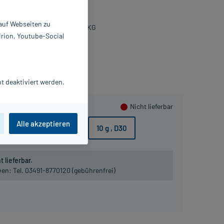
 g
7459693
 auf Webseiten zu
U-Arzneimittel GmbH & Co. KG
irion, Youtube-Social
lusHerzen sammeln
t deaktiviert werden.
Nicht lieferbar
Alle akzeptieren
10 g
, D6
10 g
, D12
10 g
, D30
 lieferbar.
iven:
Tel. 03491-8770120 (gebührenfrei)