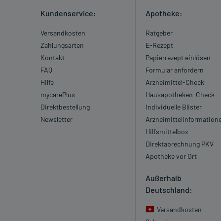
Kundenservice:
Apotheke:
Versandkosten
Ratgeber
Zahlungsarten
E-Rezept
Kontakt
Papierrezept einlösen
FAQ
Formular anfordern
Hilfe
Arzneimittel-Check
mycarePlus
Hausapotheken-Check
Direktbestellung
Individuelle Blister
Newsletter
Arzneimittelinformation
Hilfsmittelbox
Direktabrechnung PKV
Apotheke vor Ort
Außerhalb
Deutschland:
Versandkosten