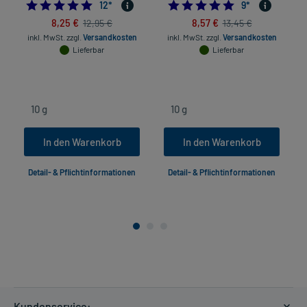
5.0
4.8888888888888
12
*
9
*
8,25 €
8,57 €
12,95 €
13,45 €
inkl. MwSt.
zzgl.
Versandkosten
inkl. MwSt.
zzgl.
Versandkosten
Lieferbar
Lieferbar
In den Warenkorb
In den Warenkorb
Detail- & Pflichtinformationen
Detail- & Pflichtinformationen
Kundenservice: