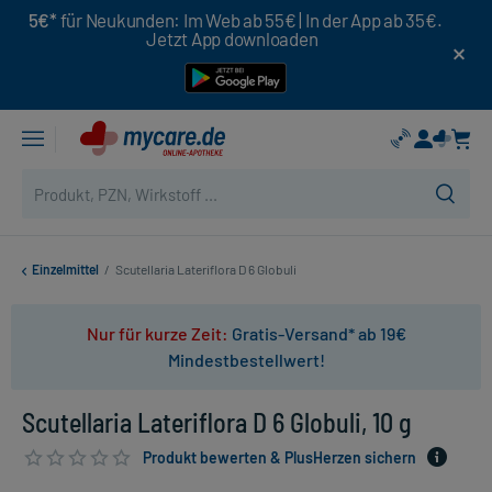
5€*
für Neukunden: Im Web ab 55€ | In der App ab 35€.
Jetzt App downloaden
Einzelmittel
/
Scutellaria Lateriflora D 6 Globuli
Nur für kurze Zeit:
Gratis-Versand* ab 19€
Mindestbestellwert!
Scutellaria Lateriflora D 6 Globuli, 10 g
Produkt bewerten & PlusHerzen sichern