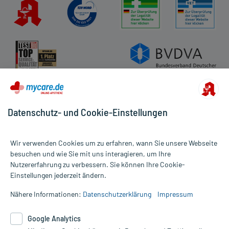
Impressum
Datenschutz
Cookie-Einstellungen
Rückgabe/Widerruf
Barrierefreiheitserklärung
Datenschutz- und Cookie-Einstellungen
Wir verwenden Cookies um zu erfahren, wann Sie unsere Webseite
besuchen und wie Sie mit uns interagieren, um Ihre
Nutzererfahrung zu verbessern. Sie können Ihre Cookie-
Alle Preise gelten inkl. MwSt., ggf. zzgl. Versandkosten
Einstellungen jederzeit ändern.
Informationen auf dieser Website werden ausschließlich für
informative Zwecke zur Verfügung gestellt. Sie ersetzen keinesfalls
Nähere Informationen:
Datenschutzerklärung
Impressum
die Untersuchung und Behandlung durch einen Arzt. Bitte
beachten Sie, dass hierdurch weder Diagnosen gestellt noch
Google Analytics
Therapien eingeleitet werden können. | Diese Webseite benutzt