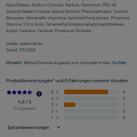
Glycol Oleate, Sodium Chloride, Parfum, Panthenol, PEG-18,
Glyceryl Oleate/Cocoate, Benzyl Alcohol, Phenoxyethanol, Sodium
Benzoate, Hamamelis virginiana, bark/leaf/twig extract, Piroctone
Olamine, Citric Acid, Tetramethyl Acetyloctahydronaphthalenes,
Acetyl, Cedrene, Caramel, Potassium Sorbate.
Quelle: sebamed.de
Stand: 07/2026
Hinweis:
Weiterführende Angaben zum Hersteller finden Sie
hier
.
Produktbewertungen* und Erfahrungen unserer Kunden
4.6
5
4
4
0
4,6 / 5
3
1
5 insgesamt
2
0
1
0