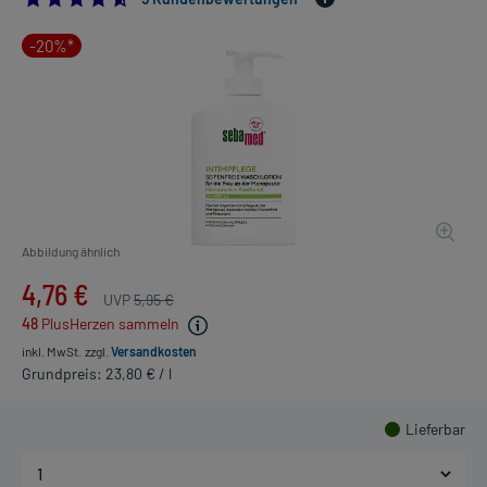
-20%*
Abbildung ähnlich
4,76 €
UVP
5,95 €
48
PlusHerzen sammeln
inkl. MwSt.
zzgl.
Versandkosten
Grundpreis: 23,80 € / l
Lieferbar