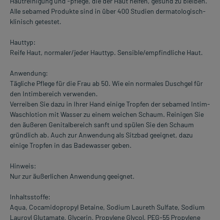
Hautreinigung und -pflege, die der Haut helfen, gesund zu bleiben.
Alle sebamed Produkte sind in über 400 Studien dermatologisch-
klinisch getestet.
Hauttyp:
Reife Haut, normaler/jeder Hauttyp. Sensible/empfindliche Haut.
Anwendung:
Tägliche Pflege für die Frau ab 50. Wie ein normales Duschgel für
den Intimbereich verwenden.
Verreiben Sie dazu in Ihrer Hand einige Tropfen der sebamed Intim-
Waschlotion mit Wasser zu einem weichen Schaum. Reinigen Sie
den äußeren Genitalbereich sanft und spülen Sie den Schaum
gründlich ab. Auch zur Anwendung als Sitzbad geeignet, dazu
einige Tropfen in das Badewasser geben.
Hinweis:
Nur zur äußerlichen Anwendung geeignet.
Inhaltsstoffe:
Aqua, Cocamidopropyl Betaine, Sodium Laureth Sulfate, Sodium
Lauroyl Glutamate, Glycerin, Propylene Glycol, PEG-55 Propylene