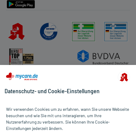
Datenschutz- und Cookie-Einstellungen
Wir verwenden Cookies um zu erfahren, wann Sie unsere Webseite
besuchen und wie Sie mit uns interagieren, um Ihre
Nutzererfahrung zu verbessern. Sie können Ihre Cookie-
Alle Preise gelten inkl. MwSt., ggf. zzgl. Versandkosten
Einstellungen jederzeit ändern.
Informationen auf dieser Website werden ausschließlich für
informative Zwecke zur Verfügung gestellt. Sie ersetzen keinesfalls