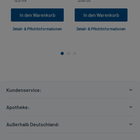
In den Warenkorb
In den Warenkorb
Detail- & Pflichtinformationen
Detail- & Pflichtinformationen
Kundenservice:
Versandkosten
Apotheke:
Zahlungsarten
Ratgeber
Kontakt
Außerhalb Deutschland:
E-Rezept
FAQ
Versandkosten Schweiz
Papierrezept einlösen
Hilfe