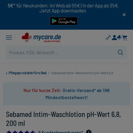
5€*
für Neukunden: Im Web ab 55€ | In der App ab 35€.
Jetzt App downloaden
Pflegeprodukte fürs Bad
/
Sebamed Intim-Waschlotion pH-Wert 6,8
Nur für kurze Zeit:
Gratis-Versand* ab 19€
Mindestbestellwert!
Sebamed Intim-Waschlotion pH-Wert 6,8,
200 ml
4.6
5 Kundenbewertungen*