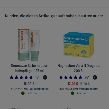
Kunden, die diesen Artikel gekauft haben, kauften auch:
Deumavan Salbe neutral
Magnesium Verla N Dragees,
B
Intimpflege, 125 ml
200 St
4.833333333333333
4.8846153846153
18
*
78
*
18,44 €
12,99 €
18,99 €
inkl. MwSt.
zzgl.
Versandkosten
inkl. MwSt.
zzgl.
Versandkosten
Lieferbar
Lieferbar