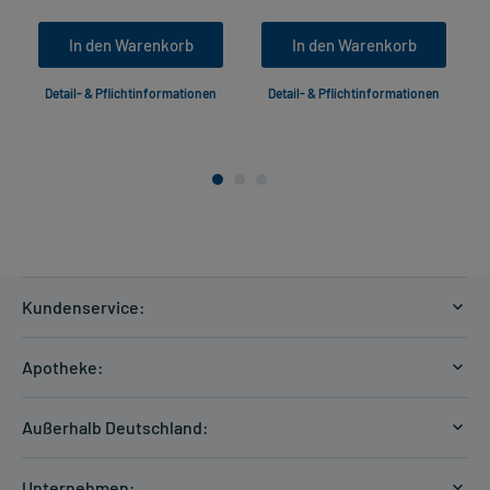
In den Warenkorb
In den Warenkorb
Detail- & Pflichtinformationen
Detail- & Pflichtinformationen
Kundenservice:
Versandkosten
Apotheke:
Zahlungsarten
Ratgeber
Kontakt
Außerhalb Deutschland:
E-Rezept
FAQ
Versandkosten Schweiz
Papierrezept einlösen
Hilfe
Unternehmen: