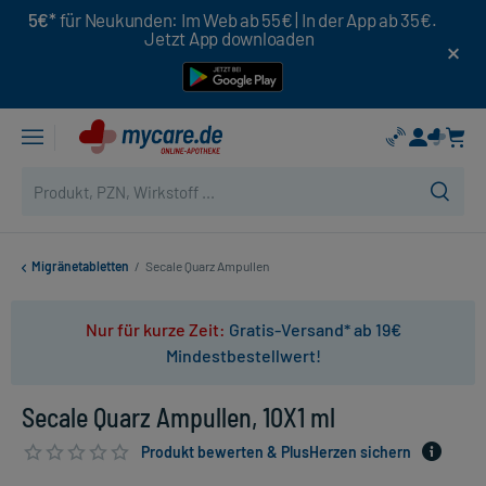
5€*
für Neukunden: Im Web ab 55€ | In der App ab 35€.
Jetzt App downloaden
Migränetabletten
/
Secale Quarz Ampullen
Nur für kurze Zeit:
Gratis-Versand* ab 19€
Mindestbestellwert!
Secale Quarz Ampullen, 10X1 ml
Produkt bewerten & PlusHerzen sichern