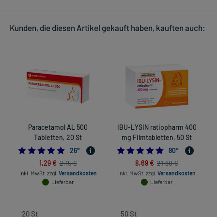
Kunden, die diesen Artikel gekauft haben, kauften auch:
Paracetamol AL 500
IBU-LYSIN ratiopharm 400
Tabletten, 20 St
mg Filmtabletten, 50 St
4.961538461538462
4.925
26
*
80
*
1,29 €
8,69 €
2,15 €
21,80 €
inkl. MwSt.
zzgl.
Versandkosten
inkl. MwSt.
zzgl.
Versandkosten
Lieferbar
Lieferbar