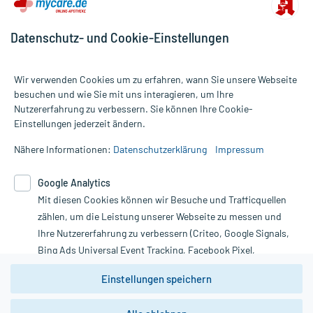
Datenschutz- und Cookie-Einstellungen
Wir verwenden Cookies um zu erfahren, wann Sie unsere Webseite
besuchen und wie Sie mit uns interagieren, um Ihre
Nutzererfahrung zu verbessern. Sie können Ihre Cookie-
Alle Preise gelten inkl. MwSt., ggf. zzgl. Versandkosten
Einstellungen jederzeit ändern.
Informationen auf dieser Website werden ausschließlich für
informative Zwecke zur Verfügung gestellt. Sie ersetzen keinesfalls
Nähere Informationen:
Datenschutzerklärung
Impressum
die Untersuchung und Behandlung durch einen Arzt. Bitte
beachten Sie, dass hierdurch weder Diagnosen gestellt noch
Google Analytics
Therapien eingeleitet werden können. | Diese Webseite benutzt
Mit diesen Cookies können wir Besuche und Trafficquellen
Google Analytics. Lesen Sie bitte dazu die wichtigen Hinweise in
unserer Datenschutzerklärung. Für den Widerruf einer Bestellung
zählen, um die Leistung unserer Webseite zu messen und
nutzen Sie das Formular:
Ihre Nutzererfahrung zu verbessern (Criteo, Google Signals,
Bing Ads Universal Event Tracking, Facebook Pixel,
Vertrag widerrufen
Youtube-Social Plugin).
Einstellungen speichern
Wir weisen darauf hin, dass die
Datenschutzbestimmungen von
Google Analytics
nicht