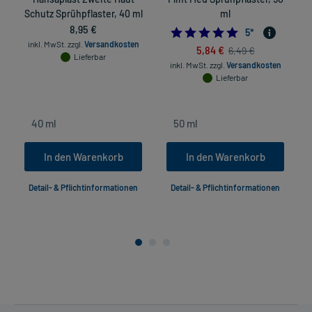
Schutz Sprühpflaster, 40 ml
ml
8,95 €
5.0
5
*
inkl. MwSt.
zzgl.
Versandkosten
5,84 €
6,49 €
Lieferbar
inkl. MwSt.
zzgl.
Versandkosten
Lieferbar
In den Warenkorb
In den Warenkorb
Detail- & Pflichtinformationen
Detail- & Pflichtinformationen