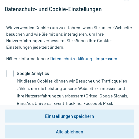
Datenschutz- und Cookie-Einstellungen
Wir verwenden Cookies um zu erfahren, wann Sie unsere Webseite
besuchen und wie Sie mit uns interagieren, um Ihre
Nutzererfahrung zu verbessern. Sie können Ihre Cookie-
Alle Preise gelten inkl. MwSt., ggf. zzgl. Versandkosten
Einstellungen jederzeit ändern.
Informationen auf dieser Website werden ausschließlich für
informative Zwecke zur Verfügung gestellt. Sie ersetzen keinesfalls
Nähere Informationen:
Datenschutzerklärung
Impressum
die Untersuchung und Behandlung durch einen Arzt. Bitte
beachten Sie, dass hierdurch weder Diagnosen gestellt noch
Google Analytics
Therapien eingeleitet werden können. | Diese Webseite benutzt
Mit diesen Cookies können wir Besuche und Trafficquellen
Google Analytics. Lesen Sie bitte dazu die wichtigen Hinweise in
unserer Datenschutzerklärung. Für den Widerruf einer Bestellung
zählen, um die Leistung unserer Webseite zu messen und
nutzen Sie das Formular:
Ihre Nutzererfahrung zu verbessern (Criteo, Google Signals,
Bing Ads Universal Event Tracking, Facebook Pixel,
Vertrag widerrufen
Youtube-Social Plugin).
Einstellungen speichern
Wir weisen darauf hin, dass die
Datenschutzbestimmungen von
Google Analytics
nicht
Alle ablehnen
*Hinweise zu unseren Aktionen und Bewertungen
zwingend den Europäischen Anforderungen gem. EU-
DSGVO genügen und ein Datentransfer in Drittstaaten bzw.