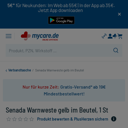
5€*
für Neukunden: Im Web ab 55€ | In der App ab 35€.
Jetzt App downloaden
Verbandtasche
/
Senada Warnweste gelb im Beutel
Nur für kurze Zeit:
Gratis-Versand* ab 19€
Mindestbestellwert!
Senada Warnweste gelb im Beutel, 1 St
Produkt bewerten & PlusHerzen sichern