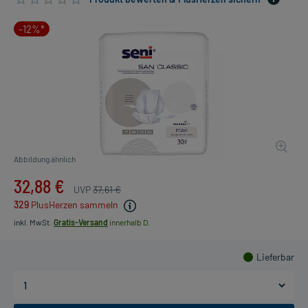
-12%*
Abbildung ähnlich
32,88 €
UVP
37,61 €
329
PlusHerzen sammeln
inkl. MwSt.
Gratis-Versand
innerhalb D.
Lieferbar