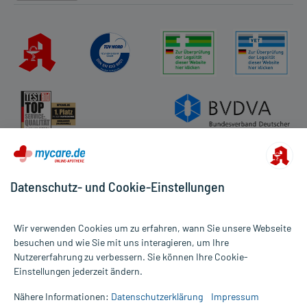
Datenschutz- und Cookie-Einstellungen
Wir verwenden Cookies um zu erfahren, wann Sie unsere Webseite
besuchen und wie Sie mit uns interagieren, um Ihre
Nutzererfahrung zu verbessern. Sie können Ihre Cookie-
Alle Preise gelten inkl. MwSt., ggf. zzgl. Versandkosten
Einstellungen jederzeit ändern.
Informationen auf dieser Website werden ausschließlich für
informative Zwecke zur Verfügung gestellt. Sie ersetzen keinesfalls
Nähere Informationen:
Datenschutzerklärung
Impressum
die Untersuchung und Behandlung durch einen Arzt. Bitte