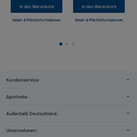
In den Warenkorb
In den Warenkorb
Detail- & Pflichtinformationen
Detail- & Pflichtinformationen
Kundenservice:
Versandkosten
Apotheke:
Zahlungsarten
Ratgeber
Kontakt
Außerhalb Deutschland:
E-Rezept
FAQ
Versandkosten Schweiz
Papierrezept einlösen
Hilfe
Unternehmen:
Formular anfordern