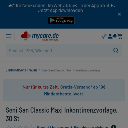
5€*
für Neukunden: Im Web ab 55€ | In der App ab 35€.
Jetzt App downloaden
Inkontinenz Frauen
/
Seni San Classic Maxi Inkontinenzvorlage
Nur für kurze Zeit:
Gratis-Versand* ab 19€
Mindestbestellwert!
Seni San Classic Maxi Inkontinenzvorlage,
30 St
Produkt bewerten & PlusHerzen sichern