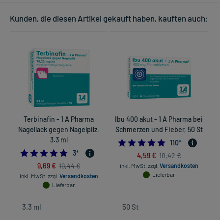
Kunden, die diesen Artikel gekauft haben, kauften auch:
Terbinafin - 1 A Pharma
Ibu 400 akut - 1 A Pharma bei
Nagellack gegen Nagelpilz,
Schmerzen und Fieber, 50 St
3.3 ml
in
4.8727272727272
110
*
5.0
3
*
4,59 €
10,42 €
9,69 €
19,44 €
inkl. MwSt.
zzgl.
Versandkosten
Lieferbar
inkl. MwSt.
zzgl.
Versandkosten
Lieferbar