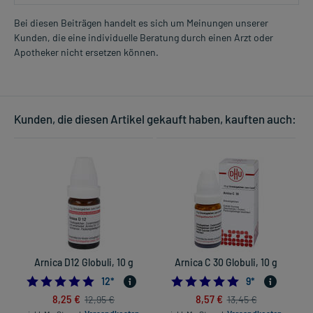
Bei diesen Beiträgen handelt es sich um Meinungen unserer
Kunden, die eine individuelle Beratung durch einen Arzt oder
Apotheker nicht ersetzen können.
Kunden, die diesen Artikel gekauft haben, kauften auch:
Arnica D12 Globuli, 10 g
Arnica C 30 Globuli, 10 g
5.0
4.8888888888888
12
*
9
*
8,25 €
8,57 €
12,95 €
13,45 €