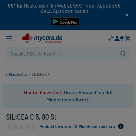
5€*
für Neukunden: Im Web ab 55€ | In der App ab 35€.
Jetzt App downloaden
Einzelmittel
/
SILICEA C 5
Nur für kurze Zeit:
Gratis-Versand* ab 19€
Mindestbestellwert!
SILICEA C 5, 80 St
Produkt bewerten & PlusHerzen sichern