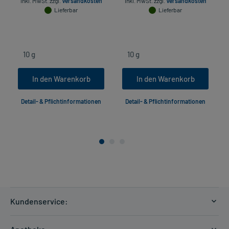
inkl. MwSt.
zzgl.
Versandkosten
inkl. MwSt.
zzgl.
Versandkosten
Lieferbar
Lieferbar
In den Warenkorb
In den Warenkorb
Detail- & Pflichtinformationen
Detail- & Pflichtinformationen
Kundenservice:
Versandkosten