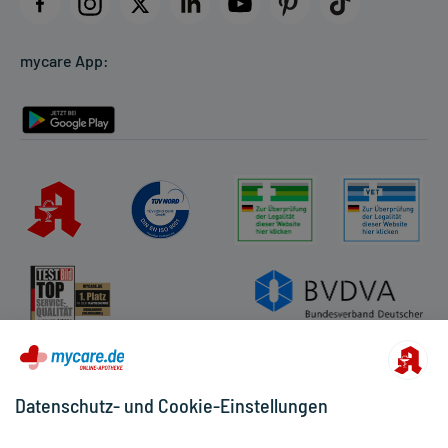
Datenschutz
Cookie-Einstellungen
mycare App:
Rückgabe/Widerruf
Barrierefreiheitserklärung
Datenschutz- und Cookie-Einstellungen