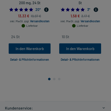
200 mg, 24 St
St
5.0
5.0
20
*
3
*
13,33 €
1,58 €
19,97 €
3,17 €
inkl. MwSt.
zzgl.
Versandkosten
inkl. MwSt.
zzgl.
Versandkosten
Lieferbar
Lieferbar
In den Warenkorb
In den Warenkorb
Detail- & Pflichtinformationen
Detail- & Pflichtinformationen
Kundenservice: