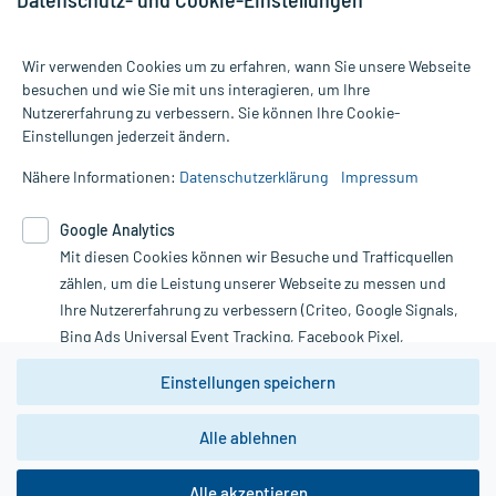
Wir verwenden Cookies um zu erfahren, wann Sie unsere Webseite
besuchen und wie Sie mit uns interagieren, um Ihre
Nutzererfahrung zu verbessern. Sie können Ihre Cookie-
Alle Preise gelten inkl. MwSt., ggf. zzgl. Versandkosten
Einstellungen jederzeit ändern.
Informationen auf dieser Website werden ausschließlich für
informative Zwecke zur Verfügung gestellt. Sie ersetzen keinesfalls
Nähere Informationen:
Datenschutzerklärung
Impressum
die Untersuchung und Behandlung durch einen Arzt. Bitte
beachten Sie, dass hierdurch weder Diagnosen gestellt noch
Google Analytics
Therapien eingeleitet werden können. | Diese Webseite benutzt
Mit diesen Cookies können wir Besuche und Trafficquellen
Google Analytics. Lesen Sie bitte dazu die wichtigen Hinweise in
unserer Datenschutzerklärung. Für den Widerruf einer Bestellung
zählen, um die Leistung unserer Webseite zu messen und
nutzen Sie das Formular:
Ihre Nutzererfahrung zu verbessern (Criteo, Google Signals,
Bing Ads Universal Event Tracking, Facebook Pixel,
Vertrag widerrufen
Youtube-Social Plugin).
Einstellungen speichern
Wir weisen darauf hin, dass die
Datenschutzbestimmungen von
Google Analytics
nicht
Alle ablehnen
*Hinweise zu unseren Aktionen und Bewertungen
zwingend den Europäischen Anforderungen gem. EU-
DSGVO genügen und ein Datentransfer in Drittstaaten bzw.
die USA nicht ausgeschlossen werden kann. Wie die
Alle akzeptieren