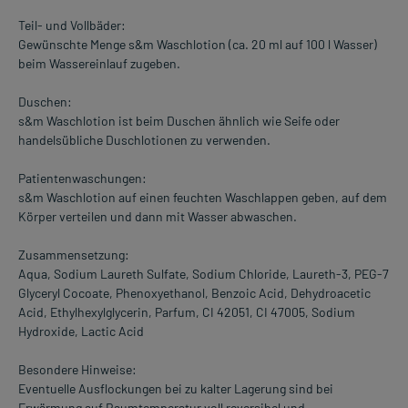
Teil- und Vollbäder:
Gewünschte Menge s&m Waschlotion (ca. 20 ml auf 100 l Wasser)
beim Wassereinlauf zugeben.
Duschen:
s&m Waschlotion ist beim Duschen ähnlich wie Seife oder
handelsübliche Duschlotionen zu verwenden.
Patientenwaschungen:
s&m Waschlotion auf einen feuchten Waschlappen geben, auf dem
Körper verteilen und dann mit Wasser abwaschen.
Zusammensetzung:
Aqua, Sodium Laureth Sulfate, Sodium Chloride, Laureth-3, PEG-7
Glyceryl Cocoate, Phenoxyethanol, Benzoic Acid, Dehydroacetic
Acid, Ethylhexylglycerin, Parfum, CI 42051, CI 47005, Sodium
Hydroxide, Lactic Acid
Besondere Hinweise:
Eventuelle Ausflockungen bei zu kalter Lagerung sind bei
Erwärmung auf Raumtemperatur voll reversibel und