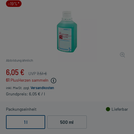
-19%*
Abbildung ähnlich
6,05 €
UVP
7,51 €
61
PlusHerzen sammeln
inkl. MwSt.
zzgl.
Versandkosten
Grundpreis: 6,05 € / l
Packungseinheit
Lieferbar
1 l
500 ml