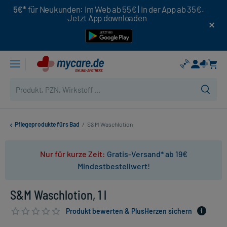
5€*
für Neukunden: Im Web ab 55€ | In der App ab 35€.
Jetzt App downloaden
Pflegeprodukte fürs Bad
/
S&M Waschlotion
Nur für kurze Zeit:
Gratis-Versand* ab 19€
Mindestbestellwert!
S&M Waschlotion, 1 l
Produkt bewerten & PlusHerzen sichern