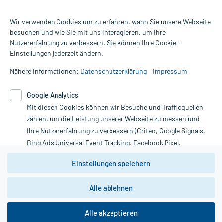
Wir verwenden Cookies um zu erfahren, wann Sie unsere Webseite
besuchen und wie Sie mit uns interagieren, um Ihre
Nutzererfahrung zu verbessern. Sie können Ihre Cookie-
Alle Preise gelten inkl. MwSt., ggf. zzgl. Versandkosten
Einstellungen jederzeit ändern.
Informationen auf dieser Website werden ausschließlich für
informative Zwecke zur Verfügung gestellt. Sie ersetzen keinesfalls
Nähere Informationen:
Datenschutzerklärung
Impressum
die Untersuchung und Behandlung durch einen Arzt. Bitte
beachten Sie, dass hierdurch weder Diagnosen gestellt noch
Google Analytics
Therapien eingeleitet werden können. | Diese Webseite benutzt
Mit diesen Cookies können wir Besuche und Trafficquellen
Google Analytics. Lesen Sie bitte dazu die wichtigen Hinweise in
unserer Datenschutzerklärung. Für den Widerruf einer Bestellung
zählen, um die Leistung unserer Webseite zu messen und
nutzen Sie das Formular:
Ihre Nutzererfahrung zu verbessern (Criteo, Google Signals,
Bing Ads Universal Event Tracking, Facebook Pixel,
Vertrag widerrufen
Youtube-Social Plugin).
Einstellungen speichern
Wir weisen darauf hin, dass die
Datenschutzbestimmungen von
Google Analytics
nicht
Alle ablehnen
*Hinweise zu unseren Aktionen und Bewertungen
zwingend den Europäischen Anforderungen gem. EU-
DSGVO genügen und ein Datentransfer in Drittstaaten bzw.
die USA nicht ausgeschlossen werden kann. Wie die
Alle akzeptieren
Daten dort verarbeitet werden, kann nicht geprüft und