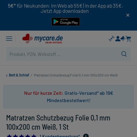
5€*
für Neukunden: Im Web ab 55€ | In der App ab 35€.
Jetzt App downloaden
Bett & Schlaf
/
Matratzen Schutzbezug Folie 0,1 mm 100x200 cm Weiß
Nur für kurze Zeit:
Gratis-Versand* ab 19€
Mindestbestellwert!
Matratzen Schutzbezug Folie 0,1 mm
100x200 cm Weiß, 1 St
5.0
1 Kundenbewertung*