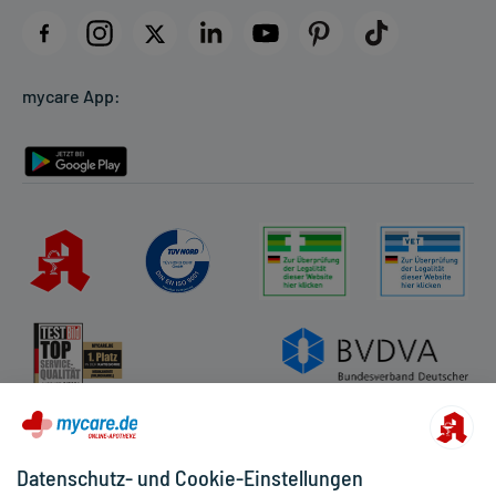
Datenschutz
Cookie-Einstellungen
mycare App:
Rückgabe/Widerruf
Barrierefreiheitserklärung
Datenschutz- und Cookie-Einstellungen