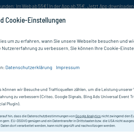
unden: Im Web ab 55€ | In der App ab 35€. Jetzt App downloade
d Cookie-Einstellungen
es um zu erfahren, wann Sie unsere Webseite besuchen und wie
e Nutzererfahrung zu verbessern. Sie können Ihre Cookie-Einste
nlösen
Rezeptur
Aktion %
en:
Datenschutzerklärung
Impressum
 Darm Homöopathie
/
Spascupreel, Verdünnung zur Injektion
s können wir Besuche und Trafficquellen zählen, um die Leistung unsere
Nur für kurze Zeit:
Gratis-Versand* ab 19€ Mindestbestellwert!
fahrung zu verbessern (Criteo, Google Signals, Bing Ads Universal Event 
ial Plugin).
njektion, 10 St
arauf hin, dass die Datenschutzbestimmungen von
Google Analytics
nicht zwingend den E
Homöopathisches Arzneimittel.
n gem. EU-DSGVO genügen und ein Datentransfer in Drittstaaten bzw. die USA nicht ausg
 Daten dort verarbeitet werden, kann nicht geprüft und nachvollzogen werden.
Darreichung:
A