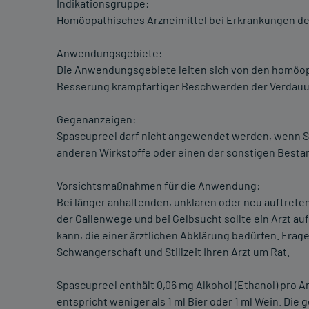
Indikationsgruppe:
Homöopathisches Arzneimittel bei Erkrankungen d
Anwendungsgebiete:
Die Anwendungsgebiete leiten sich von den homöopa
Besserung krampfartiger Beschwerden der Verdau
Gegenanzeigen:
Spascupreel darf nicht angewendet werden, wenn Sie
anderen Wirkstoffe oder einen der sonstigen Bestan
Vorsichtsmaßnahmen für die Anwendung:
Bei länger anhaltenden, unklaren oder neu auftrete
der Gallenwege und bei Gelbsucht sollte ein Arzt a
kann, die einer ärztlichen Abklärung bedürfen. Frag
Schwangerschaft und Stillzeit Ihren Arzt um Rat.
Spascupreel enthält 0,06 mg Alkohol (Ethanol) pro A
entspricht weniger als 1 ml Bier oder 1 ml Wein. Die