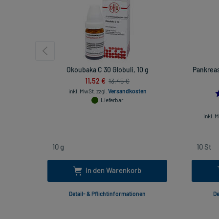
Okoubaka C 30 Globuli, 10 g
Pankreas
11,52 €
13,45 €
inkl. MwSt.
zzgl.
Versandkosten
Lieferbar
inkl. 
In den Warenkorb
Detail- & Pflichtinformationen
De