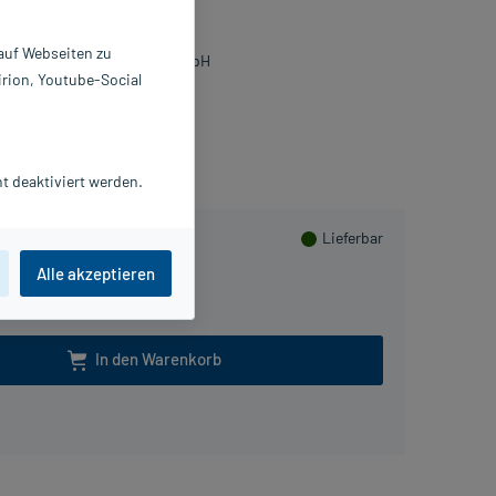
 St
951221
 auf Webseiten zu
ologische Heilmittel Heel GmbH
irion, Youtube-Social
Beipackzettel als PDF
PlusHerzen sammeln
t deaktiviert werden.
Lieferbar
Alle akzeptieren
In den Warenkorb