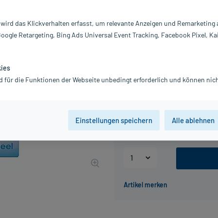
Inhalt:
10
PZN:
00
 wird das Klickverhalten erfasst, um relevante Anzeigen und Remarketing
Hersteller:
Bi
Google Retargeting, Bing Ads Universal Event Tracking, Facebook Pixel, Ka
Information:
25,80 €
UVP
30,63 €
258
kies
d für die Funktionen der Webseite unbedingt erforderlich und können nich
inkl. MwSt.
Gratis-Versand
innerhalb D.
Packungseinheit
Einstellungen speichern
Alle ablehnen
10 St
100 St