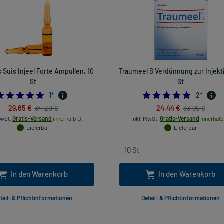
 Suis Injeel Forte Ampullen, 10
Traumeel S Verdünnung zur Injekti
St
St
5.0
5.0
1
*
2
*
29,65 €
24,44 €
34,20 €
33,95 €
MwSt.
Gratis-Versand
innerhalb D.
inkl. MwSt.
Gratis-Versand
innerhalb
Lieferbar
Lieferbar
In den Warenkorb
In den Warenkorb
tail- & Pflichtinformationen
Detail- & Pflichtinformationen