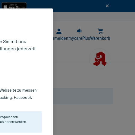
n
E-Rezept App
Anmelden
mycarePlus
Warenkorb
 Sie mit uns
llungen jederzeit
r Webseite zu messen
Tracking, Facebook
uropäischen
eschlossen werden
mpullen