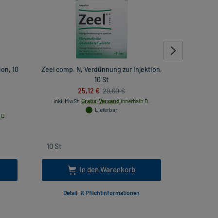
on, 10
Zeel comp. N, Verdünnung zur Injektion,
Colocynt
10 St
25,12 €
29,60 €
inkl. MwSt.
Gratis-Versand
innerhalb D.
inkl. Mw
Lieferbar
 D.
In den Warenkorb
Detail- & Pflichtinformationen
Deta