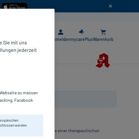
n
E-Rezept App
Anmelden
mycarePlus
Warenkorb
 Sie mit uns
llungen jederzeit
r Webseite zu messen
Tracking, Facebook
uropäischen
eschlossen werden
neimittel, daher ohne Angabe einer therapeutischen