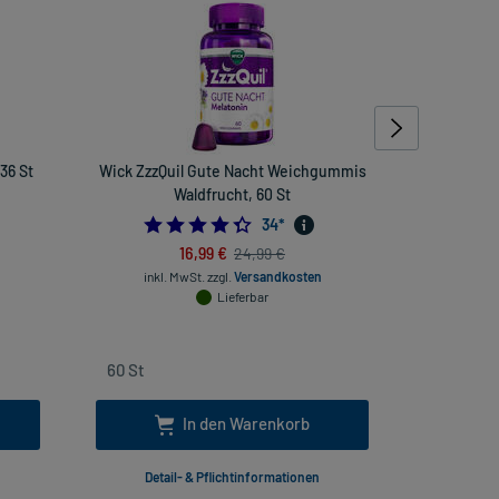
36 St
Wick ZzzQuil Gute Nacht Weichgummis
Ceres C
Waldfrucht, 60 St
4.411764705882353
34
*
16,99 €
24,99 €
inkl. Mw
inkl. MwSt.
zzgl.
Versandkosten
Lieferbar
In den Warenkorb
Detail- & Pflichtinformationen
Deta