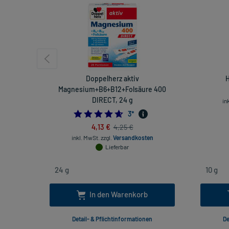
Doppelherz aktiv
H
Magnesium+B6+B12+Folsäure 400
DIRECT, 24 g
in
4.666666666666667
3
*
4,13 €
4,25 €
inkl. MwSt.
zzgl.
Versandkosten
Lieferbar
In den Warenkorb
Detail- & Pflichtinformationen
De