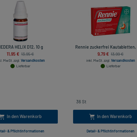
EDERA HELIX D12, 10 g
Rennie zuckerfrei Kautabletten, 
11,95 €
9,79 €
13,95 €
13,99 €
kl. MwSt.
zzgl.
Versandkosten
inkl. MwSt.
zzgl.
Versandkosten
Lieferbar
Lieferbar
In den Warenkorb
In den Warenkorb
tail- & Pflichtinformationen
Detail- & Pflichtinformationen