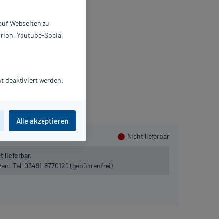
nreibung
 auf Webseiten zu
 ml
irion, Youtube-Social
1892236
penglersan GmbH
Packungsbeilage als PDF
t deaktiviert werden.
ammeln
Alle akzeptieren
Nicht lieferbar
 lieferbar.
iven:
Tel. 03491-8770120 (gebührenfrei)