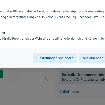
Darreichung:
Ei
 wird das Klickverhalten erfasst, um relevante Anzeigen und Remarketing
Inhalt:
20
Google Retargeting, Bing Ads Universal Event Tracking, Facebook Pixel, Ka
PZN:
0
Hersteller:
S
Information:
kies
14,29 €
d für die Funktionen der Webseite unbedingt erforderlich und können nich
143
PlusHerzen s
inkl. MwSt.
zzgl.
Versandkosten
Grundpreis: 714,50 € / l
Einstellungen speichern
Alle ablehnen
Der Artikel ist momentan nicht
Beratung für Produktalternat