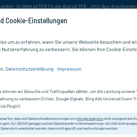
unden: Im Web ab 55€ | In der App ab 35€. Jetzt App downloade
d Cookie-Einstellungen
es um zu erfahren, wann Sie unsere Webseite besuchen und wie
e Nutzererfahrung zu verbessern. Sie können Ihre Cookie-Einste
nlösen
Rezeptur
Aktion %
en:
Datenschutzerklärung
Impressum
Kolloid M
s können wir Besuche und Trafficquellen zählen, um die Leistung unsere
Nur für kurze Zeit:
Gratis-Versand* ab 19€ Mindestbestellwert!
fahrung zu verbessern (Criteo, Google Signals, Bing Ads Universal Event 
ial Plugin).
Spenglersan
arauf hin, dass die Datenschutzbestimmungen von
Google Analytics
nicht zwingend den E
n gem. EU-DSGVO genügen und ein Datentransfer in Drittstaaten bzw. die USA nicht ausg
 Daten dort verarbeitet werden, kann nicht geprüft und nachvollzogen werden.
Registriertes homöopathisches Arz
Indikation.