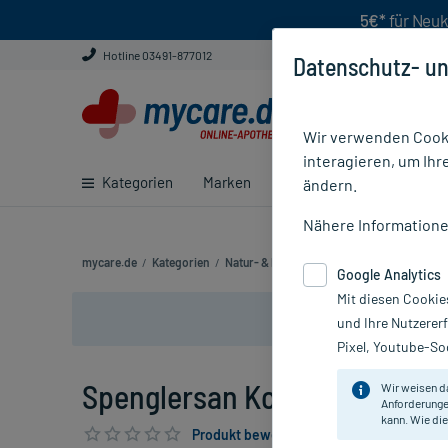
5€*
für Neuk
Hotline 03491-877012
Datenschutz- un
Wir verwenden Cooki
interagieren, um Ihr
Kategorien
Marken
Ratgeber
E-Rezept ei
ändern.
Nähere Information
mycare.de
/
Kategorien
/
Natur- & Pflanzenheilkunde
/
Spenglersan 
Google Analytics
Mit diesen Cookie
und Ihre Nutzerer
Pixel, Youtube-Soc
Spenglersan Kolloid M, 20 ml
Wir weisen d
Anforderunge
kann. Wie die
Produkt bewerten & PlusHerzen sichern