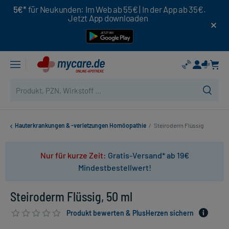
5€*
für Neukunden: Im Web ab 55€ | In der App ab 35€.
Jetzt App downloaden
Hauterkrankungen & -verletzungen Homöopathie
/
Steiroderm Flüssig
Nur für kurze Zeit:
Gratis-Versand* ab 19€
Mindestbestellwert!
Steiroderm Flüssig, 50 ml
Produkt bewerten & PlusHerzen sichern