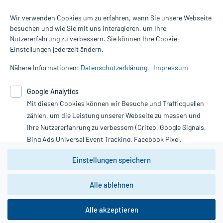
Wir verwenden Cookies um zu erfahren, wann Sie unsere Webseite
besuchen und wie Sie mit uns interagieren, um Ihre
Nutzererfahrung zu verbessern. Sie können Ihre Cookie-
Alle Preise gelten inkl. MwSt., ggf. zzgl. Versandkosten
Einstellungen jederzeit ändern.
Informationen auf dieser Website werden ausschließlich für
informative Zwecke zur Verfügung gestellt. Sie ersetzen keinesfalls
Nähere Informationen:
Datenschutzerklärung
Impressum
die Untersuchung und Behandlung durch einen Arzt. Bitte
beachten Sie, dass hierdurch weder Diagnosen gestellt noch
Google Analytics
Therapien eingeleitet werden können. | Diese Webseite benutzt
Mit diesen Cookies können wir Besuche und Trafficquellen
Google Analytics. Lesen Sie bitte dazu die wichtigen Hinweise in
unserer Datenschutzerklärung. Für den Widerruf einer Bestellung
zählen, um die Leistung unserer Webseite zu messen und
nutzen Sie das Formular:
Ihre Nutzererfahrung zu verbessern (Criteo, Google Signals,
Bing Ads Universal Event Tracking, Facebook Pixel,
Vertrag widerrufen
Youtube-Social Plugin).
Einstellungen speichern
Wir weisen darauf hin, dass die
Datenschutzbestimmungen von
Google Analytics
nicht
Alle ablehnen
*Hinweise zu unseren Aktionen und Bewertungen
zwingend den Europäischen Anforderungen gem. EU-
DSGVO genügen und ein Datentransfer in Drittstaaten bzw.
die USA nicht ausgeschlossen werden kann. Wie die
Alle akzeptieren
Daten dort verarbeitet werden, kann nicht geprüft und
nachvollzogen werden.
copyright @ 2026 Roland Helle e.K. - Versandapotheke - Alle Rechte vorbehalten