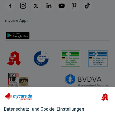
Datenschutz
Cookie-Einstellungen
mycare App:
Rückgabe/Widerruf
Barrierefreiheitserklärung
Datenschutz- und Cookie-Einstellungen