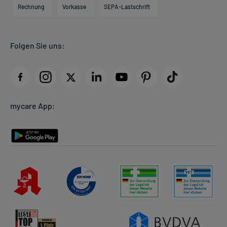
Engagement
Direktabrechnung PKV
Rechnung
Vorkasse
SEPA-Lastschrift
Partner
Apotheke vor Ort
Kundenbewertungen
Folgen Sie uns:
AGB
Impressum
Datenschutz
Cookie-Einstellungen
mycare App:
Rückgabe/Widerruf
Barrierefreiheitserklärung