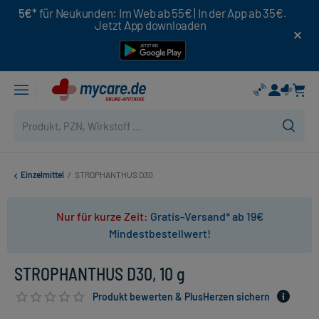
5€*
für Neukunden: Im Web ab 55€ | In der App ab 35€.
Jetzt App downloaden
Einzelmittel
/
STROPHANTHUS D30
Nur für kurze Zeit:
Gratis-Versand* ab 19€
Mindestbestellwert!
STROPHANTHUS D30, 10 g
Produkt bewerten & PlusHerzen sichern