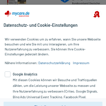
Datenschutz- und Cookie-Einstellungen
Wir verwenden Cookies um zu erfahren, wann Sie unsere Webseite
besuchen und wie Sie mit uns interagieren, um Ihre
Nutzererfahrung zu verbessern. Sie können Ihre Cookie-
Alle Preise gelten inkl. MwSt., ggf. zzgl. Versandkosten
Einstellungen jederzeit ändern.
Informationen auf dieser Website werden ausschließlich für
informative Zwecke zur Verfügung gestellt. Sie ersetzen keinesfalls
Nähere Informationen:
Datenschutzerklärung
Impressum
die Untersuchung und Behandlung durch einen Arzt. Bitte
beachten Sie, dass hierdurch weder Diagnosen gestellt noch
Google Analytics
Therapien eingeleitet werden können. | Diese Webseite benutzt
Mit diesen Cookies können wir Besuche und Trafficquellen
Google Analytics. Lesen Sie bitte dazu die wichtigen Hinweise in
unserer Datenschutzerklärung. Für den Widerruf einer Bestellung
zählen, um die Leistung unserer Webseite zu messen und
nutzen Sie das Formular:
Ihre Nutzererfahrung zu verbessern (Criteo, Google Signals,
Bing Ads Universal Event Tracking, Facebook Pixel,
Vertrag widerrufen
Youtube-Social Plugin).