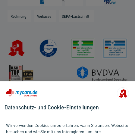
Karriere
Hilfsmittelbox
Engagement
Direktabrechnung PKV
Rechnung
Vorkasse
SEPA-Lastschrift
Partner
Apotheke vor Ort
Kundenbewertungen
AGB
Impressum
Datenschutz
Cookie-Einstellungen
Rückgabe/Widerruf
Barrierefreiheitserklärung
Datenschutz- und Cookie-Einstellungen
Wir verwenden Cookies um zu erfahren, wann Sie unsere Webseite
besuchen und wie Sie mit uns interagieren, um Ihre