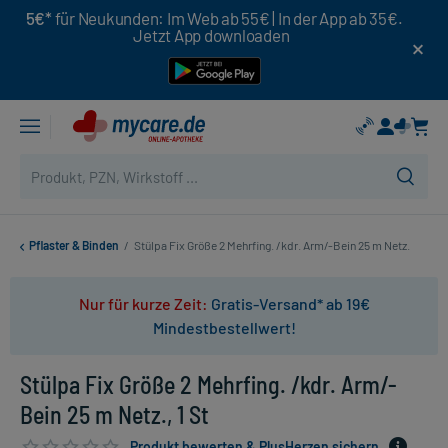
5€*
für Neukunden: Im Web ab 55€ | In der App ab 35€.
Jetzt App downloaden
Pflaster & Binden
/
Stülpa Fix Größe 2 Mehrfing. /kdr. Arm/-Bein 25 m Netz.
Nur für kurze Zeit:
Gratis-Versand* ab 19€
Mindestbestellwert!
Stülpa Fix Größe 2 Mehrfing. /kdr. Arm/-
Bein 25 m Netz., 1 St
Produkt bewerten & PlusHerzen sichern