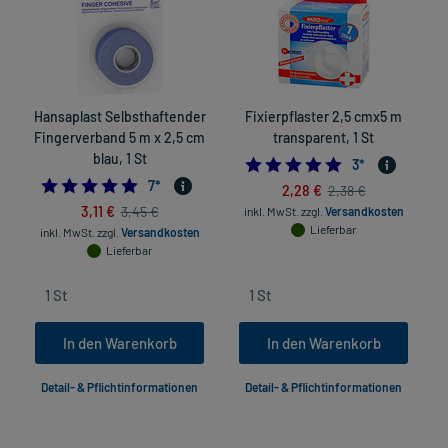
Hansaplast Selbsthaftender
Fixierpflaster 2,5 cmx5 m
Fingerverband 5 m x 2,5 cm
transparent, 1 St
blau, 1 St
5.0
3
*
4.714285714285714
7
*
2,28 €
2,38 €
3,11 €
3,45 €
inkl. MwSt.
zzgl.
Versandkosten
Lieferbar
inkl. MwSt.
zzgl.
Versandkosten
Lieferbar
In den Warenkorb
In den Warenkorb
Detail- & Pflichtinformationen
Detail- & Pflichtinformationen