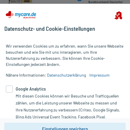
Apotheker.
Für die Information an dieser Stelle werden vor allem
Nebenwirkungen berücksichtigt, die bei mindestens einem von
1.000 behandelten Patienten auftreten.
Datenschutz- und Cookie-Einstellungen
Zusammensetzung:
Wir verwenden Cookies um zu erfahren, wann Sie unsere Webseite
besuchen und wie Sie mit uns interagieren, um Ihre
Wirkstoff
Süßholzwurzel
1 g
Nutzererfahrung zu verbessern. Sie können Ihre Cookie-
Alle Preise gelten inkl. MwSt., ggf. zzgl. Versandkosten
Einstellungen jederzeit ändern.
Wirkungsweise:
Informationen auf dieser Website werden ausschließlich für
Wie wirkt der Inhaltsstoff des Arzneimittels?
informative Zwecke zur Verfügung gestellt. Sie ersetzen keinesfalls
Nähere Informationen:
Datenschutzerklärung
Impressum
die Untersuchung und Behandlung durch einen Arzt. Bitte
Die Inhaltsstoffe entstammen der Pflanze Süßholz (Lakritze) und
beachten Sie, dass hierdurch weder Diagnosen gestellt noch
Google Analytics
wirken als natürliches Gemisch. Zu der Pflanze selbst:
Therapien eingeleitet werden können. | Diese Webseite benutzt
- Aussehen: mehrjährige Staude mit großen Fiederblättern und
Mit diesen Cookies können wir Besuche und Trafficquellen
Google Analytics. Lesen Sie bitte dazu die wichtigen Hinweise in
kleinen hellblauen bis violetten Blüten, die in Ähren wachsen;
unserer Datenschutzerklärung. Für den Widerruf einer Bestellung
zählen, um die Leistung unserer Webseite zu messen und
kräftig ausgeprägtes Wurzelsystem
nutzen Sie das Formular:
Ihre Nutzererfahrung zu verbessern (Criteo, Google Signals,
- Vorkommen: Mittelmeerraum
Bing Ads Universal Event Tracking, Facebook Pixel,
- Hauptsächliche Inhaltsstoffe: Saponine (Glycyrrhizinsäure),
Vertrag widerrufen
Youtube-Social Plugin).
Flavonoide (Liquiritin)
Einstellungen speichern