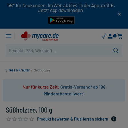
5€*
für Neukunden: Im Web ab 55€ | In der App ab 35€.
Jetzt App downloaden
Tees & Kräuter
/
Süßholztee
Nur für kurze Zeit:
Gratis-Versand* ab 19€
Mindestbestellwert!
Süßholztee, 100 g
Produkt bewerten & PlusHerzen sichern