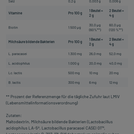
Salz
0,2 g
0,003 g
0,006 g
1 Beutel =
2 Beutel =
Vitamine
Pro 100 g
2 g
4 g
30,0 µg
60,0 µg
Biotin
1.500 µg
(60%**)
(120 %**)
1 Beutel =
2 Beutel =
Milchsäure bildende Bakterien
Pro 100 g
2 g
4 g
L. paracasei
1.300 mg
26,0 mg
52,0 mg
L. acidophilus
1.000 g
20,0 mg
40,0 mg
Lc. lactis
500 mg
10 mg
20 mg
B. lactis
300 mg
6 mg
12 mg
** Prozent der Referenzmenge für die tägliche Zufuhr laut LMIV
(Lebensmittelinformationsverordnung)
Zutaten:
Maltodextrin, Milchsäure bildende Bakterien (Lactobacillus
acidophilus LA-5®, Lactobacillus paracasei CASEI 01™,