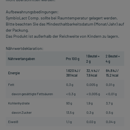
Aufbewahrungsbedingungen:
SymbioLact Comp. sollte bei Raumtemperatur gelagert werden.
Bitte beachten Sie das Mindesthaltbarkeitsdatum (Monat/Jahr) auf
der Packung.
Das Produkt ist außerhalb der Reichweite von Kindern zu lagern.
Nährwertdeklaration:
1 Beutel =
2 Beutel =
Nährwertangaben
Pro 100 g
2 g
4 g
1.620 kJ /
32,4 kJ /
64,8 kJ /
Energie
381 kcal
7,6 kcal
15,2 kcal
Fett
0,3 g
0,005 g
0,01 g
davon gesättigte Fettsäuren
< 0,3 g
< 0,005 g
< 0,01 g
Kohlenhydrate
93 g
1,9 g
3,7 g
davon Zucker
13,5 g
0,3 g
0,5 g
Eiweiß
1,1 g
0,02 g
0,04 g