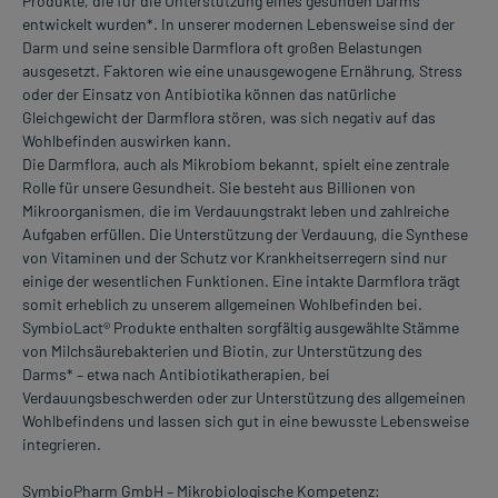
Produkte, die für die Unterstützung eines gesunden Darms
entwickelt wurden*. In unserer modernen Lebensweise sind der
Darm und seine sensible Darmflora oft großen Belastungen
ausgesetzt. Faktoren wie eine unausgewogene Ernährung, Stress
oder der Einsatz von Antibiotika können das natürliche
Gleichgewicht der Darmflora stören, was sich negativ auf das
Wohlbefinden auswirken kann.
Die Darmflora, auch als Mikrobiom bekannt, spielt eine zentrale
Rolle für unsere Gesundheit. Sie besteht aus Billionen von
Mikroorganismen, die im Verdauungstrakt leben und zahlreiche
Aufgaben erfüllen. Die Unterstützung der Verdauung, die Synthese
von Vitaminen und der Schutz vor Krankheitserregern sind nur
einige der wesentlichen Funktionen. Eine intakte Darmflora trägt
somit erheblich zu unserem allgemeinen Wohlbefinden bei.
SymbioLact® Produkte enthalten sorgfältig ausgewählte Stämme
von Milchsäurebakterien und Biotin, zur Unterstützung des
Darms* – etwa nach Antibiotikatherapien, bei
Verdauungsbeschwerden oder zur Unterstützung des allgemeinen
Wohlbefindens und lassen sich gut in eine bewusste Lebensweise
integrieren.
SymbioPharm GmbH – Mikrobiologische Kompetenz: