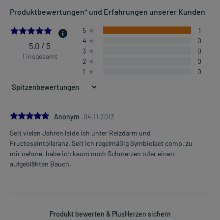
Produktbewertungen* und Erfahrungen unserer Kunden
5.0
5
1
4
0
5,0 / 5
3
0
1 insgesamt
2
0
1
0
5.0
Anonym
04.11.2013
Seit vielen Jahren leide ich unter Reizdarm und
Fructoseintolleranz. Seit ich regelmäßig Symbiolact comp. zu
mir nehme, habe ich kaum noch Schmerzen oder einen
aufgeblähten Bauch.
Produkt bewerten & PlusHerzen sichern