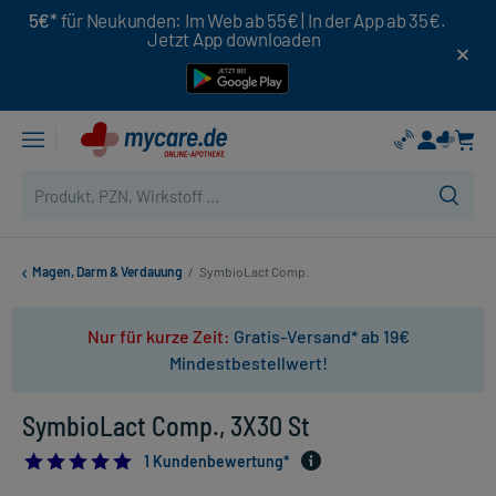
5€*
für Neukunden: Im Web ab 55€ | In der App ab 35€.
Jetzt App downloaden
Magen, Darm & Verdauung
/
SymbioLact Comp.
Nur für kurze Zeit:
Gratis-Versand* ab 19€
Mindestbestellwert!
SymbioLact Comp., 3X30 St
5.0
1 Kundenbewertung*