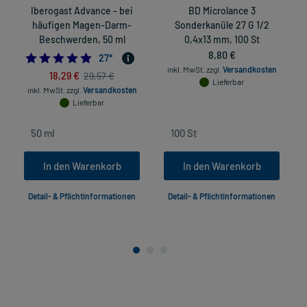
Iberogast Advance - bei
BD Microlance 3
häufigen Magen-Darm-
Sonderkanüle 27 G 1/2
Beschwerden, 50 ml
0,4x13 mm, 100 St
8,80 €
5.0
27
*
inkl. MwSt.
zzgl.
Versandkosten
18,29 €
29,57 €
Lieferbar
inkl. MwSt.
zzgl.
Versandkosten
Lieferbar
In den Warenkorb
In den Warenkorb
Detail- & Pflichtinformationen
Detail- & Pflichtinformationen