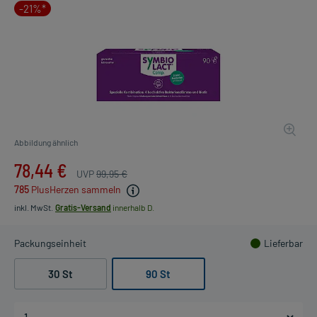
-21%*
Abbildung ähnlich
78,44 €
UVP
99,95 €
785
PlusHerzen sammeln
inkl. MwSt.
Gratis-Versand
innerhalb D.
Packungseinheit
Lieferbar
30 St
90 St