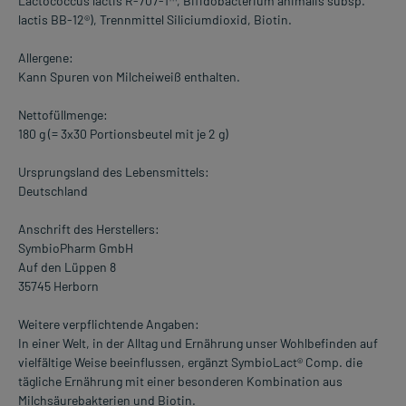
Lactococcus lactis R-707-1™, Bifidobacterium animalis subsp.
lactis BB-12®), Trennmittel Siliciumdioxid, Biotin.
Allergene:
Kann Spuren von Milcheiweiß enthalten.
Nettofüllmenge:
180 g (= 3x30 Portionsbeutel mit je 2 g)
Ursprungsland des Lebensmittels:
Deutschland
Anschrift des Herstellers:
SymbioPharm GmbH
Auf den Lüppen 8
35745 Herborn
Weitere verpflichtende Angaben:
In einer Welt, in der Alltag und Ernährung unser Wohlbefinden auf
vielfältige Weise beeinflussen, ergänzt SymbioLact® Comp. die
tägliche Ernährung mit einer besonderen Kombination aus
Milchsäurebakterien und Biotin.