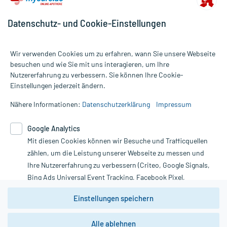
Datenschutz- und Cookie-Einstellungen
Wir verwenden Cookies um zu erfahren, wann Sie unsere Webseite
besuchen und wie Sie mit uns interagieren, um Ihre
Nutzererfahrung zu verbessern. Sie können Ihre Cookie-
Alle Preise gelten inkl. MwSt., ggf. zzgl. Versandkosten
Einstellungen jederzeit ändern.
Informationen auf dieser Website werden ausschließlich für
informative Zwecke zur Verfügung gestellt. Sie ersetzen keinesfalls
Nähere Informationen:
Datenschutzerklärung
Impressum
die Untersuchung und Behandlung durch einen Arzt. Bitte
beachten Sie, dass hierdurch weder Diagnosen gestellt noch
Google Analytics
Therapien eingeleitet werden können. | Diese Webseite benutzt
Mit diesen Cookies können wir Besuche und Trafficquellen
Google Analytics. Lesen Sie bitte dazu die wichtigen Hinweise in
unserer Datenschutzerklärung. Für den Widerruf einer Bestellung
zählen, um die Leistung unserer Webseite zu messen und
nutzen Sie das Formular:
Ihre Nutzererfahrung zu verbessern (Criteo, Google Signals,
Bing Ads Universal Event Tracking, Facebook Pixel,
Vertrag widerrufen
Youtube-Social Plugin).
Einstellungen speichern
Wir weisen darauf hin, dass die
Datenschutzbestimmungen von
Google Analytics
nicht
Alle ablehnen
*Hinweise zu unseren Aktionen und Bewertungen
zwingend den Europäischen Anforderungen gem. EU-