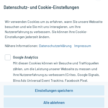
Datenschutz- und Cookie-Einstellungen
Wir verwenden Cookies um zu erfahren, wann Sie unsere Webseite
besuchen und wie Sie mit uns interagieren, um Ihre
Nutzererfahrung zu verbessern. Sie können Ihre Cookie-
Alle Preise gelten inkl. MwSt., ggf. zzgl. Versandkosten
Einstellungen jederzeit ändern.
Informationen auf dieser Website werden ausschließlich für
informative Zwecke zur Verfügung gestellt. Sie ersetzen keinesfalls
Nähere Informationen:
Datenschutzerklärung
Impressum
die Untersuchung und Behandlung durch einen Arzt. Bitte
beachten Sie, dass hierdurch weder Diagnosen gestellt noch
Google Analytics
Therapien eingeleitet werden können. | Diese Webseite benutzt
Mit diesen Cookies können wir Besuche und Trafficquellen
Google Analytics. Lesen Sie bitte dazu die wichtigen Hinweise in
unserer Datenschutzerklärung. Für den Widerruf einer Bestellung
zählen, um die Leistung unserer Webseite zu messen und
nutzen Sie das Formular:
Ihre Nutzererfahrung zu verbessern (Criteo, Google Signals,
Bing Ads Universal Event Tracking, Facebook Pixel,
Vertrag widerrufen
Youtube-Social Plugin).
Einstellungen speichern
Wir weisen darauf hin, dass die
Datenschutzbestimmungen von
Google Analytics
nicht
Alle ablehnen
*Hinweise zu unseren Aktionen und Bewertungen
zwingend den Europäischen Anforderungen gem. EU-
DSGVO genügen und ein Datentransfer in Drittstaaten bzw.