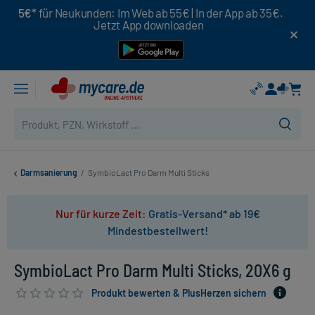
5€*
für Neukunden: Im Web ab 55€ | In der App ab 35€.
Jetzt App downloaden
Darmsanierung
/
SymbioLact Pro Darm Multi Sticks
Nur für kurze Zeit:
Gratis-Versand* ab 19€
Mindestbestellwert!
SymbioLact Pro Darm Multi Sticks, 20X6 g
Produkt bewerten & PlusHerzen sichern