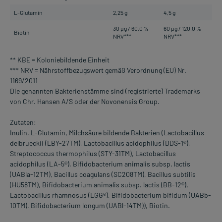
L-Glutamin
2,25 g
4,5 g
30 µg / 60,0 %
60 µg / 120,0 %
Biotin
NRV***
NRV***
** KBE = Koloniebildende Einheit
*** NRV = Nährstoffbezugswert gemäß Verordnung (EU) Nr.
1169/2011
Die genannten Bakterienstämme sind (registrierte) Trademarks
von Chr. Hansen A/S oder der Novonensis Group.
Zutaten:
Inulin, L-Glutamin, Milchsäure bildende Bakterien (Lactobacillus
delbrueckii (LBY-27TM), Lactobacillus acidophilus (DDS-1®),
Streptococcus thermophilus (STY-31TM), Lactobacillus
acidophilus (LA-5®), Bifidobacterium animalis subsp. lactis
(UABla-12TM), Bacillus coagulans (SC208TM), Bacillus subtilis
(HU58TM), Bifidobacterium animalis subsp. lactis (BB-12®),
Lactobacillus rhamnosus (LGG®), Bifidobacterium bifidum (UABb-
10TM), Bifidobacterium longum (UABl-14TM)), Biotin.