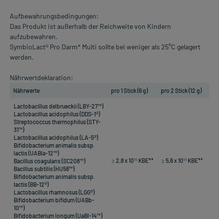
Aufbewahrungsbedingungen:
Das Produkt ist außerhalb der Reichweite von Kindern
aufzubewahren.
SymbioLact® Pro Darm* Multi sollte bei weniger als 25°C gelagert
werden.
Nährwertdeklaration:
Nährwerte
pro 1 Stick (6 g)
pro 2 Stick (12 g)
Lactobacillus delbrueckii (LBY-27™)
Lactobacillus acidophilus (DDS-1®)
Streptococcus thermophilus (STY-
31™)
Lactobacillus acidophilus (LA-5®)
Bifidobacterium animalis subsp.
lactis (UABla-12™)
≥ 2,8 x 10
KBE**
≥ 5,6 x 10
KBE**
Bacillus coagulans (SC208™)
10
10
Bacillus subtilis (HU58™)
Bifidobacterium animalis subsp.
lactis (BB-12®)
Lactobacillus rhamnosus (LGG®)
Bifidobacterium bifidum (UABb-
10™)
Bifidobacterium longum (UaBl-14™)