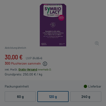
Abbildung ähnlich
30,00 €
UVP
31,95 €
300
PlusHerzen sammeln
inkl. MwSt.
Gratis-Versand
innerhalb D.
Grundpreis: 250,00 € / kg
Packungseinheit
Lieferbar
60 g
120 g
240 g