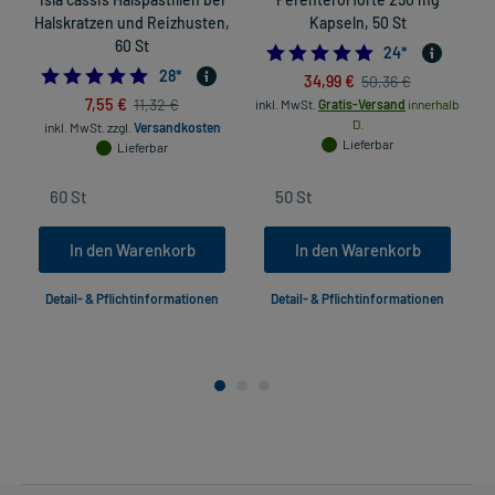
Halskratzen und Reizhusten,
Kapseln, 50 St
60 St
5.0
24
*
4.928571428571429
28
*
34,99 €
50,36 €
in
7,55 €
11,32 €
inkl. MwSt.
Gratis-Versand
innerhalb
D.
inkl. MwSt.
zzgl.
Versandkosten
Lieferbar
Lieferbar
In den Warenkorb
In den Warenkorb
Detail- & Pflichtinformationen
Detail- & Pflichtinformationen