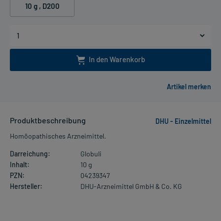
10 g
, D200
In den Warenkorb
Produktbeschreibung
DHU - Einzelmittel
Homöopathisches Arzneimittel.
Darreichung:
Globuli
Inhalt:
10 g
PZN:
04239347
Hersteller:
DHU-Arzneimittel GmbH & Co. KG