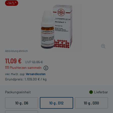
-14%*
Abbildung ähnlich
11,09 €
UVP
12,95 €
111
PlusHerzen sammeln
inkl. MwSt.
zzgl.
Versandkosten
Grundpreis: 1.109,00 € / kg
Packungseinheit
Lieferbar
10 g
, D6
10 g
, D12
10 g
, D30