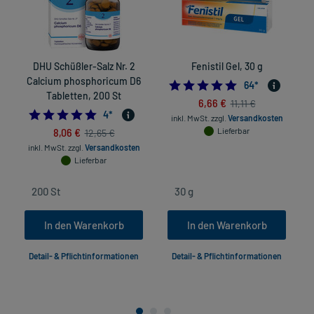
DHU Schüßler-Salz Nr. 2
Fenistil Gel, 30 g
Calcium phosphoricum D6
4.953125
64
*
Tabletten, 200 St
6,66 €
11,11 €
5.0
4
*
inkl. MwSt.
zzgl.
Versandkosten
8,06 €
Lieferbar
12,65 €
inkl. MwSt.
zzgl.
Versandkosten
Lieferbar
In den Warenkorb
In den Warenkorb
Detail- & Pflichtinformationen
Detail- & Pflichtinformationen