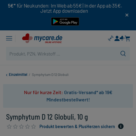
5€*
für Neukunden: Im Web ab 55€ | In der App ab 35€.
Jetzt App downloaden
Einzelmittel
/
Symphytum D 12 Globuli
Nur für kurze Zeit:
Gratis-Versand* ab 19€
Mindestbestellwert!
Symphytum D 12 Globuli, 10 g
Produkt bewerten & PlusHerzen sichern