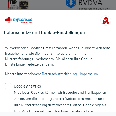
Datenschutz- und Cookie-Einstellungen
Wir verwenden Cookies um zu erfahren, wann Sie unsere Webseite
besuchen und wie Sie mit uns interagieren, um Ihre
Nutzererfahrung zu verbessern. Sie können Ihre Cookie-
Alle Preise gelten inkl. MwSt., ggf. zzgl. Versandkosten
Einstellungen jederzeit ändern.
Informationen auf dieser Website werden ausschließlich für
informative Zwecke zur Verfügung gestellt. Sie ersetzen keinesfalls
Nähere Informationen:
Datenschutzerklärung
Impressum
die Untersuchung und Behandlung durch einen Arzt. Bitte
beachten Sie, dass hierdurch weder Diagnosen gestellt noch
Google Analytics
Therapien eingeleitet werden können. | Diese Webseite benutzt
Mit diesen Cookies können wir Besuche und Trafficquellen
Google Analytics. Lesen Sie bitte dazu die wichtigen Hinweise in
unserer Datenschutzerklärung. Für den Widerruf einer Bestellung
zählen, um die Leistung unserer Webseite zu messen und
nutzen Sie das Formular:
Ihre Nutzererfahrung zu verbessern (Criteo, Google Signals,
Bing Ads Universal Event Tracking, Facebook Pixel,