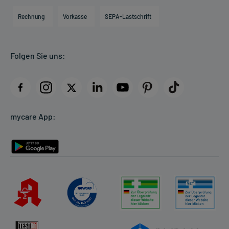
Engagement
Direktabrechnung PKV
Rechnung
Vorkasse
SEPA-Lastschrift
Partner
Apotheke vor Ort
Kundenbewertungen
Folgen Sie uns:
AGB
Impressum
Datenschutz
Cookie-Einstellungen
mycare App:
Rückgabe/Widerruf
Barrierefreiheitserklärung