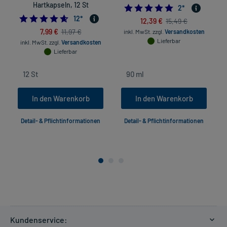
Hartkapseln, 12 St
5.0
2
*
4.583333333333333
12
*
12,39 €
15,49 €
7,99 €
11,97 €
inkl. MwSt.
zzgl.
Versandkosten
Lieferbar
inkl. MwSt.
zzgl.
Versandkosten
Lieferbar
In den Warenkorb
In den Warenkorb
Detail- & Pflichtinformationen
Detail- & Pflichtinformationen
Kundenservice: