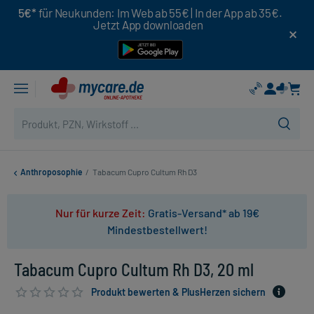
5€*
für Neukunden: Im Web ab 55€ | In der App ab 35€.
Jetzt App downloaden
Anthroposophie
/
Tabacum Cupro Cultum Rh D3
Nur für kurze Zeit:
Gratis-Versand* ab 19€
Mindestbestellwert!
Tabacum Cupro Cultum Rh D3, 20 ml
Produkt bewerten & PlusHerzen sichern