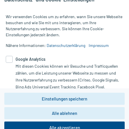
Wir verwenden Cookies um zu erfahren, wann Sie unsere Webseite
besuchen und wie Sie mit uns interagieren, um Ihre
Nutzererfahrung zu verbessern. Sie können Ihre Cookie-
Alle Preise gelten inkl. MwSt., ggf. zzgl. Versandkosten
Einstellungen jederzeit ändern.
Informationen auf dieser Website werden ausschließlich für
informative Zwecke zur Verfügung gestellt. Sie ersetzen keinesfalls
Nähere Informationen:
Datenschutzerklärung
Impressum
die Untersuchung und Behandlung durch einen Arzt. Bitte
beachten Sie, dass hierdurch weder Diagnosen gestellt noch
Google Analytics
Therapien eingeleitet werden können. | Diese Webseite benutzt
Mit diesen Cookies können wir Besuche und Trafficquellen
Google Analytics. Lesen Sie bitte dazu die wichtigen Hinweise in
unserer Datenschutzerklärung. Für den Widerruf einer Bestellung
zählen, um die Leistung unserer Webseite zu messen und
nutzen Sie das Formular:
Ihre Nutzererfahrung zu verbessern (Criteo, Google Signals,
Bing Ads Universal Event Tracking, Facebook Pixel,
Vertrag widerrufen
Youtube-Social Plugin).
Einstellungen speichern
Wir weisen darauf hin, dass die
Datenschutzbestimmungen von
Google Analytics
nicht
Alle ablehnen
*Hinweise zu unseren Aktionen und Bewertungen
zwingend den Europäischen Anforderungen gem. EU-
DSGVO genügen und ein Datentransfer in Drittstaaten bzw.
die USA nicht ausgeschlossen werden kann. Wie die
Alle akzeptieren
Daten dort verarbeitet werden, kann nicht geprüft und