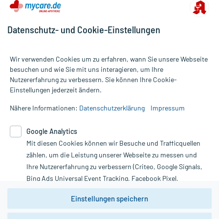
Datenschutz- und Cookie-Einstellungen
Wir verwenden Cookies um zu erfahren, wann Sie unsere Webseite
besuchen und wie Sie mit uns interagieren, um Ihre
Nutzererfahrung zu verbessern. Sie können Ihre Cookie-
Alle Preise gelten inkl. MwSt., ggf. zzgl. Versandkosten
Einstellungen jederzeit ändern.
Informationen auf dieser Website werden ausschließlich für
informative Zwecke zur Verfügung gestellt. Sie ersetzen keinesfalls
Nähere Informationen:
Datenschutzerklärung
Impressum
die Untersuchung und Behandlung durch einen Arzt. Bitte
beachten Sie, dass hierdurch weder Diagnosen gestellt noch
Google Analytics
Therapien eingeleitet werden können. | Diese Webseite benutzt
Mit diesen Cookies können wir Besuche und Trafficquellen
Google Analytics. Lesen Sie bitte dazu die wichtigen Hinweise in
unserer Datenschutzerklärung. Für den Widerruf einer Bestellung
zählen, um die Leistung unserer Webseite zu messen und
nutzen Sie das Formular:
Ihre Nutzererfahrung zu verbessern (Criteo, Google Signals,
Bing Ads Universal Event Tracking, Facebook Pixel,
Vertrag widerrufen
Youtube-Social Plugin).
Einstellungen speichern
Wir weisen darauf hin, dass die
Datenschutzbestimmungen von
Google Analytics
nicht