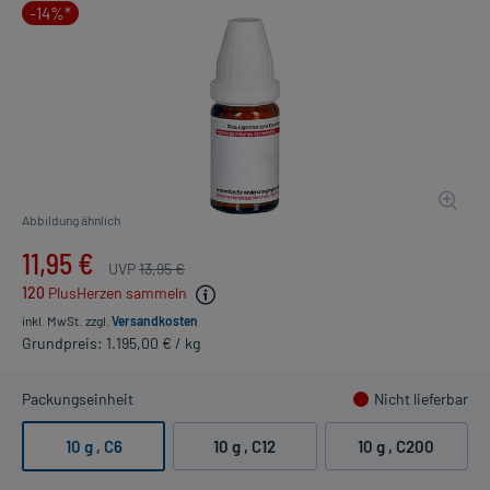
-14%*
Abbildung ähnlich
11,95 €
UVP
13,95 €
120
PlusHerzen sammeln
inkl. MwSt.
zzgl.
Versandkosten
Grundpreis: 1.195,00 € / kg
Packungseinheit
Nicht lieferbar
10 g
, C6
10 g
, C12
10 g
, C200