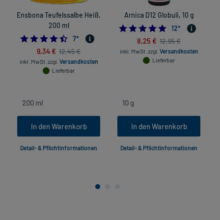
Ensbona Teufelssalbe Heiß,
Arnica D12 Globuli, 10 g
200 ml
5.0
12
*
4.428571428571429
7
*
8,25 €
12,95 €
9,34 €
12,45 €
inkl. MwSt.
zzgl.
Versandkosten
Lieferbar
inkl. MwSt.
zzgl.
Versandkosten
Lieferbar
In den Warenkorb
In den Warenkorb
Detail- & Pflichtinformationen
Detail- & Pflichtinformationen