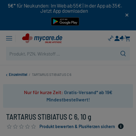
5€*
für Neukunden: Im Web ab 55€ | In der App ab 35€.
Jetzt App downloaden
Einzelmittel
/
TARTARUS STIBIATUS C 6
Nur für kurze Zeit:
Gratis-Versand* ab 19€
Mindestbestellwert!
TARTARUS STIBIATUS C 6, 10 g
Produkt bewerten & PlusHerzen sichern