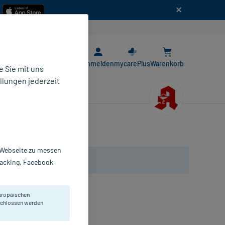
n
E-Rezept App
Anmelden
mycarePlus
Warenkorb
 Sie mit uns
llungen jederzeit
r Webseite zu messen
Tracking, Facebook
uropäischen
eschlossen werden