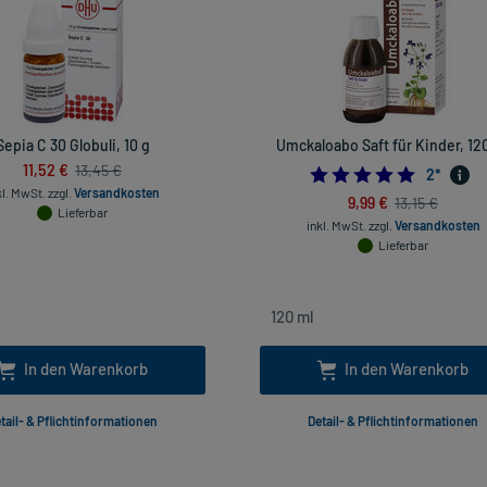
Sepia C 30 Globuli, 10 g
Umckaloabo Saft für Kinder, 12
11,52 €
13,45 €
5.0
2
*
kl. MwSt.
zzgl.
Versandkosten
9,99 €
13,15 €
Lieferbar
inkl. MwSt.
zzgl.
Versandkosten
Lieferbar
In den Warenkorb
In den Warenkorb
tail- & Pflichtinformationen
Detail- & Pflichtinformationen