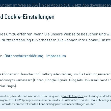
unden: Im Web ab 55€ | In der App ab 35€. Jetzt App downloade
d Cookie-Einstellungen
es um zu erfahren, wann Sie unsere Webseite besuchen und wie
e Nutzererfahrung zu verbessern. Sie können Ihre Cookie-Einste
nlösen
Rezeptur
Aktion %
en:
Datenschutzerklärung
Impressum
biatus C 30 Globuli
s können wir Besuche und Trafficquellen zählen, um die Leistung unsere
Nur für kurze Zeit:
Gratis-Versand* ab 19€ Mindestbestellwert!
fahrung zu verbessern (Criteo, Google Signals, Bing Ads Universal Event 
ial Plugin).
, 10 g
DHU - Einzelmittel
arauf hin, dass die Datenschutzbestimmungen von
Google Analytics
nicht zwingend den E
n gem. EU-DSGVO genügen und ein Datentransfer in Drittstaaten bzw. die USA nicht ausg
 Daten dort verarbeitet werden, kann nicht geprüft und nachvollzogen werden.
Homöopathisches Arzneimittel.