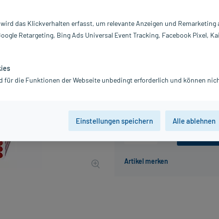
Darreichung:
Gl
Inhalt:
10
 wird das Klickverhalten erfasst, um relevante Anzeigen und Remarketing
PZN:
0
Google Retargeting, Bing Ads Universal Event Tracking, Facebook Pixel, Ka
Hersteller:
DH
12,38 €
UVP
14,45 €
124
P
kies
inkl. MwSt.
zzgl.
Versandkosten
d für die Funktionen der Webseite unbedingt erforderlich und können nich
Grundpreis: 1.238,00 € / kg
Einstellungen speichern
Alle ablehnen