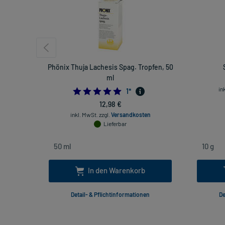
Phönix Thuja Lachesis Spag. Tropfen, 50
ml
in
5.0
1
*
12,98 €
inkl. MwSt.
zzgl.
Versandkosten
Lieferbar
In den Warenkorb
Detail- & Pflichtinformationen
De