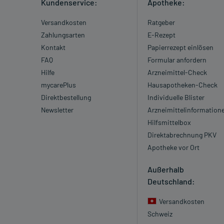
Kundenservice:
Apotheke:
Versandkosten
Ratgeber
Zahlungsarten
E-Rezept
Kontakt
Papierrezept einlösen
FAQ
Formular anfordern
Hilfe
Arzneimittel-Check
mycarePlus
Hausapotheken-Check
Direktbestellung
Individuelle Blister
Newsletter
Arzneimittelinformation
Hilfsmittelbox
Direktabrechnung PKV
Apotheke vor Ort
Außerhalb
Deutschland:
Versandkosten
Schweiz