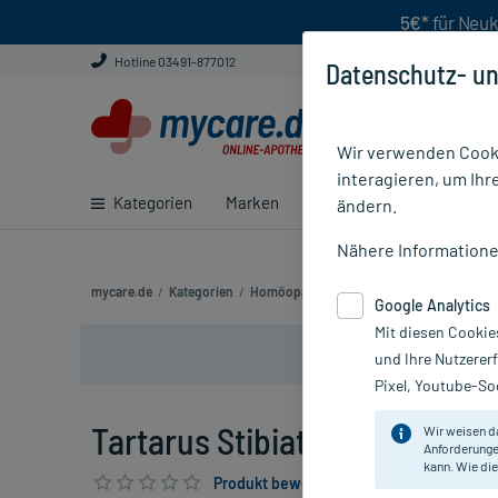
5€*
für Neuk
Hotline 03491-877012
Datenschutz- un
Wir verwenden Cooki
interagieren, um Ihr
Kategorien
Marken
Ratgeber
E-Rezept ei
ändern.
Nähere Information
mycare.de
/
Kategorien
/
Homöopathie
/
Einzelmittel
/
Tartarus Sti
Google Analytics
Mit diesen Cookie
und Ihre Nutzerer
Pixel, Youtube-Soc
Tartarus Stibiatus C 30 Globuli
Wir weisen d
Anforderunge
kann. Wie die
Produkt bewerten & PlusHerzen sichern