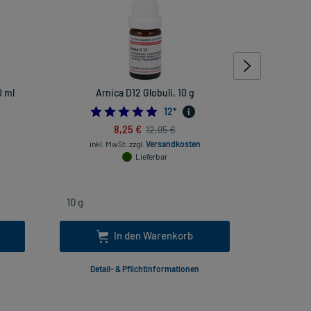
0 ml
Arnica D12 Globuli, 10 g
Arn
5.0
12
*
8,25 €
12,95 €
inkl. MwSt.
zzgl.
Versandkosten
inkl
Lieferbar
In den Warenkorb
Detail- & Pflichtinformationen
Deta