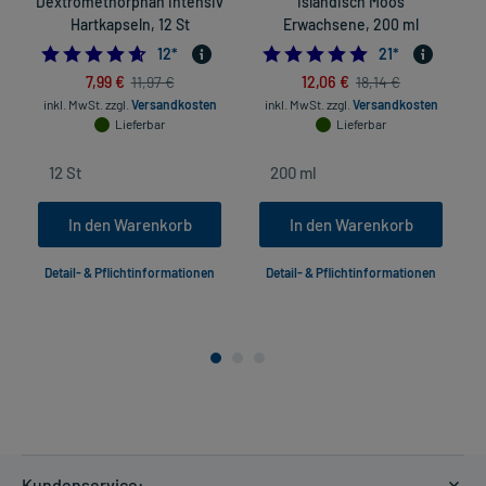
Dextromethorphan Intensiv
Isländisch Moos
Hartkapseln, 12 St
Erwachsene, 200 ml
4.583333333333333
5.0
12
*
21
*
7,99 €
12,06 €
11,97 €
18,14 €
inkl. MwSt.
zzgl.
Versandkosten
inkl. MwSt.
zzgl.
Versandkosten
Lieferbar
Lieferbar
In den Warenkorb
In den Warenkorb
Detail- & Pflichtinformationen
Detail- & Pflichtinformationen
Kundenservice: