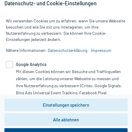
Datenschutz- und Cookie-Einstellungen
Wir verwenden Cookies um zu erfahren, wann Sie unsere Webseite
besuchen und wie Sie mit uns interagieren, um Ihre
Nutzererfahrung zu verbessern. Sie können Ihre Cookie-
Alle Preise gelten inkl. MwSt., ggf. zzgl. Versandkosten
Einstellungen jederzeit ändern.
Informationen auf dieser Website werden ausschließlich für
informative Zwecke zur Verfügung gestellt. Sie ersetzen keinesfalls
Nähere Informationen:
Datenschutzerklärung
Impressum
die Untersuchung und Behandlung durch einen Arzt. Bitte
beachten Sie, dass hierdurch weder Diagnosen gestellt noch
Google Analytics
Therapien eingeleitet werden können. | Diese Webseite benutzt
Mit diesen Cookies können wir Besuche und Trafficquellen
Google Analytics. Lesen Sie bitte dazu die wichtigen Hinweise in
unserer Datenschutzerklärung. Für den Widerruf einer Bestellung
zählen, um die Leistung unserer Webseite zu messen und
nutzen Sie das Formular:
Ihre Nutzererfahrung zu verbessern (Criteo, Google Signals,
Bing Ads Universal Event Tracking, Facebook Pixel,
Vertrag widerrufen
Youtube-Social Plugin).
Einstellungen speichern
Wir weisen darauf hin, dass die
Datenschutzbestimmungen von
Google Analytics
nicht
Alle ablehnen
*Hinweise zu unseren Aktionen und Bewertungen
zwingend den Europäischen Anforderungen gem. EU-
DSGVO genügen und ein Datentransfer in Drittstaaten bzw.
die USA nicht ausgeschlossen werden kann. Wie die