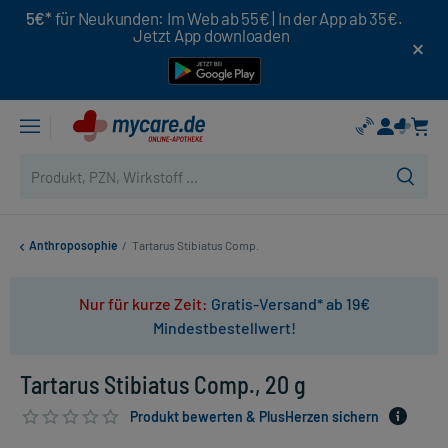
5€*
für Neukunden: Im Web ab 55€ | In der App ab 35€.
Jetzt App downloaden
Anthroposophie
/
Tartarus Stibiatus Comp.
Nur für kurze Zeit:
Gratis-Versand* ab 19€
Mindestbestellwert!
Tartarus Stibiatus Comp., 20 g
Produkt bewerten & PlusHerzen sichern