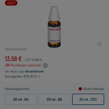
-14%*
Abbildung ähnlich
13,58 €
UVP
15,85 €
136
PlusHerzen sammeln
inkl. MwSt.
zzgl.
Versandkosten
Grundpreis: 679,00 € / l
Packungseinheit
Nicht lieferbar
20 ml
, D4
20 ml
, D6
20 ml
, D30