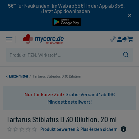
5€*
für Neukunden: Im Web ab 55€ | In der App ab 35€.
Jetzt App downloaden
Einzelmittel
/
Tartarus Stibiatus D 30 Dilution
Nur für kurze Zeit:
Gratis-Versand* ab 19€
Mindestbestellwert!
Tartarus Stibiatus D 30 Dilution, 20 ml
Produkt bewerten & PlusHerzen sichern