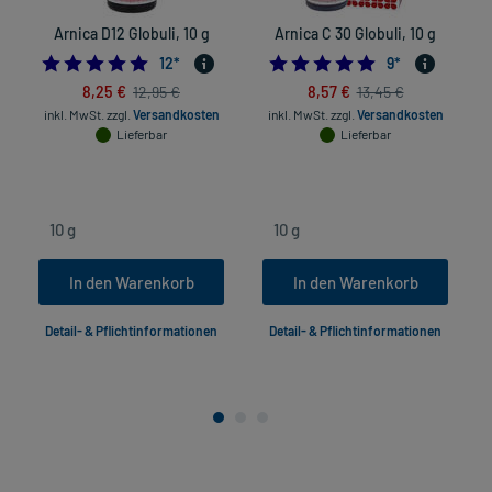
Arnica D12 Globuli, 10 g
Arnica C 30 Globuli, 10 g
5.0
4.8888888888888
12
*
9
*
8,25 €
8,57 €
12,95 €
13,45 €
inkl. MwSt.
zzgl.
Versandkosten
inkl. MwSt.
zzgl.
Versandkosten
Lieferbar
Lieferbar
In den Warenkorb
In den Warenkorb
Detail- & Pflichtinformationen
Detail- & Pflichtinformationen