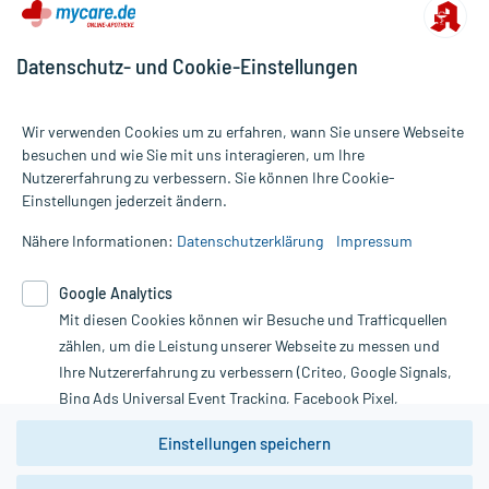
Datenschutz- und Cookie-Einstellungen
Wir verwenden Cookies um zu erfahren, wann Sie unsere Webseite
besuchen und wie Sie mit uns interagieren, um Ihre
Nutzererfahrung zu verbessern. Sie können Ihre Cookie-
Alle Preise gelten inkl. MwSt., ggf. zzgl. Versandkosten
Einstellungen jederzeit ändern.
Informationen auf dieser Website werden ausschließlich für
informative Zwecke zur Verfügung gestellt. Sie ersetzen keinesfalls
Nähere Informationen:
Datenschutzerklärung
Impressum
die Untersuchung und Behandlung durch einen Arzt. Bitte
beachten Sie, dass hierdurch weder Diagnosen gestellt noch
Google Analytics
Therapien eingeleitet werden können. | Diese Webseite benutzt
Mit diesen Cookies können wir Besuche und Trafficquellen
Google Analytics. Lesen Sie bitte dazu die wichtigen Hinweise in
unserer Datenschutzerklärung. Für den Widerruf einer Bestellung
zählen, um die Leistung unserer Webseite zu messen und
nutzen Sie das Formular:
Ihre Nutzererfahrung zu verbessern (Criteo, Google Signals,
Bing Ads Universal Event Tracking, Facebook Pixel,
Vertrag widerrufen
Youtube-Social Plugin).
Einstellungen speichern
Wir weisen darauf hin, dass die
Datenschutzbestimmungen von
Google Analytics
nicht