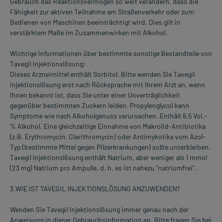
Gebrauch das Reaktionsvermögen so weit verändern, dass die
Fähigkeit zur aktiven Teilnahme am Straßenverkehr oder zum
Bedienen von Maschinen beeinträchtigt wird. Dies gilt in
verstärktem Maße im Zusammenwirken mit Alkohol.
Wichtige Informationen über bestimmte sonstige Bestandteile von
Tavegil Injektionslösung:
Dieses Arzneimittel enthält Sorbitol. Bitte wenden Sie Tavegil
Injektionslösung erst nach Rücksprache mit Ihrem Arzt an, wenn
Ihnen bekannt ist, dass Sie unter einer Unverträglichkeit
gegenüber bestimmten Zuckern leiden. Propylenglycol kann
Symptome wie nach Alkoholgenuss verursachen. Enthält 6,5 Vol.-
% Alkohol. Eine gleichzeitige Einnahme von Makrolid-Antibiotika
(z.B. Erythromycin, Clarithromycin) oder Antimykotika vom Azol-
Typ (bestimmte Mittel gegen Pilzerkrankungen) sollte unterbleiben.
Tavegil Injektionslösung enthält Natrium, aber weniger als 1 mmol
(23 mg) Natrium pro Ampulle, d. h. es ist nahezu "natriumfrei".
3.WIE IST TAVEGIL INJEKTIONSLÖSUNG ANZUWENDEN?
Wenden Sie Tavegil Injektionslösung immer genau nach der
Anweisung in dieser Gebrauchsinformation an. Bitte fragen Sie bei