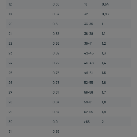
12
0,36
18
0,54
19
0,57
32
0,96
20
0,6
33–35
1
21
0,63
36–38
1,1
22
0,66
39–41
1,2
23
0,69
42–45
1,3
24
0,72
46–48
1,4
25
0,75
49–51
1,5
26
0,78
52–55
1,6
27
0,81
56–58
1,7
28
0,84
59–61
1,8
29
0,87
62–65
1,9
30
0,9
>65
2
31
0,93