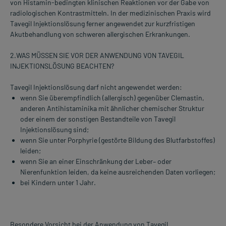
von Histamin-bedingten klinischen Reaktionen vor der Gabe von
radiologischen Kontrastmitteln. In der medizinischen Praxis wird
Tavegil Injektionslösung ferner angewendet zur kurzfristigen
Akutbehandlung von schweren allergischen Erkrankungen.
2.WAS MÜSSEN SIE VOR DER ANWENDUNG VON TAVEGIL
INJEKTIONSLÖSUNG BEACHTEN?
Tavegil Injektionslösung darf nicht angewendet werden:
wenn Sie überempfindlich (allergisch) gegenüber Clemastin,
anderen Antihistaminika mit ähnlicher chemischer Struktur
oder einem der sonstigen Bestandteile von Tavegil
Injektionslösung sind;
wenn Sie unter Porphyrie (gestörte Bildung des Blutfarbstoffes)
leiden;
wenn Sie an einer Einschränkung der Leber– oder
Nierenfunktion leiden, da keine ausreichenden Daten vorliegen;
bei Kindern unter 1 Jahr.
Besondere Vorsicht bei der Anwendung von Tavegil