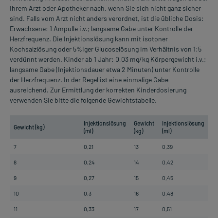
Ihrem Arzt oder Apotheker nach, wenn Sie sich nicht ganz sicher
sind. Falls vom Arzt nicht anders verordnet, ist die übliche Dosis:
Erwachsene: 1 Ampulle i.v.; langsame Gabe unter Kontrolle der
Herzfrequenz. Die Injektionslösung kann mit isotoner
Kochsalzlösung oder 5%iger Glucoselösung im Verhältnis von 1:5
verdünnt werden. Kinder ab 1 Jahr: 0,03 mg/kg Körpergewicht i.v.;
langsame Gabe (Injektionsdauer etwa 2 Minuten) unter Kontrolle
der Herzfrequenz. In der Regel ist eine einmalige Gabe
ausreichend. Zur Ermittlung der korrekten Kinderdosierung
verwenden Sie bitte die folgende Gewichtstabelle.
Injektionslösung
Gewicht
Injektionslösung
Gewicht (kg)
(ml)
(kg)
(ml)
7
0,21
13
0,39
8
0,24
14
0,42
9
0,27
15
0,45
10
0,3
16
0,48
11
0,33
17
0,51