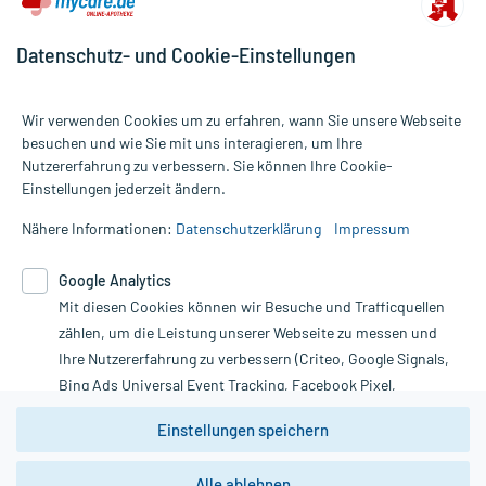
Datenschutz- und Cookie-Einstellungen
Wir verwenden Cookies um zu erfahren, wann Sie unsere Webseite
besuchen und wie Sie mit uns interagieren, um Ihre
Nutzererfahrung zu verbessern. Sie können Ihre Cookie-
Alle Preise gelten inkl. MwSt., ggf. zzgl. Versandkosten
Einstellungen jederzeit ändern.
Informationen auf dieser Website werden ausschließlich für
informative Zwecke zur Verfügung gestellt. Sie ersetzen keinesfalls
Nähere Informationen:
Datenschutzerklärung
Impressum
die Untersuchung und Behandlung durch einen Arzt. Bitte
beachten Sie, dass hierdurch weder Diagnosen gestellt noch
Google Analytics
Therapien eingeleitet werden können. | Diese Webseite benutzt
Mit diesen Cookies können wir Besuche und Trafficquellen
Google Analytics. Lesen Sie bitte dazu die wichtigen Hinweise in
unserer Datenschutzerklärung. Für den Widerruf einer Bestellung
zählen, um die Leistung unserer Webseite zu messen und
nutzen Sie das Formular:
Ihre Nutzererfahrung zu verbessern (Criteo, Google Signals,
Bing Ads Universal Event Tracking, Facebook Pixel,
Vertrag widerrufen
Youtube-Social Plugin).
Einstellungen speichern
Wir weisen darauf hin, dass die
Datenschutzbestimmungen von
Google Analytics
nicht
Alle ablehnen
*Hinweise zu unseren Aktionen und Bewertungen