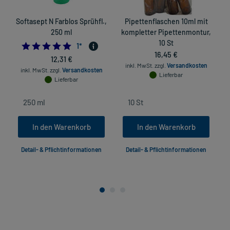
Softasept N Farblos Sprühfl.,
Pipettenflaschen 10ml mit
F
250 ml
kompletter Pipettenmontur,
10 St
5.0
1
*
16,45 €
12,31 €
inkl. MwSt.
zzgl.
Versandkosten
inkl. MwSt.
zzgl.
Versandkosten
Lieferbar
Lieferbar
In den Warenkorb
In den Warenkorb
Detail- & Pflichtinformationen
Detail- & Pflichtinformationen