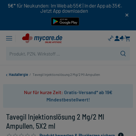
5€*
für Neukunden: Im Web ab 55€ | In der App ab 35€.
Jetzt App downloaden
Hautallergie
/
Tavegil Injektionslösung 2 Mg/2 Ml Ampullen
Nur für kurze Zeit:
Gratis-Versand* ab 19€
Mindestbestellwert!
Tavegil Injektionslösung 2 Mg/2 Ml
Ampullen, 5X2 ml
Produkt bewerten & PlusHerzen sichern