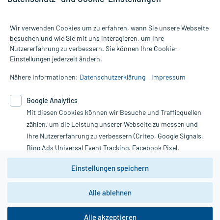
Wir verwenden Cookies um zu erfahren, wann Sie unsere Webseite
besuchen und wie Sie mit uns interagieren, um Ihre
Nutzererfahrung zu verbessern. Sie können Ihre Cookie-
Alle Preise gelten inkl. MwSt., ggf. zzgl. Versandkosten
Einstellungen jederzeit ändern.
Informationen auf dieser Website werden ausschließlich für
informative Zwecke zur Verfügung gestellt. Sie ersetzen keinesfalls
Nähere Informationen:
Datenschutzerklärung
Impressum
die Untersuchung und Behandlung durch einen Arzt. Bitte
beachten Sie, dass hierdurch weder Diagnosen gestellt noch
Google Analytics
Therapien eingeleitet werden können. | Diese Webseite benutzt
Mit diesen Cookies können wir Besuche und Trafficquellen
Google Analytics. Lesen Sie bitte dazu die wichtigen Hinweise in
unserer Datenschutzerklärung. Für den Widerruf einer Bestellung
zählen, um die Leistung unserer Webseite zu messen und
nutzen Sie das Formular:
Ihre Nutzererfahrung zu verbessern (Criteo, Google Signals,
Bing Ads Universal Event Tracking, Facebook Pixel,
Vertrag widerrufen
Youtube-Social Plugin).
Einstellungen speichern
Wir weisen darauf hin, dass die
Datenschutzbestimmungen von
Google Analytics
nicht
Alle ablehnen
*Hinweise zu unseren Aktionen und Bewertungen
zwingend den Europäischen Anforderungen gem. EU-
DSGVO genügen und ein Datentransfer in Drittstaaten bzw.
die USA nicht ausgeschlossen werden kann. Wie die
Alle akzeptieren
Daten dort verarbeitet werden, kann nicht geprüft und