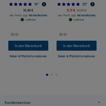
4.9
4.92
10
*
25
*
16,99 €
11,11 €
15,97 €
inkl. MwSt.
zzgl.
Versandkosten
inkl. MwSt.
zzgl.
Versandkosten
Lieferbar
Lieferbar
In den Warenkorb
In den Warenkorb
Detail- & Pflichtinformationen
Detail- & Pflichtinformationen
Kundenservice: