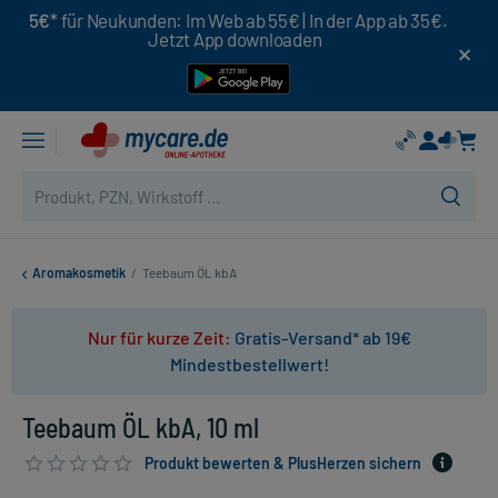
5€*
für Neukunden: Im Web ab 55€ | In der App ab 35€.
Jetzt App downloaden
Aromakosmetik
/
Teebaum ÖL kbA
Nur für kurze Zeit:
Gratis-Versand* ab 19€
Mindestbestellwert!
Teebaum ÖL kbA, 10 ml
Produkt bewerten & PlusHerzen sichern