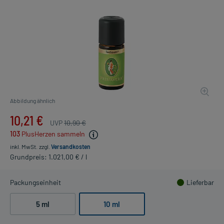
Abbildung ähnlich
10,21 €
UVP
10,90 €
103
PlusHerzen sammeln
inkl. MwSt.
zzgl.
Versandkosten
Grundpreis: 1.021,00 € / l
Packungseinheit
Lieferbar
5 ml
10 ml