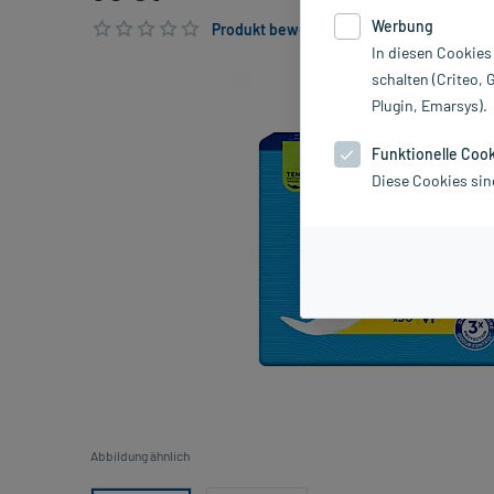
Werbung
Produkt bewerten & PlusHerzen sichern
In diesen Cookies
schalten (Criteo, 
Plugin, Emarsys).
Funktionelle Coo
Diese Cookies sin
Abbildung ähnlich