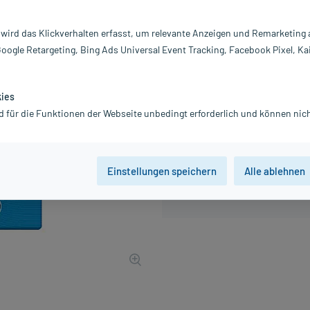
Inhalt:
30
PZN:
16
 wird das Klickverhalten erfasst, um relevante Anzeigen und Remarketing
Hersteller:
E
Google Retargeting, Bing Ads Universal Event Tracking, Facebook Pixel, Ka
10,99 €
110
PlusHerzen s
inkl. MwSt.
zzgl.
Versandkosten
kies
d für die Funktionen der Webseite unbedingt erforderlich und können nich
Einstellungen speichern
Alle ablehnen