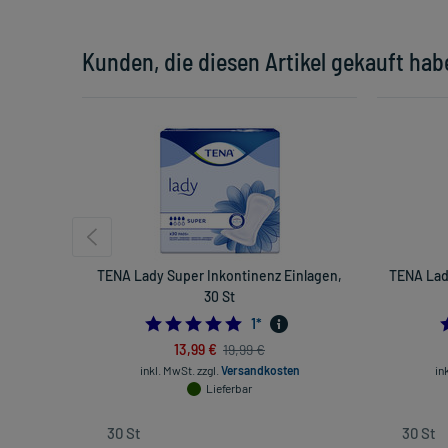
Kunden, die diesen Artikel gekauft hab
TENA Lady Super Inkontinenz Einlagen,
TENA Lad
30 St
5.0
1
*
13,99 €
19,99 €
inkl. MwSt.
zzgl.
Versandkosten
in
Lieferbar