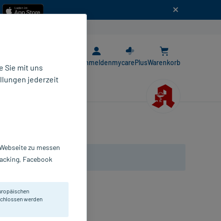
n
E-Rezept App
Anmelden
mycarePlus
Warenkorb
 Sie mit uns
llungen jederzeit
r Webseite zu messen
Tracking, Facebook
uropäischen
eschlossen werden