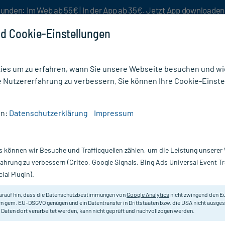
unden: Im Web ab 55€ | In der App ab 35€. Jetzt App downloade
d Cookie-Einstellungen
es um zu erfahren, wann Sie unsere Webseite besuchen und wie
e Nutzererfahrung zu verbessern. Sie können Ihre Cookie-Einste
nlösen
Rezeptur
Aktion %
en:
Datenschutzerklärung
Impressum
na Comfort Mini Extra Inkontinenz Einlagen
s können wir Besuche und Trafficquellen zählen, um die Leistung unsere
Nur für kurze Zeit:
Gratis-Versand* ab 19€ Mindestbestellwert!
fahrung zu verbessern (Criteo, Google Signals, Bing Ads Universal Event 
ial Plugin).
ntinenz Einlagen,
TENA
arauf hin, dass die Datenschutzbestimmungen von
Google Analytics
nicht zwingend den E
n gem. EU-DSGVO genügen und ein Datentransfer in Drittstaaten bzw. die USA nicht ausg
 Daten dort verarbeitet werden, kann nicht geprüft und nachvollzogen werden.
Für mittlere Harninkontinenz.