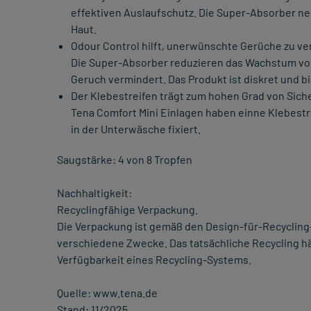
effektiven Auslaufschutz. Die Super-Absorber ne
Haut.
Odour Control hilft, unerwünschte Gerüche zu ve
Die Super-Absorber reduzieren das Wachstum v
Geruch vermindert. Das Produkt ist diskret und b
Der Klebestreifen trägt zum hohen Grad von Sich
Tena Comfort Mini Einlagen haben einne Klebestre
in der Unterwäsche fixiert.
Saugstärke: 4 von 8 Tropfen
Nachhaltigkeit:
Recyclingfähige Verpackung.
Die Verpackung ist gemäß den Design-für-Recycling-
verschiedene Zwecke. Das tatsächliche Recycling hän
Verfügbarkeit eines Recycling-Systems.
Quelle: www.tena.de
Stand: 11/2025