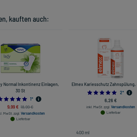
en, kauften auch:
y Normal Inkontinenz Einlagen,
Elmex Kariesschutz Zahnspülung,
30 St
5.0
2
*
5.0
1
*
6,26 €
9,99 €
18,99 €
inkl. MwSt.
zzgl.
Versandkosten
Lieferbar
kl. MwSt.
zzgl.
Versandkosten
Lieferbar