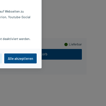
 St
139355
 auf Webseiten zu
ssity Germany GmbH
irion, Youtube-Social
ammeln
t deaktiviert werden.
Lieferbar
In den Warenkorb
Alle akzeptieren