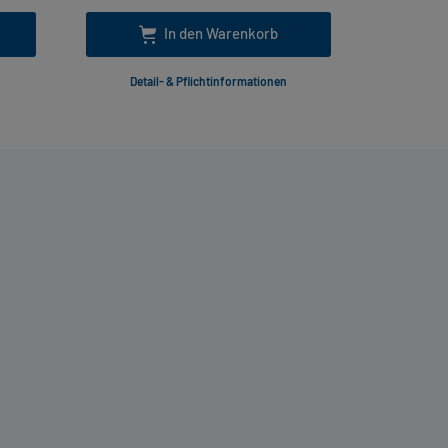
In den Warenkorb
Detail- & Pflichtinformationen
Deta