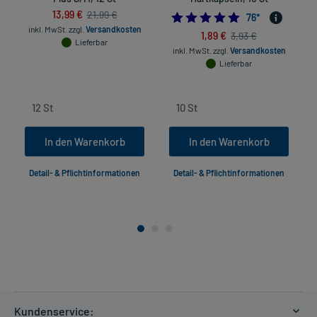
13,99 €
21,99 €
4.9473684210526
76
*
inkl. MwSt.
zzgl.
Versandkosten
1,89 €
3,93 €
Lieferbar
inkl. MwSt.
zzgl.
Versandkosten
Lieferbar
In den Warenkorb
In den Warenkorb
Detail- & Pflichtinformationen
Detail- & Pflichtinformationen
Kundenservice: