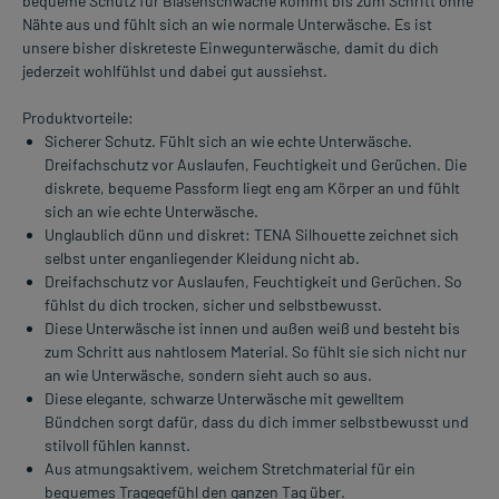
bequeme Schutz für Blasenschwäche kommt bis zum Schritt ohne
Nähte aus und fühlt sich an wie normale Unterwäsche. Es ist
unsere bisher diskreteste Einwegunterwäsche, damit du dich
jederzeit wohlfühlst und dabei gut aussiehst.
Produktvorteile:
Sicherer Schutz. Fühlt sich an wie echte Unterwäsche.
Dreifachschutz vor Auslaufen, Feuchtigkeit und Gerüchen. Die
diskrete, bequeme Passform liegt eng am Körper an und fühlt
sich an wie echte Unterwäsche.
Unglaublich dünn und diskret: TENA Silhouette zeichnet sich
selbst unter enganliegender Kleidung nicht ab.
Dreifachschutz vor Auslaufen, Feuchtigkeit und Gerüchen. So
fühlst du dich trocken, sicher und selbstbewusst.
Diese Unterwäsche ist innen und außen weiß und besteht bis
zum Schritt aus nahtlosem Material. So fühlt sie sich nicht nur
an wie Unterwäsche, sondern sieht auch so aus.
Diese elegante, schwarze Unterwäsche mit gewelltem
Bündchen sorgt dafür, dass du dich immer selbstbewusst und
stilvoll fühlen kannst.
Aus atmungsaktivem, weichem Stretchmaterial für ein
bequemes Tragegefühl den ganzen Tag über.