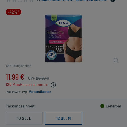
-42%*
Abbildung ähnlich
11,99 €
UVP
20,99 €
120
PlusHerzen sammeln
inkl. MwSt.
zzgl.
Versandkosten
Packungseinheit
Lieferbar
10 St , L
12 St , M