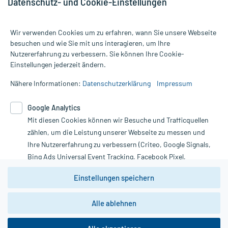
Datenschutz- und Cookie-Einstellungen
Wir verwenden Cookies um zu erfahren, wann Sie unsere Webseite
besuchen und wie Sie mit uns interagieren, um Ihre
Nutzererfahrung zu verbessern. Sie können Ihre Cookie-
Alle Preise gelten inkl. MwSt., ggf. zzgl. Versandkosten
Einstellungen jederzeit ändern.
Informationen auf dieser Website werden ausschließlich für
informative Zwecke zur Verfügung gestellt. Sie ersetzen keinesfalls
Nähere Informationen:
Datenschutzerklärung
Impressum
die Untersuchung und Behandlung durch einen Arzt. Bitte
beachten Sie, dass hierdurch weder Diagnosen gestellt noch
Google Analytics
Therapien eingeleitet werden können. | Diese Webseite benutzt
Mit diesen Cookies können wir Besuche und Trafficquellen
Google Analytics. Lesen Sie bitte dazu die wichtigen Hinweise in
unserer Datenschutzerklärung. Für den Widerruf einer Bestellung
zählen, um die Leistung unserer Webseite zu messen und
nutzen Sie das Formular:
Ihre Nutzererfahrung zu verbessern (Criteo, Google Signals,
Bing Ads Universal Event Tracking, Facebook Pixel,
Vertrag widerrufen
Youtube-Social Plugin).
Einstellungen speichern
Wir weisen darauf hin, dass die
Datenschutzbestimmungen von
Google Analytics
nicht
Alle ablehnen
*Hinweise zu unseren Aktionen und Bewertungen
zwingend den Europäischen Anforderungen gem. EU-
DSGVO genügen und ein Datentransfer in Drittstaaten bzw.
die USA nicht ausgeschlossen werden kann. Wie die