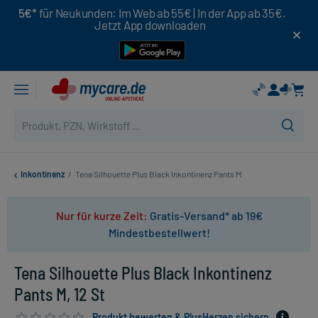
5€*
für Neukunden: Im Web ab 55€ | In der App ab 35€.
Jetzt App downloaden
Inkontinenz
/
Tena Silhouette Plus Black Inkontinenz Pants M
Nur für kurze Zeit:
Gratis-Versand* ab 19€
Mindestbestellwert!
Tena Silhouette Plus Black Inkontinenz
Pants M, 12 St
Produkt bewerten & PlusHerzen sichern