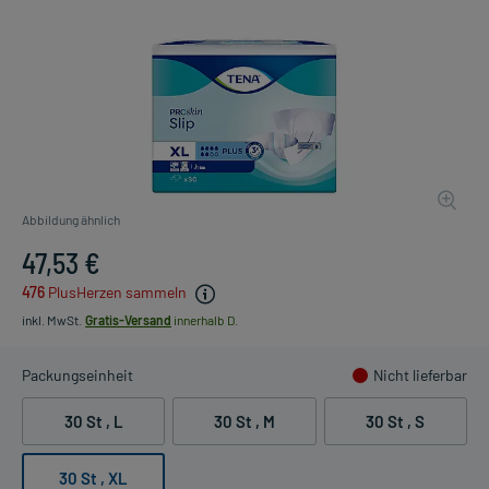
Abbildung ähnlich
47,53 €
476
PlusHerzen sammeln
inkl. MwSt.
Gratis-Versand
innerhalb D.
Packungseinheit
Nicht lieferbar
30 St , L
30 St , M
30 St , S
30 St , XL