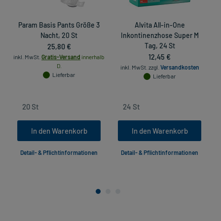
Param Basis Pants Größe 3
Alvita All-in-One
Nacht, 20 St
Inkontinenzhose Super M
25,80 €
Tag, 24 St
in
12,45 €
inkl. MwSt.
Gratis-Versand
innerhalb
D.
inkl. MwSt.
zzgl.
Versandkosten
Lieferbar
Lieferbar
In den Warenkorb
In den Warenkorb
Detail- & Pflichtinformationen
Detail- & Pflichtinformationen