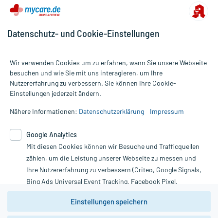
Datenschutz- und Cookie-Einstellungen
Wir verwenden Cookies um zu erfahren, wann Sie unsere Webseite
besuchen und wie Sie mit uns interagieren, um Ihre
Nutzererfahrung zu verbessern. Sie können Ihre Cookie-
Alle Preise gelten inkl. MwSt., ggf. zzgl. Versandkosten
Einstellungen jederzeit ändern.
Informationen auf dieser Website werden ausschließlich für
informative Zwecke zur Verfügung gestellt. Sie ersetzen keinesfalls
Nähere Informationen:
Datenschutzerklärung
Impressum
die Untersuchung und Behandlung durch einen Arzt. Bitte
beachten Sie, dass hierdurch weder Diagnosen gestellt noch
Google Analytics
Therapien eingeleitet werden können. | Diese Webseite benutzt
Google Analytics. Lesen Sie bitte dazu die wichtigen Hinweise in
Mit diesen Cookies können wir Besuche und Trafficquellen
unserer Datenschutzerklärung. Für den Widerruf einer Bestellung
zählen, um die Leistung unserer Webseite zu messen und
nutzen Sie das Formular:
Ihre Nutzererfahrung zu verbessern (Criteo, Google Signals,
Bing Ads Universal Event Tracking, Facebook Pixel,
Vertrag widerrufen
Youtube-Social Plugin).
Einstellungen speichern
Wir weisen darauf hin, dass die