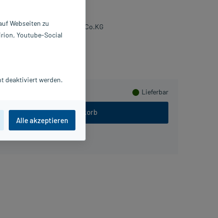
 St
1309509
 auf Webseiten zu
ohmann & Rauscher GmbH & Co.KG
irion, Youtube-Social
ammeln
t deaktiviert werden.
Lieferbar
In den Warenkorb
Alle akzeptieren