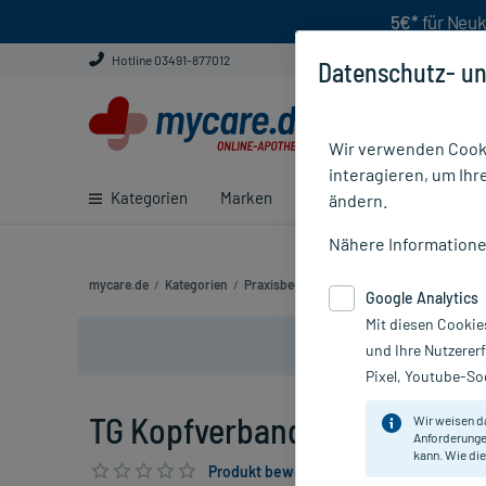
5€*
für Neuk
Hotline 03491-877012
Datenschutz- un
Wir verwenden Cooki
interagieren, um Ihr
Kategorien
Marken
Ratgeber
E-Rezept ei
ändern.
Nähere Information
mycare.de
/
Kategorien
/
Praxisbedarf
/
Verbandsmaterial
/
TG Ko
Google Analytics
Mit diesen Cookie
und Ihre Nutzerer
Pixel, Youtube-Soc
TG Kopfverband Weiß, 10 St
Wir weisen d
Anforderunge
kann. Wie die
Produkt bewerten & PlusHerzen sichern