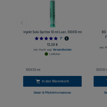
Injekt Solo Spritze 10 ml Luer, 100X10 ml
BD 
F
5.0
1
*
13,20 €
inkl. 
inkl. MwSt.
zzgl.
Versandkosten
Lieferbar
In den Warenkorb
Detail- & Pflichtinformationen
De