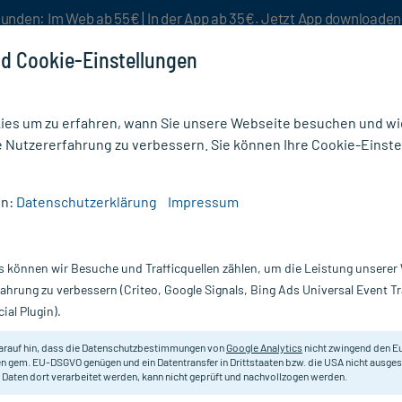
unden: Im Web ab 55€ | In der App ab 35€. Jetzt App downloade
d Cookie-Einstellungen
es um zu erfahren, wann Sie unsere Webseite besuchen und wie
e Nutzererfahrung zu verbessern. Sie können Ihre Cookie-Einste
nlösen
Rezeptur
Aktion %
en:
Datenschutzerklärung
Impressum
pfverband Weiß
s können wir Besuche und Trafficquellen zählen, um die Leistung unsere
Nur für kurze Zeit:
Gratis-Versand* ab 19€ Mindestbestellwert!
fahrung zu verbessern (Criteo, Google Signals, Bing Ads Universal Event 
ial Plugin).
arauf hin, dass die Datenschutzbestimmungen von
Google Analytics
nicht zwingend den E
Weich und anschmiegsam.
n gem. EU-DSGVO genügen und ein Datentransfer in Drittstaaten bzw. die USA nicht ausg
 Daten dort verarbeitet werden, kann nicht geprüft und nachvollzogen werden.
Darreichung:
V