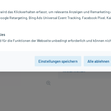
Inhalt:
10
PZN:
0
 wird das Klickverhalten erfasst, um relevante Anzeigen und Remarketing
Hersteller:
L
Google Retargeting, Bing Ads Universal Event Tracking, Facebook Pixel, Ka
35,82 €
359
PlusHerzen s
inkl. MwSt.
Gratis-Versand
innerhalb D.
kies
d für die Funktionen der Webseite unbedingt erforderlich und können nich
Einstellungen speichern
Alle ablehnen