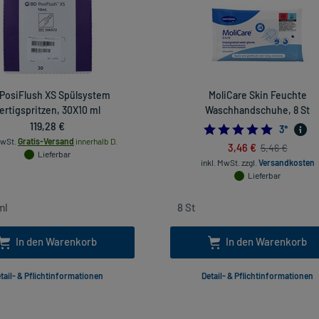
PosiFlush XS Spülsystem
MoliCare Skin Feuchte
ertigspritzen, 30X10 ml
Waschhandschuhe, 8 St
119,28 €
5.0
3
*
MwSt.
Gratis-Versand
innerhalb D.
3,46 €
5,46 €
Lieferbar
inkl. MwSt.
zzgl.
Versandkosten
Lieferbar
In den Warenkorb
In den Warenkorb
tail- & Pflichtinformationen
Detail- & Pflichtinformationen