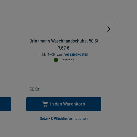
Brinkmann Waschhandschuhe, 50 St
HANDSCHU
7,67 €
inkl. MwSt.
zzgl.
Versandkosten
inkl
Lieferbar
In den Warenkorb
Detail- & Pflichtinformationen
Deta