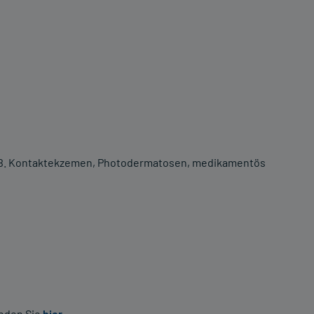
 B. Kontaktekzemen, Photodermatosen, medikamentös
inden Sie
hier
.