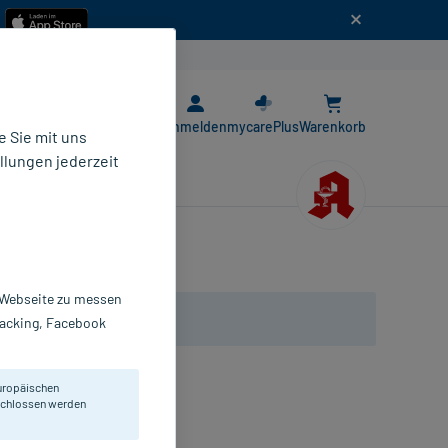
n
E-Rezept App
Anmelden
mycarePlus
Warenkorb
 Sie mit uns
llungen jederzeit
r Webseite zu messen
Tracking, Facebook
uropäischen
eschlossen werden
erband